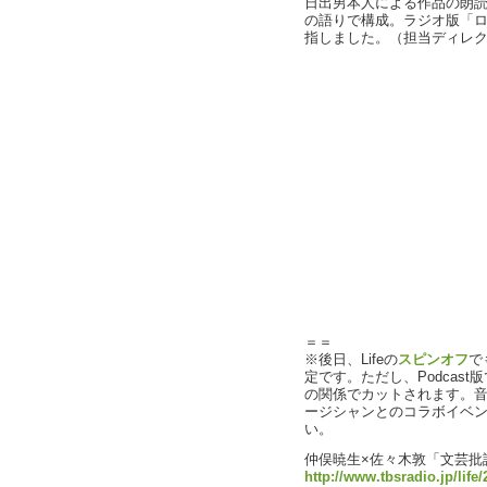
日出男本人による作品の朗
の語りで構成。ラジオ版「
指しました。（担当ディレ
＝＝
※後日、Lifeの
スピンオフ
で
定です。ただし、Podcas
の関係でカットされます。
ージシャンとのコラボイベ
い。
仲俣暁生×佐々木敦「文芸批
http://www.tbsradio.jp/life