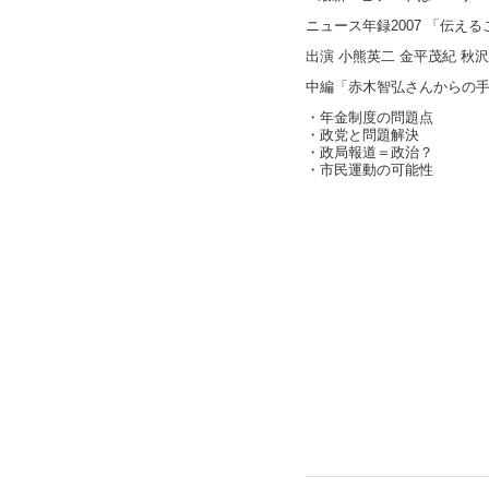
ニュース年録2007 「伝え
出演 小熊英二 金平茂紀 秋
中編「赤木智弘さんからの
・年金制度の問題点
・政党と問題解決
・政局報道＝政治？
・市民運動の可能性