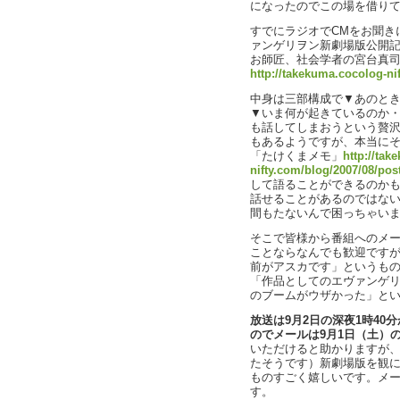
になったのでこの場を借り
すでにラジオでCMをお聞き
ァンゲリヲン新劇場版公開記念
お師匠、社会学者の宮台真
http://takekuma.cocolog-ni
中身は三部構成で▼あのと
▼いま何が起きているのか・
も話してしまおうという贅
もあるようですが、本当に
「たけくまメモ」
http://tak
nifty.com/blog/2007/08/pos
して語ることができるのか
話せることがあるのではない
間もたないんで困っちゃい
そこで皆様から番組へのメ
ことならなんでも歓迎です
前がアスカです」というも
「作品としてのエヴァンゲ
のブームがウザかった」と
放送は9月2日の深夜1時4
のでメールは9月1日（土）
いただけると助かりますが、
たそうです）新劇場版を観
ものすごく嬉しいです。メ
す。