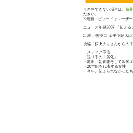
※再生できない場合は、
個
ださい。
※最新エピソードはユーザ
ニュース年録2007 「伝え
出演 小熊英二 金平茂紀 秋
後編「荻上チキさんからの
・メディア不信
・送り手の「劣化」
・亀田、朝青龍そして沢尻
・20世紀を代表する女性
・今年、伝えられなかった