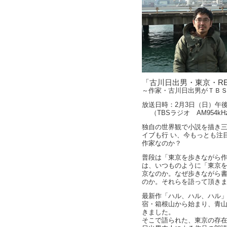
「古川日出男・東京・RE
～作家・古川日出男がＴＢ
放送日時：2月3日（日）午後
（TBSラジオ AM954kH
独自の世界観で小説を描き
イブも行 い、今もっとも注
作家なのか？
普段は「東京を歩きながら
は、いつものように「東京
京なのか。なぜ歩きながら
のか。それらを語って頂き
最新作「ハル、ハル、ハル
宿・箱根山から始まり、青
きました。
そこで語られた、東京の存