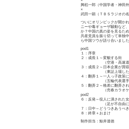
×
興梠一郎（中国学者・神田
×
武田一顕（ＴＢＳラジオの
ついにオリンピックが開かれ
ニーや毒ギョーザ騒動など
か？中国の真の姿を見るため
共産党員を振り切って単独中
ら中国ツウが語り合いまし
pod1
１：序章
２：成長１～変貌する街
（空港・高速道・ホ
３：成長２～日本企業が買
（東証上場した中国企
４：翻弄１～一人っ子政策
（五輪代表選手・謝
５：翻弄２～格差に翻弄さ
（売春カラオケに、
pod2
６：反発～役人に潰された
（足が不自由に、弁護士
７：日中～どうつきあうべ
８：終章＋おまけ
制作担当：鯨井達徳