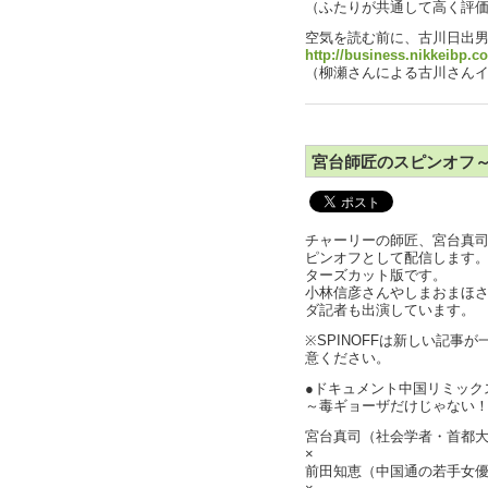
（ふたりが共通して高く評
空気を読む前に、古川日出
http://business.nikkeibp.co.
（柳瀬さんによる古川さんイン
宮台師匠のスピンオフ
チャーリーの師匠、宮台真司
ピンオフとして配信します
ターズカット版です。
小林信彦さんやしまおまほさ
ダ記者も出演しています。
※SPINOFFは新しい記事
意ください。
●ドキュメント中国リミック
～毒ギョーザだけじゃない
宮台真司（社会学者・首都
×
前田知恵（中国通の若手女