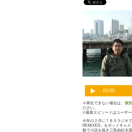
※再生できない場合は、
個
ださい。
※最新エピソードはユーザ
今年の２月にＴＢＳラジオ
REMIXED」をポッドキ
観で小説を描き三島由紀夫