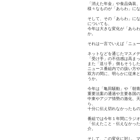
「消えた年金」や食品偽装
様々なものが「あらわ」になっ
そして、その「あらわ」に
についても、
今年は大きな変化が「あら
か。
それは一言でいえば「ニュ
ネットなどを通じたマスメ
「受け手」の不信感は高ま
また「送り手」側もそうし
ニュース番組内での扱い方
双方の間に、明らかに従来
うか。
今年は「亀田騒動」や「朝
重要法案の通過や主要各国
中東やアジア情勢の激化、
ら、
十分に伝え切れなかったも
番組では今年１年間にラジ
「伝えたこと・伝えなかっ
介。
そして、この変化に対し、