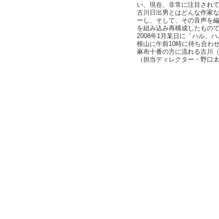
い、現在、非常に注目され
古川日出男とはどんな作家
ーし、そして、その音声を
を組み込み再構成したもの
2008年1月某日に「ハル
根山に午前10時に待ち合わ
麻布十番の方に流れる古川
（担当ディレクター・野口