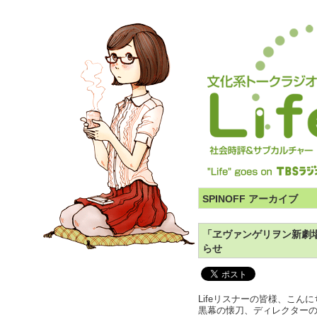
SPINOFF アーカイブ
「ヱヴァンゲリヲン新劇
らせ
Lifeリスナーの皆様、こん
黒幕の懐刀、ディレクター