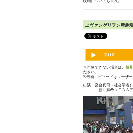
映画についても言及。
ヱヴァンゲリヲン新劇
※再生できない場合は、
個
ださい。
※最新エピソードはユーザ
出演 宮台真司（社会学者
新井麻希（ＴＢＳアナ