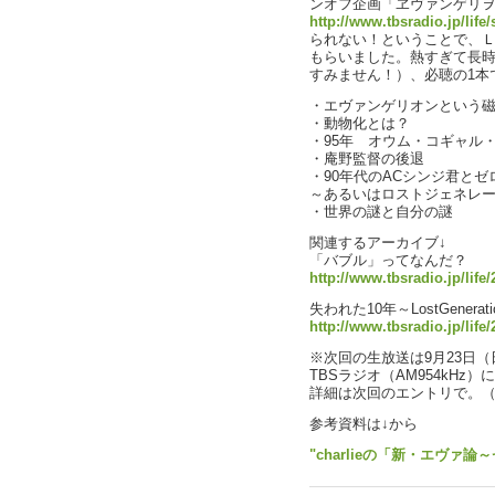
ンオフ企画「ヱヴァンゲリ
http://www.tbsradio.jp/life/
られない！ということで、Ｌｉ
もらいました。熱すぎて長
すみません！）、必聴の1本
・エヴァンゲリオンという
・動物化とは？
・95年 オウム・コギャル
・庵野監督の後退
・90年代のACシンジ君と
～あるいはロストジェネレ
・世界の謎と自分の謎
関連するアーカイブ↓
「バブル」ってなんだ？
http://www.tbsradio.jp/lif
失われた10年～LostGenerati
http://www.tbsradio.jp/life
※次回の生放送は9月23日（日）
TBSラジオ（AM954kH
詳細は次回のエントリで。（
参考資料は↓から
"charlieの「新・エヴァ