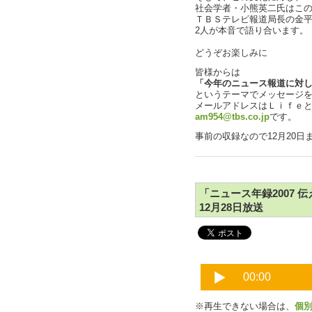
社会学者・小熊英二氏はこ
ＴＢＳテレビ報道局長の金
2人が本音で語り合います。
どうぞお楽しみに
皆様からは
「今年のニュース報道に対
というテーマでメッセージ
メールアドレスはＬｉｆｅ
am954@tbs.co.jp
です。
事前の収録なので12月20
「ニュース年録2007 伝
12月28日放送
※再生できない場合は、
個