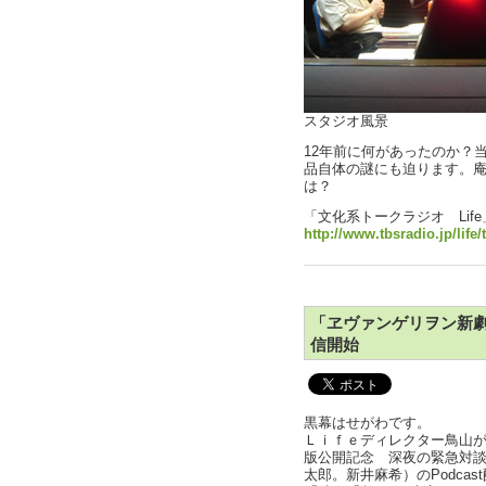
スタジオ風景
12年前に何があったのか？
品自体の謎にも迫ります。
は？
「文化系トークラジオ Lif
http://www.tbsradio.jp/life
「ヱヴァンゲリヲン新
信開始
黒幕はせがわです。
Ｌｉｆｅディレクター鳥山
版公開記念 深夜の緊急対談
太郎。新井麻希）のPodca