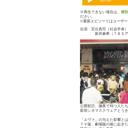
※再生できない場合は、
個
ださい。
※最新エピソードはユーザ
出演 宮台真司（社会学者
新井麻希（ＴＢＳアナ
公開初日、徹夜で待つ人た
新宿シネマスクウェアとうき
「エヴァ」の与えた影響と
ＴＶ版、劇場版の後に起き