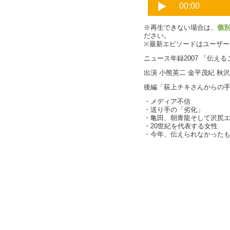
※再生できない場合は、
個
ださい。
※最新エピソードはユーザ
ニュース年録2007 「伝え
出演 小熊英二 金平茂紀 秋
後編「荻上チキさんからの
・メディア不信
・送り手の「劣化」
・亀田、朝青龍そして沢尻
・20世紀を代表する女性
・今年、伝えられなかった