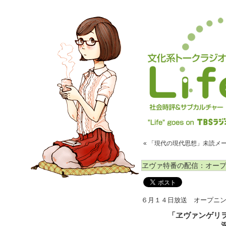
« 「現代の現代思想」未読メ
ヱヴァ特番の配信：オー
６月１４日放送 オープニ
「ヱヴァンゲリ