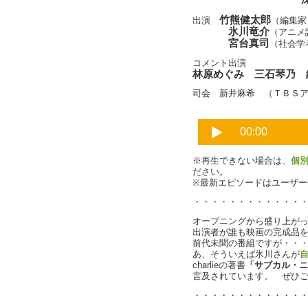
竹熊健太郎
出演
（編集家
氷川竜介
（アニメ
宮台真司
（社会学
コメント出演
林原めぐみ 三石琴乃 
司会 新井麻希 （ＴＢＳ
※再生できない場合は、
個
ださい。
※最新エピソードはユーザ
・・・・・・・・・・・・
オープニングから盛り上が
出演者が誰も映画の完成品
前代未聞の番組ですが・・
あ、そういえば氷川さんが
charlieの著書
「サブカル・ニ
言及されています。 ぜひ
・・・・・・・・・・・・