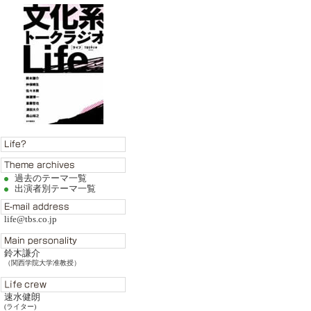
過去のテーマ一覧
出演者別テーマ一覧
life@tbs.co.jp
鈴木謙介
（関西学院大学准教授）
速水健朗
(ライター)