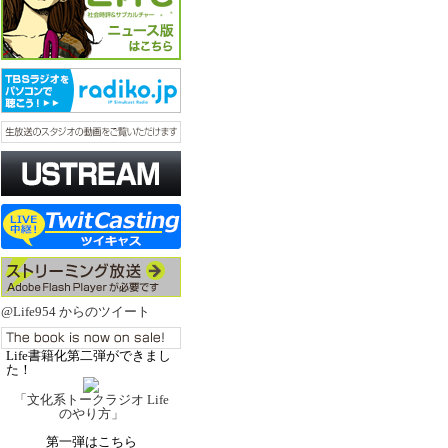
@Life954 からのツイート
Life書籍化第二弾ができまし
た！
「文化系トークラジオ Life
のやり方」
第一弾はこちら