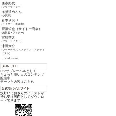
西森路代
(フリーライター)
海猫沢めろん
(小説家)
倉本さおり
(ライター・書評家)
斎藤哲也（サイトー商会）
(編集者・ライター)
宮崎智之
(フリーライター)
津田大介
(ジャーナリスト/メディア・アクティ
ビスト)
…and more
Lifeサブレーベルとして、
ちょっと濃い目のコンテンツ
配信中。
テーマと内容は
こちら
浅野いにおさんのイラストが
待ち受け画面としてダウンロ
ードできます！