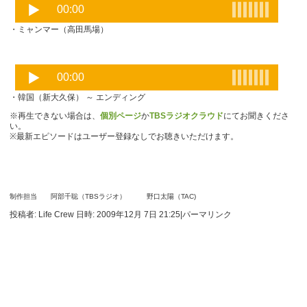
・ミャンマー（高田馬場）
・韓国（新大久保） ～ エンディング
※再生できない場合は、
個別ページ
か
TBSラジオクラウド
にてお聞きくださ
い。
※最新エピソードはユーザー登録なしでお聴きいただけます。
制作担当 阿部千聡（TBSラジオ） 野口太陽（TAC)
投稿者: Life Crew 日時: 2009年12月 7日 21:25
|
パーマリンク