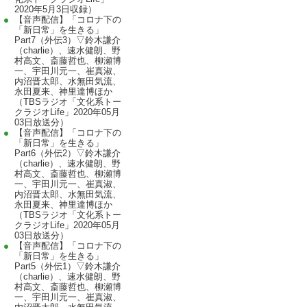
2020年5月3日収録）
【音声配信】「コロナ下の
「新日常」を生きる」
Part7（外伝3）▽鈴木謙介
（charlie）、速水健朗、野
村高文、斎藤哲也、柳瀬博
一、宇田川元一、崔真淑、
内沼晋太郎、水無田気流、
永田夏来、神里達博ほか
（TBSラジオ「文化系トー
クラジオLife」2020年05月
03日放送分）
【音声配信】「コロナ下の
「新日常」を生きる」
Part6（外伝2）▽鈴木謙介
（charlie）、速水健朗、野
村高文、斎藤哲也、柳瀬博
一、宇田川元一、崔真淑、
内沼晋太郎、水無田気流、
永田夏来、神里達博ほか
（TBSラジオ「文化系トー
クラジオLife」2020年05月
03日放送分）
【音声配信】「コロナ下の
「新日常」を生きる」
Part5（外伝1）▽鈴木謙介
（charlie）、速水健朗、野
村高文、斎藤哲也、柳瀬博
一、宇田川元一、崔真淑、