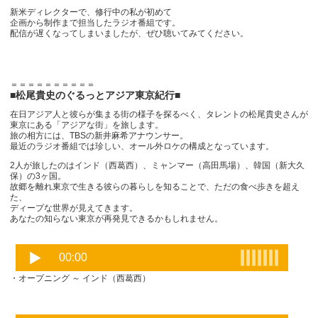
新米ディレクターで、修行中の私が初めて
企画から制作まで担当したラジオ番組です。
配信が遅くなってしまいましたが、ぜひ聴いてみてください。
＝＝＝＝＝＝＝＝＝＝
■松尾貴史のぐるっとアジア東京紀行■
在日アジア人と彼らが集まる街の様子を探るべく、タレントの松尾貴史さんが
東京にある「アジアな街」を旅します。
旅の相方には、TBSの新井麻希アナウンサー。
最近のラジオ番組では珍しい、オール外ロケの構成となっています。
2人が旅したのはインド（西葛西）、ミャンマー（高田馬場）、韓国（新大久
保）の3ヶ国。
故郷を離れ東京で生きる彼らの暮らしを知ることで、ただの食べ歩きを超え
た、
ディープな世界が見えてきます。
あなたの知らない東京が再発見できるかもしれません。
・オープニング ～ インド（西葛西）