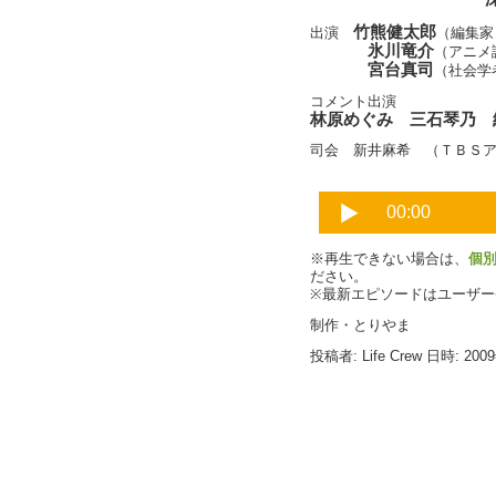
竹熊健太郎
出演
（編集家
氷川竜介
（アニメ
宮台真司
（社会学
コメント出演
林原めぐみ 三石琴乃 
司会 新井麻希 （ＴＢＳ
※再生できない場合は、
個
ださい。
※最新エピソードはユーザ
制作・とりやま
投稿者: Life Crew 日時: 200