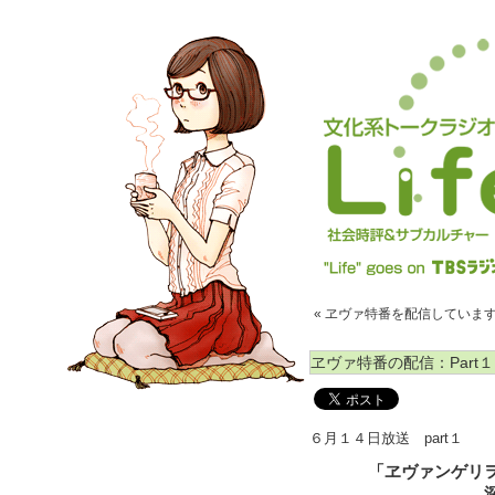
« ヱヴァ特番を配信していま
ヱヴァ特番の配信：Part１
６月１４日放送 part１
「ヱヴァンゲリ