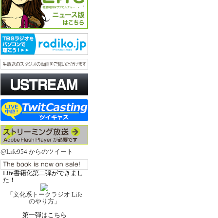
@Life954 からのツイート
Life書籍化第二弾ができまし
た！
「文化系トークラジオ Life
のやり方」
第一弾はこちら