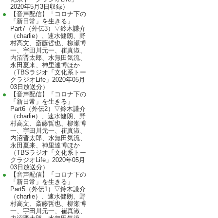
2020年5月3日収録）
【音声配信】「コロナ下の
「新日常」を生きる」
Part7（外伝3）▽鈴木謙介
（charlie）、速水健朗、野
村高文、斎藤哲也、柳瀬博
一、宇田川元一、崔真淑、
内沼晋太郎、水無田気流、
永田夏来、神里達博ほか
（TBSラジオ「文化系トー
クラジオLife」2020年05月
03日放送分）
【音声配信】「コロナ下の
「新日常」を生きる」
Part6（外伝2）▽鈴木謙介
（charlie）、速水健朗、野
村高文、斎藤哲也、柳瀬博
一、宇田川元一、崔真淑、
内沼晋太郎、水無田気流、
永田夏来、神里達博ほか
（TBSラジオ「文化系トー
クラジオLife」2020年05月
03日放送分）
【音声配信】「コロナ下の
「新日常」を生きる」
Part5（外伝1）▽鈴木謙介
（charlie）、速水健朗、野
村高文、斎藤哲也、柳瀬博
一、宇田川元一、崔真淑、