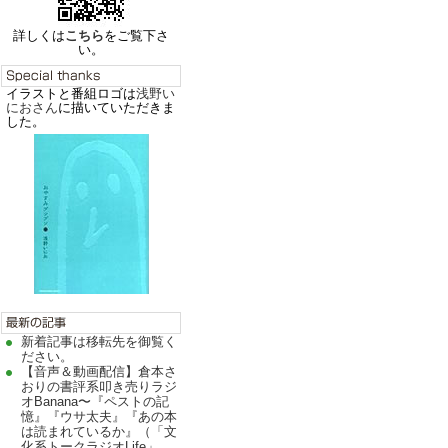
詳しくは
こちら
をご覧下さ
い。
イラストと番組ロゴは
浅野い
におさん
に描いていただきま
した。
新着記事は移転先を御覧く
ださい。
【音声＆動画配信】倉本さ
おりの書評系叩き売りラジ
オBanana〜『ペストの記
憶』『ウサ太夫』『あの本
は読まれているか』（「文
化系トークラジオLife」