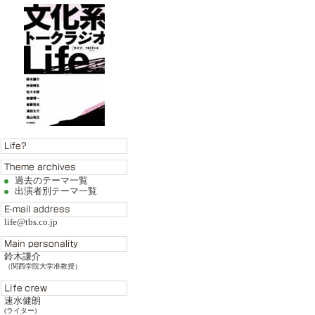
過去のテーマ一覧
出演者別テーマ一覧
life@tbs.co.jp
鈴木謙介
（関西学院大学准教授）
速水健朗
(ライター)