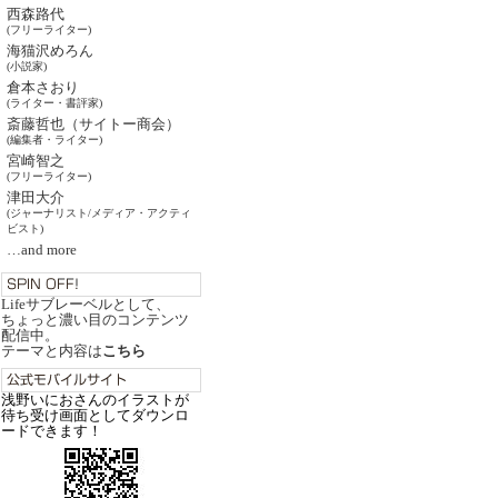
西森路代
(フリーライター)
海猫沢めろん
(小説家)
倉本さおり
(ライター・書評家)
斎藤哲也（サイトー商会）
(編集者・ライター)
宮崎智之
(フリーライター)
津田大介
(ジャーナリスト/メディア・アクティ
ビスト)
…and more
Lifeサブレーベルとして、
ちょっと濃い目のコンテンツ
配信中。
テーマと内容は
こちら
浅野いにおさんのイラストが
待ち受け画面としてダウンロ
ードできます！