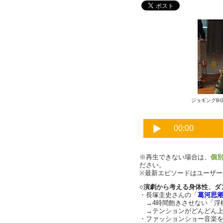
ジョギングBGM
※再生できない場合は、
個
ださい。
※最新エピソードはユーザ
○演劇から考える身体性、ダ
・長塚圭史さんの「
葛河思
→4時間飽きさせない「浮
→テンションがどんどん上
・ファッションショー音楽