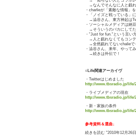
→「知らない人とコラボレーシ
→なんでそんなに人と戯れ
・charlieが「素敵な情報
・「ノイズと戦っている」
→澁谷さん、東方神起はTwi
・ソーシャルメディアは納
→そういうのバカにしてたん
・"Just for fun."という
→人と戯れなくてもコンテ
→全然戯れてないchalieでも
・澁谷さん、来年、やってみない
→続きは外伝で！
text by L
○Life関連アーカイヴ
・Twitterはじめました
http://www.tbsradio.jp/life/
・ライブメディアの現在
http://www.tbsradio.jp/life
・新・家族の条件
http://www.tbsradio.jp/life
参考資料＆選曲↓
続きを読む "2010年12月26日