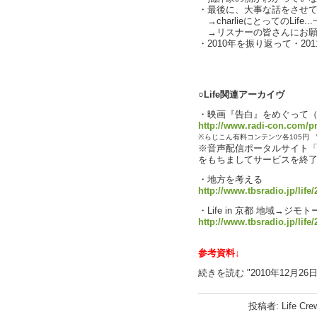
・最後に、大事な話をさせてくだ
→charlieにとってのLife
→リスナーの皆さんにお願いし
・2010年を振り返って・20
text by 
○Life関連アーカイヴ
・映画『告白』をめぐって（川
http://www.radi-con.com/p
※らじこん有料コンテンツ各105円 
※音声配信ポータルサイト「ら
をもちましてサービスを終
・地方を考える
http://www.tbsradio.jp/life
・Life in 京都 地域→
http://www.tbsradio.jp/life/
参考資料↓
続きを読む "2010年12月26
投稿者: Life Cr