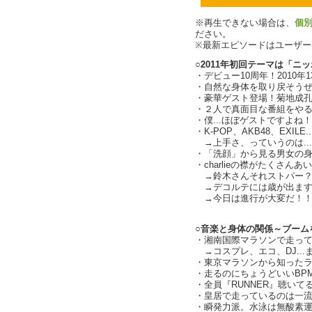
※再生できない場合は、
個
ださい。
※最新エピソードはユーザ
○2011年初回テーマは「ニ
・デビュー10周年！2010年13
・自然な身体を取り戻そうぜ！と
・豪華ゲスト登場！菊地成
・２人で真面目な番組をや
・僕...ほぼゲストですよね
・K-POP、AKB48、EXILE
→上手さ、っていうのは..
・「洗顔」から見る男女の身体性
・charlieの襟がたくさん
→鈴木さんそれストパー？
→デコルテには歳が出ます
→今日は進行が大変だ！！（ch
○音楽と身体の関係～ブーム
・湘南国際マラソンで走っ
→コスプレ、エコ、DJ..
・東京マラソンから知った
・走るのにちょうどいいBPMは（
・全員『RUNNER』聴い
・皇居で走っているのは一流
・瞬発力派。水泳は無酸素