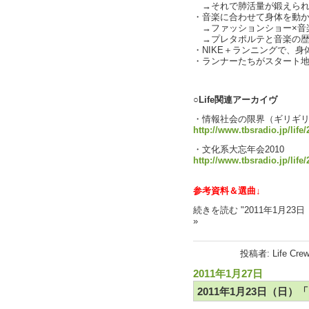
→それで肺活量が鍛えられて
・音楽に合わせて身体を動
→ファッションショー×音
→プレタポルテと音楽の歴
・NIKE＋ランニングで、
・ランナーたちがスタート
text by 
○Life関連アーカイヴ
・情報社会の限界（ギリギ
http://www.tbsradio.jp/life
・文化系大忘年会2010
http://www.tbsradio.jp/life
参考資料＆選曲↓
続きを読む "2011年1月23
»
投稿者: Life Cre
2011年1月27日
2011年1月23日（日）