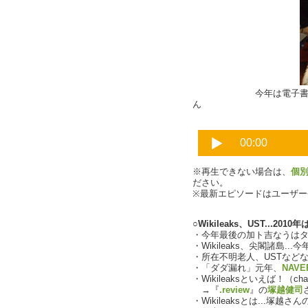
今年は電子書籍関連
ん
※再生できない場合は、
個
ださい。
※最新エピソードはユーザ
○Wikileaks、UST...2
・今年最後の加ト吉なうは
・Wikileaks、尖閣諸島.
・所在不明老人、USTなど
・「ダダ漏れ」元年、
NAVE
・Wikileaksといえば！（char
→『
.review
』の
塚越健司
・Wikileaksとは...塚越