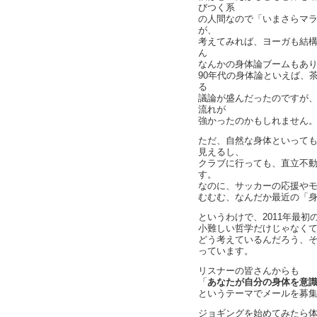
びつく系
の人間なので「いまさらマ
が、
考えてみれば、ヨーガも結
ん
なんかの身体論ブームもあ
90年代の身体論といえば、
る
議論が盛んだったのですが、
流れが
強かったのかもしれません
ただ、自然な身体といって
見えるし、
クラブに行っても、直立不
す。
なのに、サッカーの応援や
むむむ、なんだか最近の「
というわけで、2011年最初の
小難しい哲学だけじゃなく
どう考えているんだろう、
っています。
リスナーの皆さんからも
「
あなたが自分の身体を意
というテーマでメールを募
ジョギングを始めてみたら