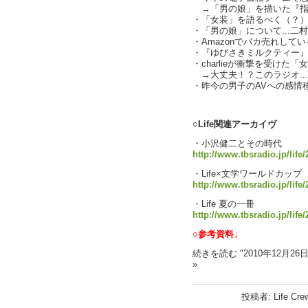
→「男の娘」を描いた『指
・「女装」を語るべく（？
・「男の娘」について...二
・Amazonでバカ売れして
・『ゆびさきミルクティー
・charlieが衝撃を受けた
→大丈夫！？このラジオ..
・昨今の男子のAVへの感情
text by L
○Life関連アーカイヴ
・小沢健二とその時代
http://www.tbsradio.jp/life
・Life×文学ワールドカップ
http://www.tbsradio.jp/life/
・Life 夏の一冊
http://www.tbsradio.jp/life/
○参考資料↓
続きを読む "2010年12月26
»
投稿者: Life Cr