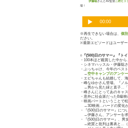
伊藤聡
さんとAV監督
二村ヒト
場！
※再生できない場合は、
個
ださい。
※最新エピソードはユーザ
○『(500)日のサマー』『ト
・100本ほど鑑賞した中から.
・シネマハッスル・伊藤聡
・ぶっちゃけ、今年のベスト3は
→
空中キャンプのアンケ
・エビちゃんも結婚して、海老
・峰なゆかさん登場。『ノ
→男から見た緑と直子...
・峰さんにとってあのキャ
・意外に社会派だったB級映
・映画パートということで
→3D映画...ハードの変
・『(500)日のサマー』に
→伊藤さん、アンサーを求めら
・『(500)日のサマー』、
→絶賛と批判は裏表と...（ch