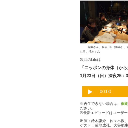
斎藤さん、長谷川P（黒
し君、清水くん
次回のLifeは
「ニッポンの身体（から
1月23日（日）深夜25：3
※再生できない場合は、
個
ださい。
※最新エピソードはユーザ
出演：鈴木謙介、佐々木敦
ゲスト：菊地成孔、大谷能