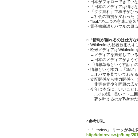
・日本がフォローできてい
・「日本のメディアは情け
・「ダダ漏れ」で秩序がひっくり
→社会の前提が変わった（
・"leak"の二つの意味..
・電子書籍語りバブルの原点は
○「情報が漏れるのは仕方ない」
・Wikileaksの秘匿技術の
・欧米メディアはWikilea
→メディアを熟知しているWik
→日本のメディアがようや
・『情報革命という神話』のよう
・情報という権力...『198
→オバマを見ていてわかる
・支配関係から権力関係へ
→非実在青少年問題の広が
・今年は本当に、いいこと
→...その話、長い？（二回目）
→夢を叶えるのがTwitter
text by L
○参考URL
・「.review」 リークが
http://dotreview.jp/blog/20