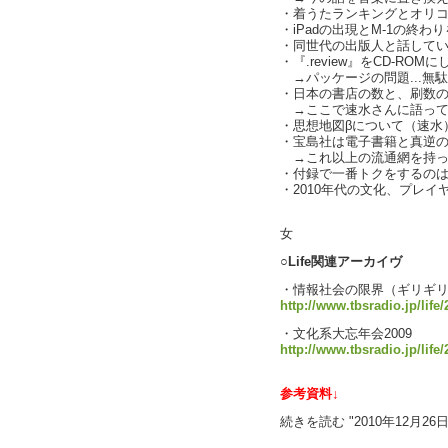
・着うたランキングとオリコン
・iPadの出現とM-1の終
・同世代の出版人と話していて思
・『.review』をCD-RO
→パッケージの問題...無
・日本の書店の数と、刷数
→ここで速水さんに語って
・思想地図βについて（速水
・宝島社は電子書籍と真逆
→これ以上の流通網を持っ
・付録で一番トクをするのは
・2010年代の文化、プレイヤ
text by
女
○Life関連アーカイヴ
・情報社会の限界（ギリギ
http://www.tbsradio.jp/life
・文化系大忘年会2009
http://www.tbsradio.jp/life
参考資料↓
続きを読む "2010年12月26