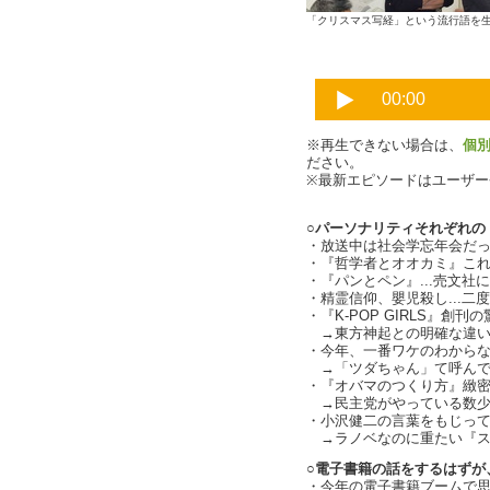
「クリスマス写経」という流行語を
※再生できない場合は、
個
ださい。
※最新エピソードはユーザ
○パーソナリティそれぞれの『
・放送中は社会学忘年会だったので
・『哲学者とオオカミ』こ
・『パンとペン』...売文
・精霊信仰、嬰児殺し...
・『K-POP GIRLS』創刊
→東方神起との明確な違い
・今年、一番ワケのわからなか
→「ツダちゃん」て呼んで
・『オバマのつくり方』緻
→民主党がやっている数少
・小沢健二の言葉をもじって言うと
→ラノベなのに重たい『ストレ
○電子書籍の話をするはずが
・今年の電子書籍ブームで