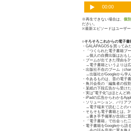
※再生できない場合は、
個
ださい。
※最新エピソードはユーザ
○そろそろこれからの電子書
・GALAPAGOSを買ってみた感
・「つくられた電子書籍ブ
→個人の自費出版はおもしろく
・ブームが出てきた理由を3つ
→電子書籍というよりは広
・出版社不在のブーム（charl
→出版社がGoogleから学
・今あるものは、昔の電子
・角川会長の「編集者の役
・某紙の下段広告から受けた衝撃
・実は"電子化"はほとんど
・iPadの広告からわかるAp
・ソリューション、バリア
→電子端末で読むことのハ
・そもそも電子書籍とは。3
→書き手予備軍が念頭に置
・「電子書籍」で出会った
・電子書籍をGoogleから
→今の話を音楽に置き換えて