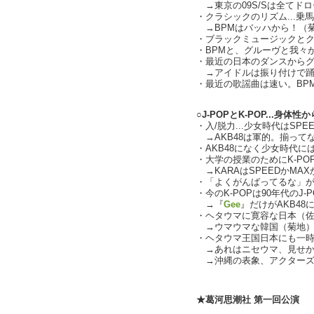
→東京の09S/Sは全てド
・クラシックのリズム...乗
→BPMはバッハから！（
・ブラックミュージックとク
・BPMと、グルーヴと我々
・最近の日本のダンスからグル
→アイドルは振り付けで踊
・最近の歌謡曲は速い。BPM
○J-POPとK-POP...身体
・入/脱力...少女時代はSP
→AKB48は軍的。揃って
・AKB48になく少女時代
・大学の授業のためにK-P
→KARAはSPEEDかMA
・「よくがんばってるな」
・今のK-POPは90年代のJ
→『
Gee
』だけがAKB4
・ヘタウマに寛容な日本（
→ウマウマな韓国（菊地
・ヘタウマ王国日本にも一
→あれはニセウマ、見せか
→沖縄の表象、アクターズスク
text by 
★葛河思潮社 第一回公演