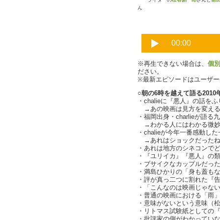
ん
※再生できない場合は、
個
ださい。
※最新エピソードはユーザ
○朝の6時を越えて語る2010
・chalieに『悪人』の話を
→あの映画は見方を変えると
・福岡出身・charlieが語
→わかる人にはわかる微妙な差
・chalieが今年一番感動し
→あれはショックだったね.
・あれは地方のシネコンで
・『ユリイカ』『悪人』の
・ブサイクなカップルだった方
・満島ひかりの「身も蓋も
・評が真っ二つに割れた『
・「こんなのは映画じゃな
・普通の映画における「雨
・意味がないという意味（
・リトマス試験紙としての『告白
・批評家の側がわかってい