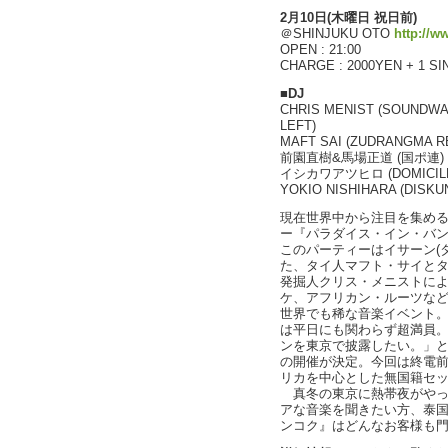
2月10日(木曜日 祝日前)
＠SHINJUKU OTO
http://w
OPEN : 21:00
CHARGE : 2000YEN + 1 S
■DJ
CHRIS MENIST (SOUNDWA
LEFT)
MAFT SAI (ZUDRANGMA R
前園直樹&馬場正道 (国ポ連)
イシカワアツヒロ (DOMICILE
YOKIO NISHIHARA (DISKU
現在世界中から注目を集め
ー『パラダイス・イン・バ
このパーティーはイサーン(
た、タイ人マフト・サイと
発掘人クリス・メニストに
ケ、アフリカン・ルーツな
世界でも稀な音楽イベント。 
は平日にも関わらず超満員
ンを東京で披露したい。」と
の開催が決定。今回は終電
リカを中心とした無国籍セッ
真冬の東京に熱帯夜がやって
アな音楽を聞きたい方、泰国
ンコク』はどんなお客様も