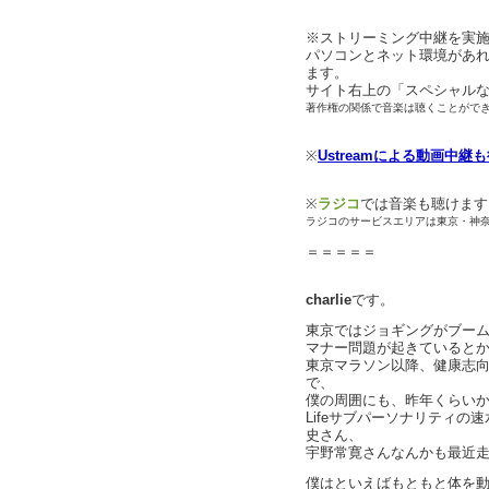
※ストリーミング中継を実
パソコンとネット環境があ
ます。
サイト右上の「スペシャル
著作権の関係で音楽は聴くことがで
※
Ustreamによる動画中継
※
ラジコ
では音楽も聴けます
ラジコのサービスエリアは東京・神
＝＝＝＝＝
charlie
です。
東京ではジョギングがブー
マナー問題が起きていると
東京マラソン以降、健康志向
で、
僕の周囲にも、昨年くらい
Lifeサブパーソナリティ
史さん、
宇野常寛さんなんかも最近
僕はといえばもともと体を