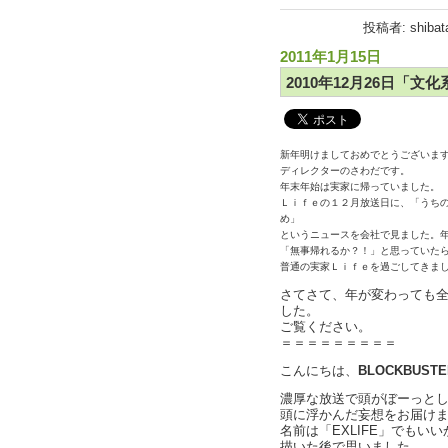
投稿者: shibat
2011年1月15日
2010年12月26日「
新年明けましておめでとうございま
ディレクターのさわだです。
年末年始は実家に帰っていました。
Ｌｉｆｅの１２月放送日に、「うち
め」
というニュースを会社で見ました。
「無事帰れるか？！」と思っていた
普通の実家Ｌｉｆｅを過ごしてきま
さてさて、年が変わっても
した。
ご覧ください。
＝＝＝＝＝＝＝＝＝
こんにちは、
BLOCKBUST
濃厚な放送で頭がぼーっと
頭に浮かんだ妄想をお届け
名前は「EXLIFE」でもいい
描いた後で思いました。