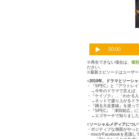
※再生できない場合は、
個
ださい。
※最新エピソードはユーザ
○2010年、ドラマとソーシ
・『SPEC』と『アウトレイ
→今年のドラマで言えば、『
・『ケイゾク』...「わか
→ネットで盛り上がるドラ
・『踊る大走査線』を巡って速
・『SPEC』「津田助広」
→エゴサーチで知りました
○ソーシャルメディアについて
・ポジティブな側面がやっ
・mixiがFacebookを意識し