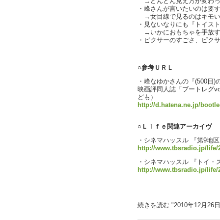
→どんどん見え方が変わっ
・峰さんが言いたいのは要する
→女目線で見るのはキモい
・見ないなりにも『トイス
→いかにおもちゃを手放す
・ピクサーのすごさ、ピク
text by L
○参考ＵＲＬ
・峰なゆかさんの『(500日
映画評同人誌「ブートレグvo
ども）
http://d.hatena.ne.jp/boot
○Ｌｉｆｅ関連アーカイヴ
・シネマハッスル 『第9地区
http://www.tbsradio.jp/life
・シネマハッスル 『トイ・
http://www.tbsradio.jp/life
○参考資料↓
続きを読む "2010年12月26