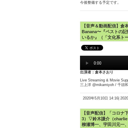
今後整備する予定です。
【音声＆動画配信】倉
Banana〜『ペスト
いるか』（「文化系トーク
出演者：倉本さおり
Live Streaming & Movie Sup
三上洋 @mikamiyoh / 千頭
2020年5月10日 14:16|
20
【音声配信】「コロナ下
3）▽鈴木謙介（char
柳瀬博一、宇田川元一