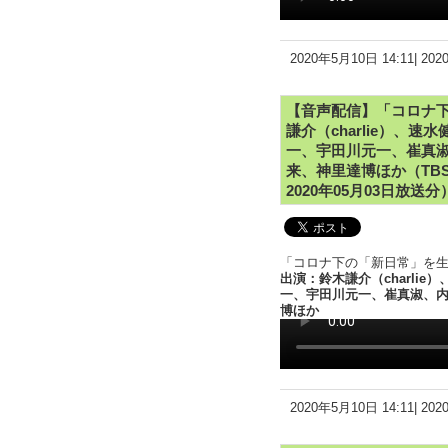
2020年5月10日 14:11|
20
【音声配信】「コロナ下
謙介（charlie）、
一、宇田川元一、崔真
来、神里達博ほか（TBS
2020年05月03日放送分
「コロナ下の「新日常」を生き
出演：鈴木謙介（charli
一、宇田川元一、崔真淑、
博ほか
2020年5月10日 14:11|
20