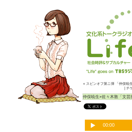
« スピンオフ第ニ弾 「仲俣暁
|
チ
仲俣暁生×佐々木敦「文芸批