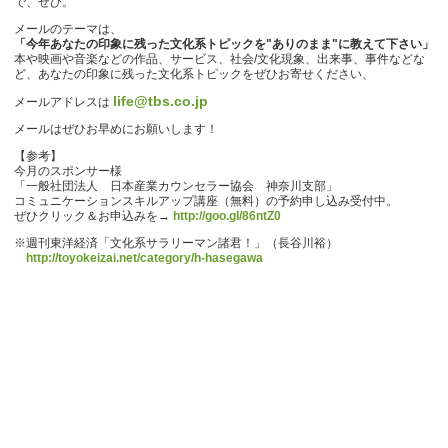
で、ぜひ。
メールのテーマは、
「今年あなたの印象に残った文化系トピックを"ありのまま"に教えて下さい」
本や映画や音楽などの作品、サービス、社会/文化現象、出来事、事件などな
ど、あなたの印象に残った文化系トピックをぜひお寄せください、
life@tbs.co.jp
メールアドレスは
メールはぜひお早めにお願いします！
【参考】
今月のスポンサー様
「一般社団法人 日本産業カウンセラー協会 神奈川支部」
コミュニケーションスキルアップ講座（無料）の予約申し込み受付中。
ぜひクリック＆お申込みを→
http://goo.gl/86ntZ0
※週刊東洋経済「文化系サラリーマン諸君！」（長谷川裕）
http://toyokeizai.net/category/h-hasegawa