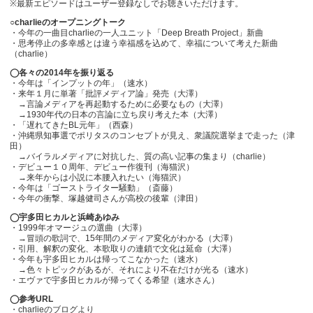
※最新エピソードはユーザー登録なしでお聴きいただけます。
○charlieのオープニングトーク
・今年の一曲目charlieの一人ユニット「Deep Breath Project」新曲
・思考停止の多幸感とは違う幸福感を込めて、幸福について考えた新曲
（charlie）
◯各々の2014年を振り返る
・今年は「インプットの年」（速水）
・来年１月に単著「批評メディア論」発売（大澤）
→言論メディアを再起動するために必要なもの（大澤）
→1930年代の日本の言論に立ち戻り考えた本（大澤）
・「遅れてきたBL元年」（西森）
・沖縄県知事選でポリタスのコンセプトが見え、衆議院選挙まで走った（津
田）
→バイラルメディアに対抗した、質の高い記事の集まり（charlie）
・デビュー１０周年、デビュー作復刊（海猫沢）
→来年からは小説に本腰入れたい（海猫沢）
・今年は「ゴーストライター騒動」（斎藤）
・今年の衝撃、塚越健司さんが高校の後輩（津田）
◯宇多田ヒカルと浜崎あゆみ
・1999年オマージュの選曲（大澤）
→冒頭の歌詞で、15年間のメディア変化がわかる（大澤）
・引用、解釈の変化、本歌取りの連鎖で文化は延命（大澤）
・今年も宇多田ヒカルは帰ってこなかった（速水）
→色々トピックがあるが、それにより不在だけが光る（速水）
・エヴァで宇多田ヒカルが帰ってくる希望（速水さん）
◯参考URL
・charlieのブログより