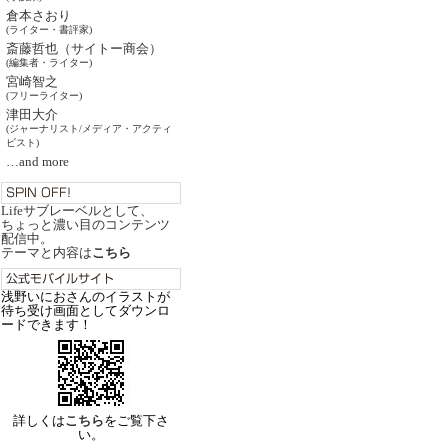
倉本さおり
(ライター・書評家)
斎藤哲也（サイトー商会）
(編集者・ライター)
宮崎智之
(フリーライター)
津田大介
(ジャーナリスト/メディア・アクティ
ビスト)
…and more
Lifeサブレーベルとして、
ちょっと濃い目のコンテンツ
配信中。
テーマと内容は
こちら
浅野いにおさんのイラストが
待ち受け画面としてダウンロ
ードできます！
詳しくは
こちら
をご覧下さ
い。