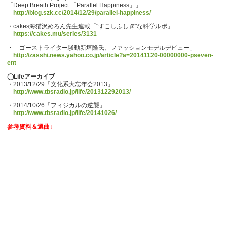
「Deep Breath Project 「Parallel Happiness」」
http://blog.szk.cc/2014/12/29/parallel-happiness/
・cakes海猫沢めろん先生連載「"すこしふしぎ"な科学ルポ」
https://cakes.mu/series/3131
・「ゴーストライター騒動新垣隆氏、ファッションモデルデビュー」
http://zasshi.news.yahoo.co.jp/article?a=20141120-00000000-pseven-
ent
◯Lifeアーカイブ
・2013/12/29「文化系大忘年会2013」
http://www.tbsradio.jp/life/201312292013/
・2014/10/26「フィジカルの逆襲」
http://www.tbsradio.jp/life/20141026/
参考資料＆選曲↓