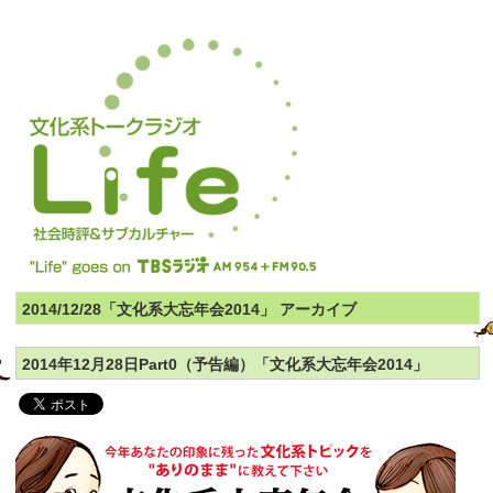
2014/12/28「文化系大忘年会2014」 アーカイブ
2014年12月28日Part0（予告編）「文化系大忘年会2014」