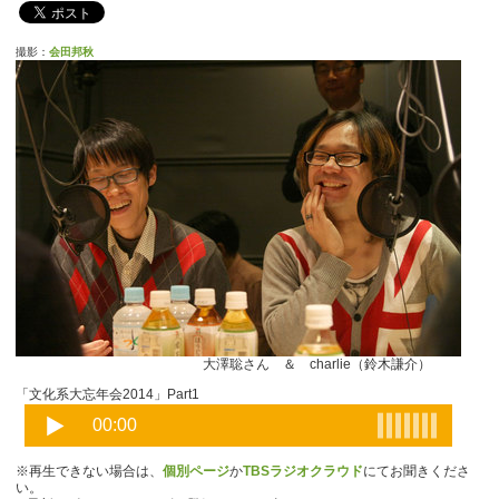
撮影：
会田邦秋
大澤聡さん ＆ charlie（鈴木謙介）
「文化系大忘年会2014」Part1
※再生できない場合は、
個別ページ
か
TBSラジオクラウド
にてお聞きくださ
い。