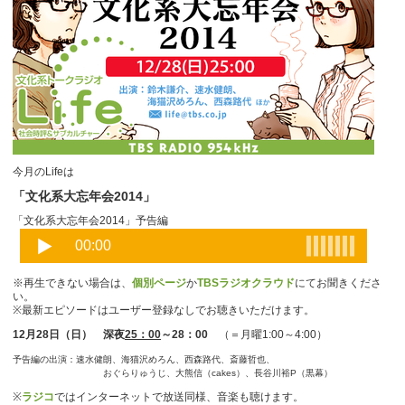
今月のLifeは
「文化系大忘年会2014」
「文化系大忘年会2014」予告編
※再生できない場合は、
個別ページ
か
TBSラジオクラウド
にてお聞きくださ
い。
※最新エピソードはユーザー登録なしでお聴きいただけます。
12月28日（日） 深夜
25：00
～28：00
（＝月曜1:00～4:00）
予告編の出演：速水健朗、海猫沢めろん、西森路代、斎藤哲也、
おぐらりゅうじ、大熊信（cakes）、長谷川裕P（黒幕）
※
ラジコ
ではインターネットで放送同様、音楽も聴けます。