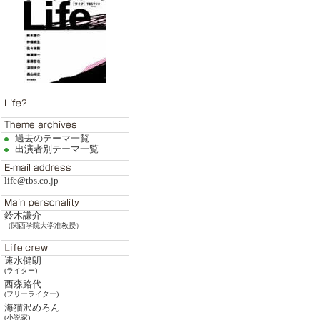
過去のテーマ一覧
出演者別テーマ一覧
life@tbs.co.jp
鈴木謙介
（関西学院大学准教授）
速水健朗
(ライター)
西森路代
(フリーライター)
海猫沢めろん
(小説家)