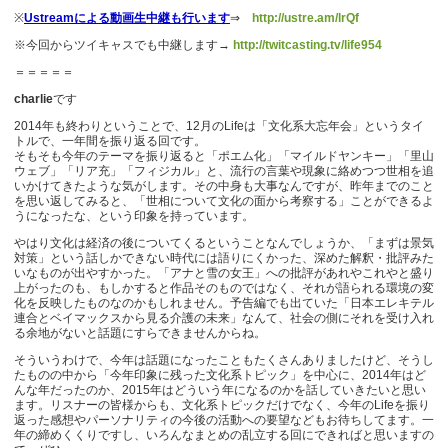
※
Ustreamによる動画生中継も行います
⇒
http://ustre.am/lrQf
※今回からツイキャスでも中継します→
http://twitcasting.tv/life954
＝＝＝＝＝
charlie
です
2014年も終わりということで、12月のLifeは「文化系大忘年会」というタイ
トルで、一年間を振り返る回です。
そもそも今年のテーマを振り返ると「ポエム化」「マイルドヤンキー」「里山
ウェブ」「リア充」「フィジカル」と、流行の言葉や現象に絡めつつ世相を追
いかけてきたような気がします。その中身も大事なんですが、昨年までのこと
を思い返してみると、「世相について文化の面から考察する」ことができるよ
うになったな、という印象を持っています。
やはり文化は経済の後についてくるということなんでしょうか、「まずは景気
対策」という話しかできない時代には語りにくかった、深めた解釈・批評みた
いなものが出やすかった。「アナと雪の女王」への批評があれやこれやと盛り
上がったのも、もしかすると作品そのものではなく、それが語られる環境の変
化を反映したものなのかもしれません。予告編でも出ていた「日本エレキテル
連合とベイマックスから見る介護の未来」なんて、社会の側にそれを受け入れ
る余地がないと話題にすらできませんからね。
そういうわけで、今年は話題になったこともたくさんありましたけど、そうし
たものの中から「今年印象に残った文化系トピック」を中心に、2014年はど
んな年だったのか、2015年はどういう年になるのかを話していきたいと思い
ます。リスナーの皆様からも、文化系トピックだけでなく、今年のLifeを振り
返った感想やパーソナリティの今後の活動への要望などもお待ちしてます。一
年の締めくくりですし、いろんなまとめの乱立する回にできればと思いますの