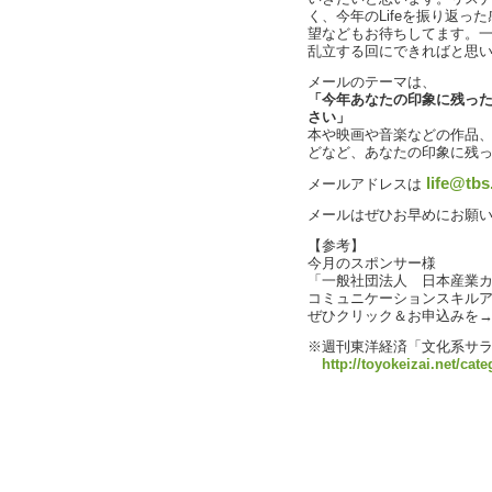
く、今年のLifeを振り返
望などもお待ちしてます。
乱立する回にできればと思
メールのテーマは、
「今年あなたの印象に残った
さい」
本や映画や音楽などの作品、
どなど、あなたの印象に残
life@tbs
メールアドレスは
メールはぜひお早めにお願
【参考】
今月のスポンサー様
「一般社団法人 日本産業
コミュニケーションスキル
ぜひクリック＆お申込みを
※週刊東洋経済「文化系サ
http://toyokeizai.net/ca