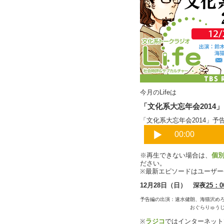
今月のLifeは
「文化系大忘年会2014」
「文化系大忘年会2014」予
※再生できない場合は、
個
ださい。
※最新エピソードはユーザ
12月28日（日） 深夜
25：0
予告編の出演：速水健朗、海猫沢め
おぐらりゅうじ、大熊信（c
※
ラジコ
ではインターネット