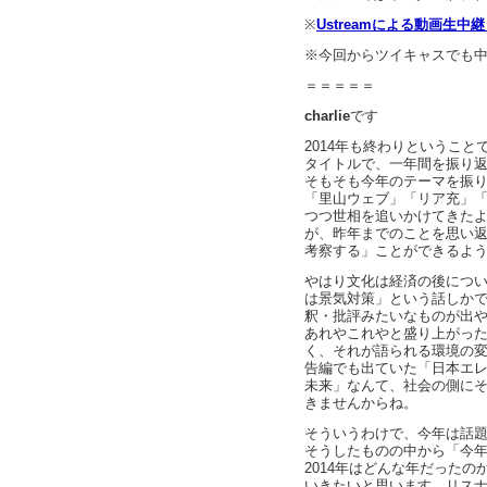
※
Ustreamによる動画生中
※今回からツイキャスでも
＝＝＝＝＝
charlie
です
2014年も終わりということで
タイトルで、一年間を振り
そもそも今年のテーマを振
「里山ウェブ」「リア充」
つつ世相を追いかけてきた
が、昨年までのことを思い
考察する」ことができるよ
やはり文化は経済の後につ
は景気対策」という話しか
釈・批評みたいなものが出
あれやこれやと盛り上がっ
く、それが語られる環境の
告編でも出ていた「日本エ
未来」なんて、社会の側に
きませんからね。
そういうわけで、今年は話
そうしたものの中から「今
2014年はどんな年だったの
いきたいと思います。リス