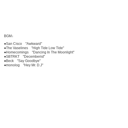
BGM↓
●San Cisco "Awkward"
●The Vaselines "High Tide Low Tide"
●Homecomings "Dancing In The Moonlight"
●SBTRKT "Decemberist"
●Beck "Say Goodbye"
●monolog "Hey Mr. D.J"