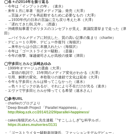
◯各々の2014年を振り返る
・今年は「インプットの年」（速水）
・来年１月に単著「批評メディア論」発売（大澤）
→言論メディアを再起動するために必要なもの（大澤）
→1930年代の日本の言論に立ち戻り考えた本（大澤）
・「遅れてきたBL元年」（西森）
・沖縄県知事選でポリタスのコンセプトが見え、衆議院選挙まで走った（津
田）
→バイラルメディアに対抗した、質の高い記事の集まり（charlie）
・デビュー１０周年、デビュー作復刊（海猫沢）
→来年からは小説に本腰入れたい（海猫沢）
・今年は「ゴーストライター騒動」（斎藤）
・今年の衝撃、塚越健司さんが高校の後輩（津田）
◯宇多田ヒカルと浜崎あゆみ
・1999年オマージュの選曲（大澤）
→冒頭の歌詞で、15年間のメディア変化がわかる（大澤）
・引用、解釈の変化、本歌取りの連鎖で文化は延命（大澤）
・今年も宇多田ヒカルは帰ってこなかった（速水）
→色々トピックがあるが、それにより不在だけが光る（速水）
・エヴァで宇多田ヒカルが帰ってくる希望（速水さん）
◯参考URL
・charlieのブログより
「Deep Breath Project 「Parallel Happiness」」
http://blog.szk.cc/2014/12/29/parallel-happiness/
・cakes海猫沢めろん先生連載「"すこしふしぎ"な科学ルポ」
https://cakes.mu/series/3131
・「ゴーストライター騒動新垣隆氏、ファッションモデルデビュー」