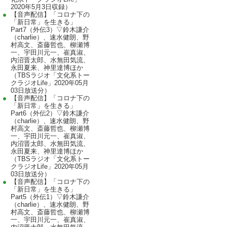
2020年5月3日収録）
【音声配信】「コロナ下の
「新日常」を生きる」
Part7（外伝3）▽鈴木謙介
（charlie）、速水健朗、野
村高文、斎藤哲也、柳瀬博
一、宇田川元一、崔真淑、
内沼晋太郎、水無田気流、
永田夏来、神里達博ほか
（TBSラジオ「文化系トー
クラジオLife」2020年05月
03日放送分）
【音声配信】「コロナ下の
「新日常」を生きる」
Part6（外伝2）▽鈴木謙介
（charlie）、速水健朗、野
村高文、斎藤哲也、柳瀬博
一、宇田川元一、崔真淑、
内沼晋太郎、水無田気流、
永田夏来、神里達博ほか
（TBSラジオ「文化系トー
クラジオLife」2020年05月
03日放送分）
【音声配信】「コロナ下の
「新日常」を生きる」
Part5（外伝1）▽鈴木謙介
（charlie）、速水健朗、野
村高文、斎藤哲也、柳瀬博
一、宇田川元一、崔真淑、