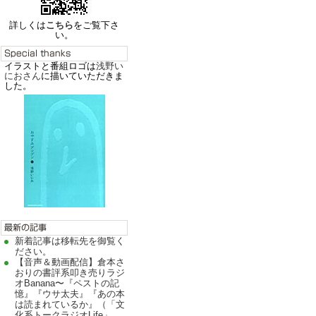
詳しくは
こちら
をご覧下さ
い。
イラストと番組ロゴは
浅野い
におさん
に描いていただきま
した。
新着記事は移転先を御覧く
ださい。
【音声＆動画配信】倉本さ
おりの書評系叩き売りラジ
オBanana〜『ペストの記
憶』『ウサ太夫』『あの本
は読まれているか』（「文
化系トークラジオLife」