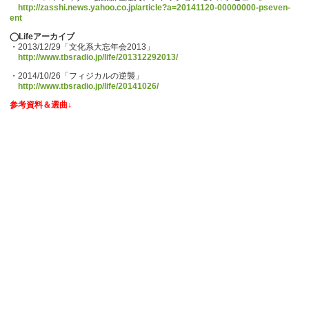
http://zasshi.news.yahoo.co.jp/article?a=20141120-00000000-pseven-
ent
◯Lifeアーカイブ
・2013/12/29「文化系大忘年会2013」
http://www.tbsradio.jp/life/201312292013/
・2014/10/26「フィジカルの逆襲」
http://www.tbsradio.jp/life/20141026/
参考資料＆選曲↓