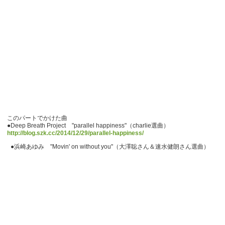
このパートでかけた曲
●Deep Breath Project "parallel happiness"（charlie選曲）
http://blog.szk.cc/2014/12/29/parallel-happiness/
●浜崎あゆみ "Movin' on without you"（大澤聡さん＆速水健朗さん選曲）