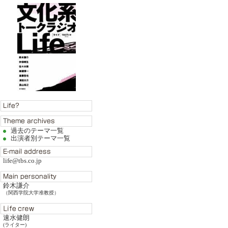
過去のテーマ一覧
出演者別テーマ一覧
life@tbs.co.jp
鈴木謙介
（関西学院大学准教授）
速水健朗
(ライター)