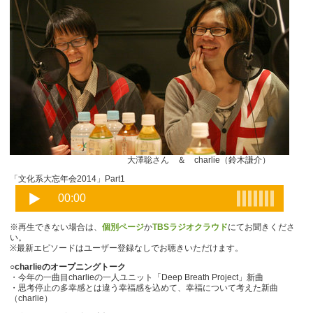
大澤聡さん ＆ charlie（鈴木謙介）
「文化系大忘年会2014」Part1
※再生できない場合は、
個別ページ
か
TBSラジオクラウド
にてお聞きくださ
い。
※最新エピソードはユーザー登録なしでお聴きいただけます。
○charlieのオープニングトーク
・今年の一曲目charlieの一人ユニット「Deep Breath Project」新曲
・思考停止の多幸感とは違う幸福感を込めて、幸福について考えた新曲
（charlie）