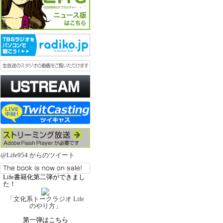
@Life954 からのツイート
Life書籍化第二弾ができまし
た！
「文化系トークラジオ Life
のやり方」
第一弾はこちら