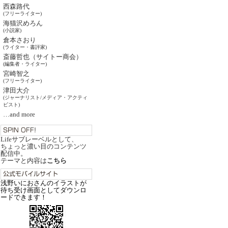
西森路代
(フリーライター)
海猫沢めろん
(小説家)
倉本さおり
(ライター・書評家)
斎藤哲也（サイトー商会）
(編集者・ライター)
宮崎智之
(フリーライター)
津田大介
(ジャーナリスト/メディア・アクティ
ビスト)
…and more
Lifeサブレーベルとして、
ちょっと濃い目のコンテンツ
配信中。
テーマと内容は
こちら
浅野いにおさんのイラストが
待ち受け画面としてダウンロ
ードできます！