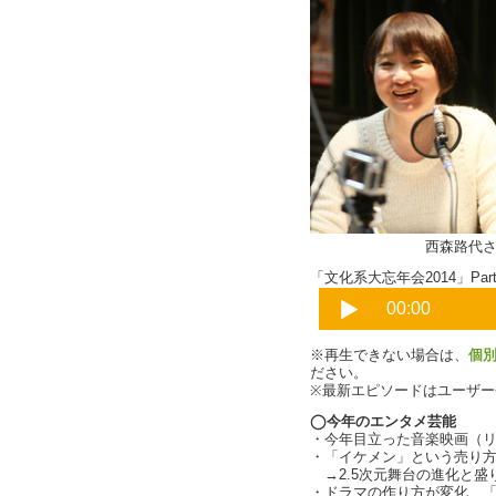
西森路代さ
「文化系大忘年会2014」Part
※再生できない場合は、
個
ださい。
※最新エピソードはユーザ
◯今年のエンタメ芸能
・今年目立った音楽映画（
・「イケメン」という売り
→2.5次元舞台の進化と盛
・ドラマの作り方が変化、「