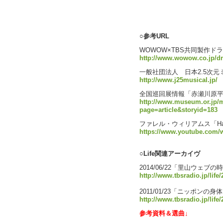
text by L
○参考URL
WOWOW×TBS共同製作ドラ
http://www.wowow.co.jp/
一般社団法人 日本2.5次
http://www.j25musical.jp/
全国巡回展情報「赤瀬川原平
http://www.museum.or.jp/
page=article&storyid=183
ファレル・ウィリアムス「Ha
https://www.youtube.com/
○Life関連アーカイヴ
2014/06/22「里山ウェブの
http://www.tbsradio.jp/life
2011/01/23「ニッポンの身
http://www.tbsradio.jp/life
参考資料＆選曲↓