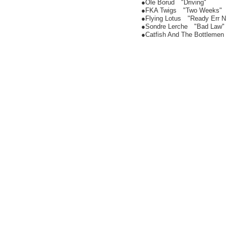
●Ole Borud "Driving"
●FKA Twigs "Two Weeks"
●Flying Lotus "Ready Err N
●Sondre Lerche "Bad Law"
●Catfish And The Bottlemen