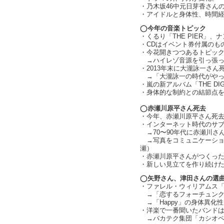
・乃木坂46中元日芽香さんの
・アイドルと身体性、時間経過
◯今年の音楽トピック
・くるり「THE PIER」
・CDはイベント券付属のも
・今花開きつつあるトピッ
→ハイレゾ音源を引っ張っ
・2013年末に大瀧詠一さん
→「大瀧詠一の時代がやっと
・嵐の新アルバム「THE DI
・身体的な制約との結節点
◯赤瀬川原平さん死去
・今年、赤瀬川原平さん死
・インターネット時代のサ
→70〜90年代に赤瀬川さ
→写真をコミュニケーショ
瀬）
・赤瀬川原平さんがつくっ
・新しい見立てを作り続け
◯矢野さん、津田さんの選
・ファレル・ウィリアムス「H
→「恋するフォーチュンク
→「Happy」の身体異化
・洋楽で一番聞いたバンドは「Di
→バカテク集団「カシオペ