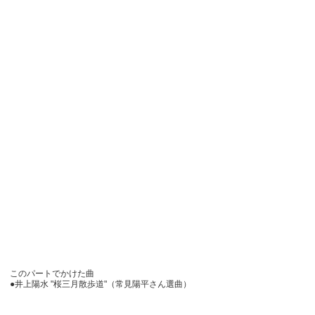
このパートでかけた曲
●井上陽水 "桜三月散歩道"（常見陽平さん選曲）