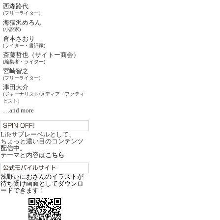
西森路代
(フリーライター)
海猫沢めろん
(小説家)
倉本さおり
(ライター・書評家)
斎藤哲也（サイトー商会）
(編集者・ライター)
宮崎智之
(フリーライター)
津田大介
(ジャーナリスト/メディア・アクティ
ビスト)
…and more
Lifeサブレーベルとして、
ちょっと濃い目のコンテンツ
配信中。
テーマと内容は
こちら
浅野いにおさんのイラストが
待ち受け画面としてダウンロ
ードできます！