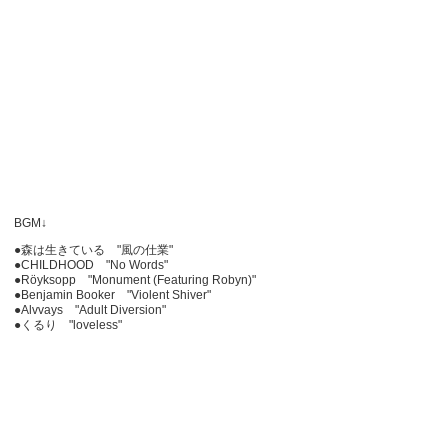
BGM↓
●森は生きている "風の仕業"
●CHILDHOOD "No Words"
●Röyksopp "Monument (Featuring Robyn)"
●Benjamin Booker "Violent Shiver"
●Alvvays "Adult Diversion"
●くるり "loveless"