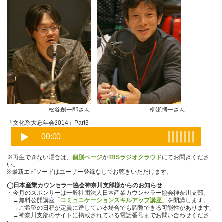
松谷創一郎さん 柳瀬博一さん
「文化系大忘年会2014」Part3
※再生できない場合は、
個別ページ
か
TBSラジオクラウド
にてお聞きくださ
い。
※最新エピソードはユーザー登録なしでお聴きいただけます。
◯日本産業カウンセラー協会神奈川支部様からのお知らせ
・今月のスポンサーは一般社団法人日本産業カウンセラー協会神奈川支部。
→無料公開講座「
コミュニケーションスキルアップ講座
」を開講します。
→ご希望の日程が定員に達している場合でも調整できる可能性があります。
→神奈川支部のサイトに掲載されている電話番号までお問い合わせくださ