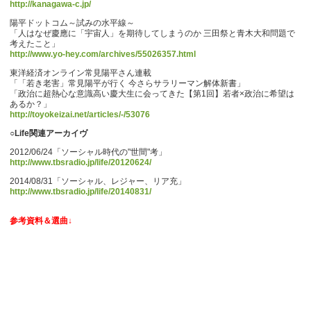
http://kanagawa-c.jp/
陽平ドットコム～試みの水平線～
「人はなぜ慶應に「宇宙人」を期待してしまうのか 三田祭と青木大和問題で
考えたこと」
http://www.yo-hey.com/archives/55026357.html
東洋経済オンライン常見陽平さん連載
「「若き老害」常見陽平が行く 今さらサラリーマン解体新書」
「政治に超熱心な意識高い慶大生に会ってきた【第1回】若者×政治に希望は
あるか？」
http://toyokeizai.net/articles/-/53076
○Life関連アーカイヴ
2012/06/24「ソーシャル時代の"世間"考」
http://www.tbsradio.jp/life/20120624/
2014/08/31「ソーシャル、レジャー、リア充」
http://www.tbsradio.jp/life/20140831/
参考資料＆選曲↓