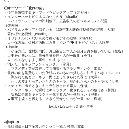
い。
◯キーワード「化けの皮」
・今年を象徴するキーワードをピックアップ（charlie）
・インターネットビジネスの化けの皮（charlie）
→バイラルメディアの評判低下、広告収入のビジネスモデル問題
（charlie）
・バイラルメディアと似ている、130年前の著作権整備前の環境（大澤）
・著作権の必要性（charlie）
・オリジナルじゃないもので稼ぐモデルの崩壊（charlie）
→小保方氏、佐村河内氏にみる「担いでPRするビジネス」の限界
（charlie）
→小保方氏、佐村河内氏、片山被告は本人が自分自身を担いでいた（松谷）
→中身が無い人は、自分自身を担ぐのが一般化（松谷）
→「小４なりすまし事件」の彼（松谷）
・消えた「セルフブランディング」（常見）
→マスメディアが加担しても崩壊するブランディング（常見）
・化けの皮を消費していた仕組みそのものの貧しさに注目すべき（charlie）
→剥がれたあとは、ネット民によってさらに丸裸に（大澤）
→化けの皮まとっていたときのキャラ、剥がれたあとのキャラ化（大澤）
・メディアに出るときにキャラ付けされる素人（柳瀬）
→インターネットで瞬時にキャラクター化される、その危うさ（柳瀬）
→安易に企業をキャラクター化するのが一番危うい（柳瀬）
→事実を淡々と伝える、大きく見せないのが一番いい（柳瀬）
text by Life助手；新井亜主美
○参考URL
一般社団法人日本産業カウンセラー協会 神奈川支部