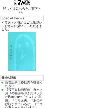
詳しくは
こちら
をご覧下さ
い。
イラストと番組ロゴは
浅野い
におさん
に描いていただきま
した。
新着記事は移転先を御覧く
ださい。
【音声＆動画配信】倉本さ
おりの書評系叩き売りラジ
オBanana〜『ペストの記
憶』『ウサ太夫』『あの本
は読まれているか』（「文
化系トークラジオLife」