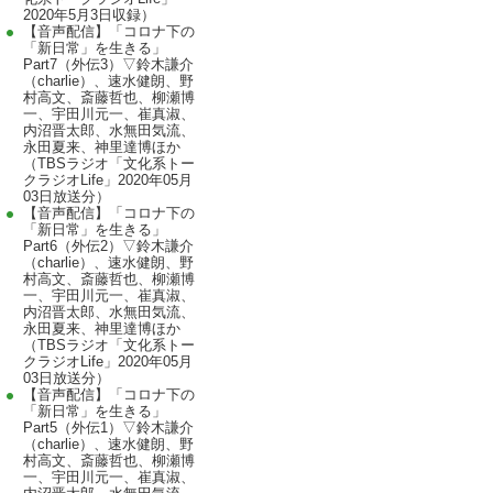
2020年5月3日収録）
【音声配信】「コロナ下の
「新日常」を生きる」
Part7（外伝3）▽鈴木謙介
（charlie）、速水健朗、野
村高文、斎藤哲也、柳瀬博
一、宇田川元一、崔真淑、
内沼晋太郎、水無田気流、
永田夏来、神里達博ほか
（TBSラジオ「文化系トー
クラジオLife」2020年05月
03日放送分）
【音声配信】「コロナ下の
「新日常」を生きる」
Part6（外伝2）▽鈴木謙介
（charlie）、速水健朗、野
村高文、斎藤哲也、柳瀬博
一、宇田川元一、崔真淑、
内沼晋太郎、水無田気流、
永田夏来、神里達博ほか
（TBSラジオ「文化系トー
クラジオLife」2020年05月
03日放送分）
【音声配信】「コロナ下の
「新日常」を生きる」
Part5（外伝1）▽鈴木謙介
（charlie）、速水健朗、野
村高文、斎藤哲也、柳瀬博
一、宇田川元一、崔真淑、