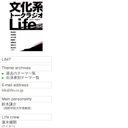
過去のテーマ一覧
出演者別テーマ一覧
life@tbs.co.jp
鈴木謙介
（関西学院大学准教授）
速水健朗
(ライター)