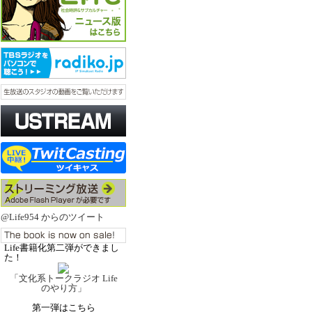
@Life954 からのツイート
Life書籍化第二弾ができまし
た！
「文化系トークラジオ Life
のやり方」
第一弾はこちら