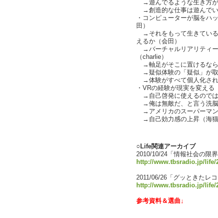
→遊んでるような生き方が
→創造的な仕事は遊んでい
・コンピューターが脳をハ
田）
→それをもって生きている
えるか（会田）
→バーチャルリアリティー
（charlie）
→軸足がそこに置けるならもう
→疑似体験の「疑似」が取
→体験がすべて個人化され
・VRの経験が現実を変える（ch
→自己啓発に使えるのでは
→俺は無敵だ、と言う洗脳（ch
→アメリカのスーパーマン
→自己効力感の上昇（海猫
text by L
○Life関連アーカイブ
2010/10/24「情報社会
http://www.tbsradio.jp/life
2011/06/26「グッときた
http://www.tbsradio.jp/life
参考資料＆選曲↓