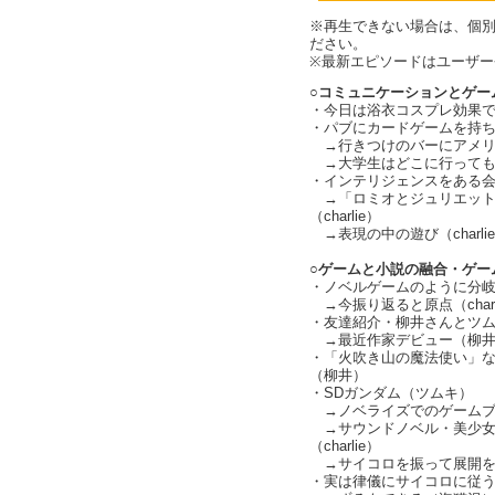
※再生できない場合は、個
ださい。
※最新エピソードはユーザ
○コミュニケーションとゲー
・今日は浴衣コスプレ効果で陽キ
・パブにカードゲームを持
→行きつけのバーにアメリカ人
→大学生はどこに行ってもパリ
・インテリジェンスをある会話
→「ロミオとジュリエット
（charlie）
→表現の中の遊び（charli
○ゲームと小説の融合・ゲー
・ノベルゲームのように分
→今振り返ると原点（charl
・友達紹介・柳井さんとツ
→最近作家デビュー（柳井
・「火吹き山の魔法使い」
（柳井）
・SDガンダム（ツムキ）
→ノベライズでのゲームブック
→サウンドノベル・美少女
（charlie）
→サイコロを振って展開を決め
・実は律儀にサイコロに従う必要