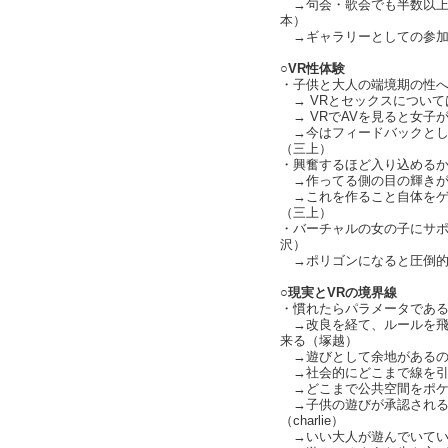
→句会・歌会でも半数以上
本）
→ギャラリーとしての参加の方
○VR性体験
・子供と大人の端境期の性
→ VRとセックスについては三
→ VRでAVを見ると女子
→今はフィードバックとし
（三上）
・興奮するほど入り込める
→作ってる側の目の輝きが
→これを作ること自体をゲ
（三上）
・バーチャルの女の子にサ
沢）
→ポリゴンになると圧倒的
○現実とVRの境界線
・慣れたらパラメータであ
→改良を経て、ルールを飛
来る（塚越）
→遊びとして余地があるの
→社会的にどこまで線を引くか
→どこまで公共空間をポケ
→子供の遊びが承認される
（charlie）
→いい大人が遊んでいていいの