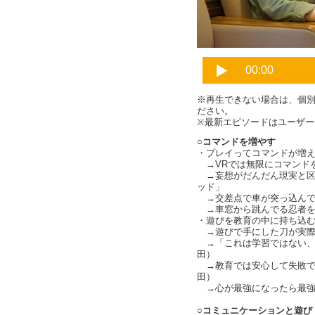
※再生できない場合は、個
ださい。
※最新エピソードはユーザ
○コマンドを増やす
・プレイってコマンドが増えるこ
→VRでは無限にコマンドを増や
→妄想がだんだん現実と区
ッド」
→交差点で車が突っ込んでくる
→車窓から跳んでる忍者を
・遊びを教育の中に持ち込む（c
→遊びで手にした刀が実際
→「これは学習ではない、
田）
→教育では安心して失敗で
田）
→心が最強になったら最強なの
○コミュニケーションと遊び