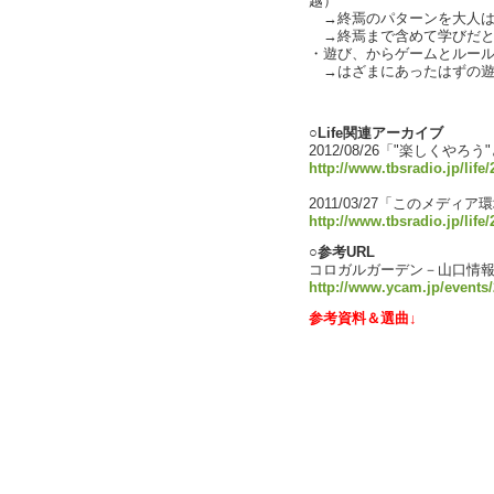
越）
→終焉のパターンを大人は
→終焉まで含めて学びだと
・遊び、からゲームとルールの話
→はざまにあったはずの遊びが
text by L
○Life関連アーカイブ
2012/08/26「"楽しくやろう
http://www.tbsradio.jp/life
2011/03/27「このメディ
http://www.tbsradio.jp/life
○参考URL
コロガルガーデン－山口情
http://www.ycam.jp/events
参考資料＆選曲↓