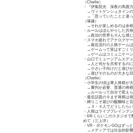
（Charlie）
・『伊集院光 深夜の馬鹿
→ヴィトゲンシュタインの
→「思っていたことと違っ
（塚越）
→それが楽しめるのは余裕
・ルールはぼんやりした共有か
→政治の世界もそんな感じ
・スマホ疲れでアナログゲ
→最近流行の人狼ゲームは
→ゲームって実はすごくリア充
→ゲームはコミュニケーシ
・山口でミュージアムエデ
→人と何かを共有するのにゲー
→小さい子向けだと遊びが
→遊びそのものが大きな目
（Charlie）
・小学生の頃は軍人将棋が
→審判が必要、普通の将棋
→ルールって自分で変えら
・最近話題の９ます将棋は
・縛りこそ遊びの醍醐味と
→３・４人でどうしたらい
・人狼はライブプレイング
・6年くらいこのスタジオで配
めて（三上洋）
・VR・ポケモンGOはずっ
→メディアでは社会的影響