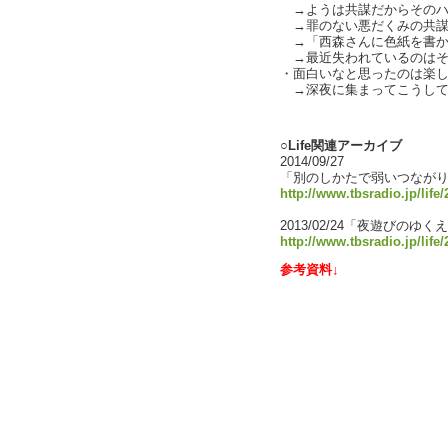
→ようは共謀だからそのハラハ
→罪のない悪だくみの共謀感を
→「西森さんに色紙を書か
→最近失われているのはそうい
・面白いなと思ったのは楽しそ
→深夜に集まってこうしている
text by L
○Life関連アーカイブ
2014/09/27
「別のしかたで弱いつなが
http://www.tbsradio.jp/life
2013/02/24「夜遊びのゆく
http://www.tbsradio.jp/life
参考資料↓