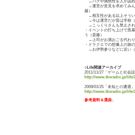
→バグや偶然性を人が認め
→運営が意見を求めてみん
越）
→相互性がある以上そういう遊
→今は運営だが昔は学校（Cha
→こっくりさんも禁止されるこ
・イベントの打ち上げで黒幕
う（斎藤）
→上司がお酒おごる代わりに花
・ドラクエでの想像上の旅
→お伊勢参りなどに近い（
text by L
○Life関連アーカイブ
2011/11/27「ゲームと社会
http://www.tbsradio.jp/life
2009/01/25「未知との遭遇」
http://www.tbsradio.jp/life
参考資料＆選曲↓