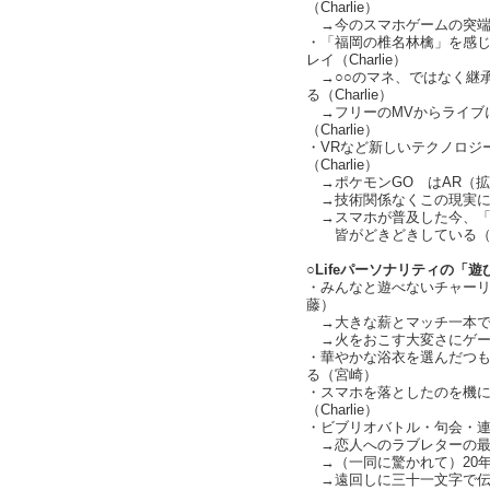
（Charlie）
→今のスマホゲームの突端が『
・「福岡の椎名林檎」を感じ
レイ（Charlie）
→○○のマネ、ではなく継
る（Charlie）
→フリーのMVからライブ
（Charlie）
・VRなど新しいテクノロジ
（Charlie）
→ポケモンGO はAR（拡張
→技術関係なくこの現実にポケ
→スマホが普及した今、「
皆がどきどきしている（Cha
○Lifeパーソナリティの「遊
・みんなと遊べないチャー
藤）
→大きな薪とマッチ一本で
→火をおこす大変さにゲーム性
・華やかな浴衣を選んだつ
る（宮崎）
・スマホを落としたのを機
（Charlie）
・ビブリオバトル・句会・
→恋人へのラブレターの最後に
→（一同に驚かれて）20年前
→遠回しに三十一文字で伝