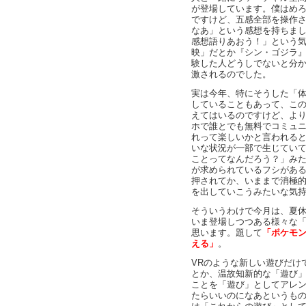
が登場しています。僕はめろん
ですけど、五感全部を操作
なあ」という感想を持ちま
感想語りあおう！」という
映」だとか『シン・ゴジラ
験した人どうしでないと分
激されるのでした。
実は今年、特にそうした「
していることもあって、こ
えてはいるのですけど、よ
ホで誰とでも無料でコミュ
れって楽しいかと言われる
いな状況が一部で生じてい
ことってなんだろう？」み
が求められているフシがあ
押されてか、いままで消極
を出していこうみたいな気
そういうわけで今月は、夏
いま登場しつつある様々な
思います。題して
「ポケモン
える」
。
VRのような新しい遊びだけ
とか、温故知新的な「遊び
ことを「遊び」としてアレ
たらいいのになあというも