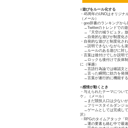
○遊びをルール化する
・45周年のUNOはオリジ
（メール）
・goo辞書のランキングか
→Twitterのトレンドでの遊び
→『天空の城ラピュタ』放映時
→自発的な遊びが制度化さ
・自発的な遊びと制度化された
→説明できないながらも楽
→ルールのある遊びに対し
・言葉は後付けでしか説明
→ロックも後付けで反体制
に（塚越）
→言語行為論では確認文と
→言った瞬間に効力を発揮
→言葉が遂行的に機能すると新
○感情が動くとき
・与えられたテーマについ
ケ」（メール）
→まだ競技人口は少ないが
→フリースタイルダンジョ
→ゲームとしては完成して
沢）
・RPGのタイムアタック「R
→運の要素も絡む中で最速