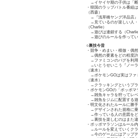
→イヤイヤ期の子供は「断
・韓国のラップバトル番組
（西森）
→『浅草橋ヤング洋品店』のプ
→見ているのが楽しい人・
（Charlie）
→遊びは連鎖する（Charli
→遊びのルールを作ってい
○裏技今昔
・競争・めまい・模倣・偶然の
→偶然の要素をどの程度許
→ファミコンのバグを利用
→いとうせいこう『ノーラ
（速水）
→ポケモンGOは実はファ
（速水）
→クラッキングというプラスワ
・ポケモンGOの「ポッポマ
→雑魚キャラを狩ってレベ
→雑魚をジムに配置する遊
・明文化されたルールに勝手に
→デザインされた規格に乗
→作っている人の意図をど
→裏技を楽しむのはまた違
・ポッポマラソンはルール
→ルールを変えていくクラ
→今のゲームにはアップデ