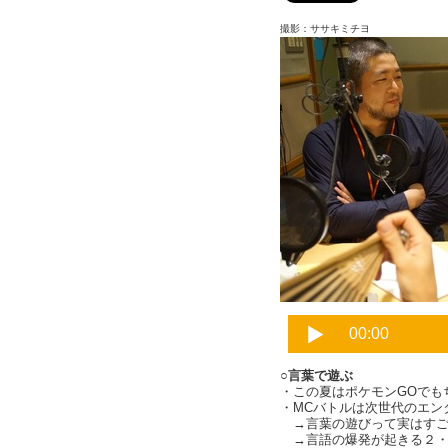
撮影：ササキミチヨ
○言葉で遊ぶ
・この夏はポケモンGOでも
・MCバトルは次世代のエン
→言葉の遊びって実はすごく難
→言語の爆発が起きる２・