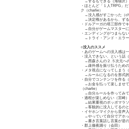
→ずるもできる（海猫沢
・ほとんど「１人TRPG」
ク（charlie）
→没入感がすごかった（char
→決定権があるから、ずる
・ドルアーガの塔三部作でキャラ
→自分がゲームマスターに
・エンディングがつまらな
→トライ・アンド・エラー
○没入のススメ
・あのゲームへの没入感は一体何
・没入できない、という話
→西森さんの２.５次元へ
→疎外感を振り払うための
・メタ視点になってしまう
→ルールになるのを形式的
・自分でコンテンツを作る（cha
→お金を払って楽しませて
（charlie）
→自分ルールを作ってみては（c
・過程が楽しめない（宮崎
→結果重視のポッポマラソ
→客観的に没入してるのと没入
・イヤホンマイクから音声入力
→やっていて自分でアホっ
→書き言葉話し言葉が逆の意味
・郡上徹夜踊り（会田）