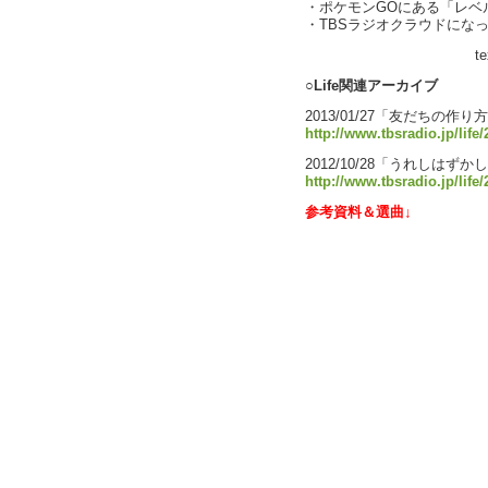
・ポケモンGOにある「レベ
・TBSラジオクラウドになっ
text by Li
○Life関連アーカイブ
2013/01/27「友だちの作り
http://www.tbsradio.jp/life
2012/10/28「うれしはず
http://www.tbsradio.jp/life
参考資料＆選曲↓