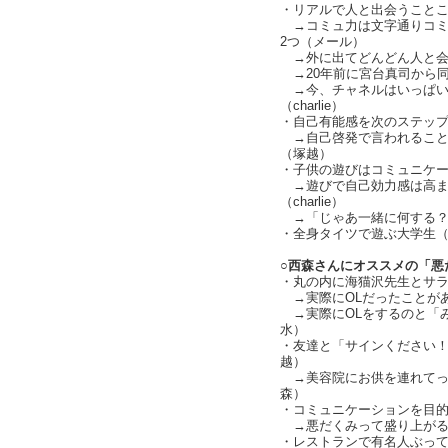
・リアルで人と出会うこと
→コミュ力は文字通りコミ
2つ（メール）
→外に出てどんどん人と会
→20年前に宮台真司から同じ話
→今、チャネルはいっぱい
（charlie）
・自己有能感を次のステップに
→自己啓発で言われること
（塚越）
・子供の遊びはコミュニケーシ
→遊びで自己効力感は高ま
（charlie）
→「じゃあ一緒に何する？」が
・全身タイツで遊ぶ大学生（cha
○西森さんにオススメの「悪
・丸の内に海猫沢先生とサ
→実際にOLだったことが
→実際にOLをするのと「み
水）
・友達と「サインください
越）
→美容院にお供を連れてっ
森）
・コミュニケーションを目的化す
→悪だくみって盛り上がるし遊
・レストランで有名人ぶっ