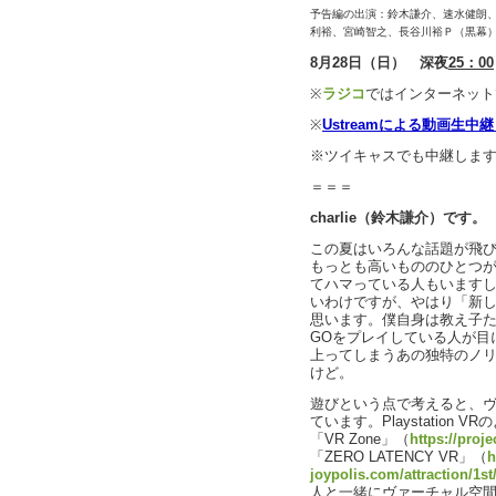
予告編の出演：鈴木謙介、速水健朗
利裕、宮崎智之、長谷川裕Ｐ（黒幕
8月28日（日） 深夜
25：00
※
ラジコ
ではインターネット
※
Ustreamによる動画生中
※ツイキャスでも中継しま
＝＝＝
charlie（鈴木謙介）です。
この夏はいろんな話題が飛
もっとも高いもののひとつが
てハマっている人もいます
いわけですが、やはり「新
思います。僕自身は教え子
GOをプレイしている人が目
上ってしまうあの独特のノ
けど。
遊びという点で考えると、
ています。Playstatio
「VR Zone」（
https://proj
「ZERO LATENCY VR」（
h
joypolis.com/attraction/1st
人と一緒にヴァーチャル空