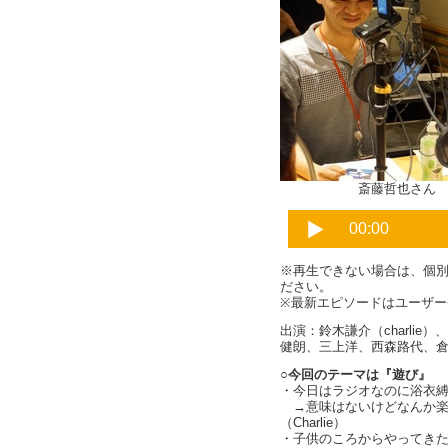
斎藤哲也さん 鈴
※再生できない場合は、個
ださい。
※最新エピソードはユーザ
出演：鈴木謙介（charli
健朗、三上洋、西森路代、
○今回のテーマは『遊び』
・今日はラジオなのに浴衣縛り（
→意味はないけどなんか楽
（Charlie）
・子供のころからやってき