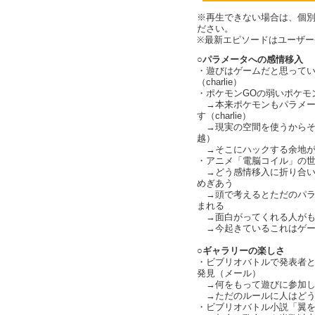
※再生できない場合は、個
ださい。
※最新エピソードはユーザ
○パラメータへの感情移入
・遊びはゲームだと思って
（charlie）
・ポケモンGOの弱いポケモ
→本来ポケモンもパラメー
す（charlie）
→現実の空間を使うからそ
越）
→そこにハックする余地が
・アニメ「電脳コイル」の世界
→どう感情移入に折り合い
めぎあう
→頭で考えるとただのパラ
まれる
→面白がってくれる人がも
→今起きているこれはゲー
○ギャラリーの楽しさ
・ビブリオバトルで発表者
発見（メール）
→何をもって遊びに参加し
→ただのルールに人はどう関わ
・ビブリオバトル小説「翼