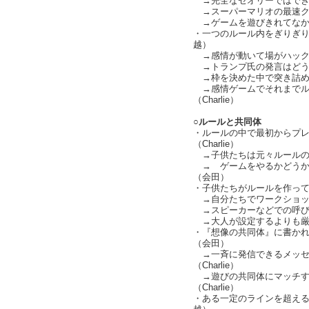
→完全なセオリーではできない
→スーパーマリオの最速ク
→ゲームを遊びきれてなか
・一つのルール内をぎりぎ
越）
→感情が動いて場がハック
→トランプ氏の発言はどう
→枠を決めた中で突き詰め
→感情ゲームでそれまでル
（Charlie）
○ルールと共同体
・ルールの中で最初からプ
（Charlie）
→子供たちは元々ルールの中に
→ ゲームをやるかどうか
（会田）
・子供たちがルールを作っ
→自分たちでワークショッ
→スピーカーなどでの呼び
→大人が設定するよりも厳
・『想像の共同体』に書か
（会田）
→一斉に発信できるメッセ
（Charlie）
→遊びの共同体にマッチす
（Charlie）
・ある一定のラインを超え