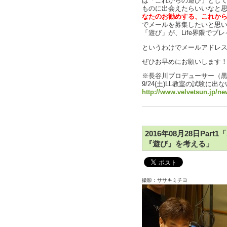
は「これからの遊び」とし
ものに出会えたらいいなと
なたのお勧めする、これか
でメールを募集したいと思
「遊び」が、Life界隈で
というわけでメールアドレ
ぜひお早めにお願いします
※長谷川プロデューサー（
9/24(土)LL教室の試験に出ない
http://www.velvetsun.jp/ne
2016年08月28日Pa
『遊び』を考える」
撮影：ササキミチヨ