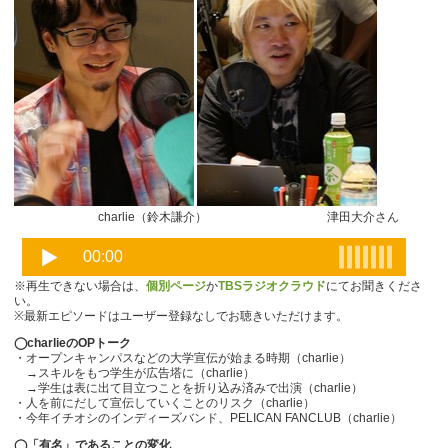
charlie（鈴木謙介） 津田大介さん
※再生できない場合は、
個別ページ
か
TBSラジオクラウド
にてお聞きくださ
い。
※最新エピソードはユーザー登録なしでお聴きいただけます。
◯charlieのOPトーク
・オープンキャンパスなどの大学宣伝が始まる時期（charlie）
→スキルをもつ学生が広告塔に（charlie）
→学生は表に出て目立つことを折り込み済みで出演（charlie）
・人を前にだして宣伝していくことのリスク（charlie）
・今年イチオシのインディーズバンド、PELICAN FANCLUB（charlie）
◯「有名」であることの変化