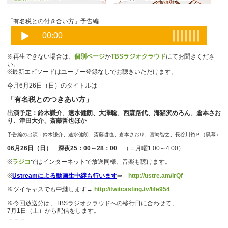
「有名税との付き合い方」予告編
※再生できない場合は、
個別ページ
か
TBSラジオクラウド
にてお聞きくださ
い。
※最新エピソードはユーザー登録なしでお聴きいただけます。
今月6月26日（日）のタイトルは
「有名税とのつきあい方」
出演予定：鈴木謙介、速水健朗、大澤聡、西森路代、海猫沢めろん、倉本さお
り、津田大介、斎藤哲也ほか
予告編の出演：鈴木謙介、速水健朗、斎藤哲也、倉本さおり、宮崎智之、長谷川裕Ｐ（黒幕）
06月26日（日） 深夜
25：00
～28：00
（＝月曜1:00～4:00）
※
ラジコ
ではインターネットで放送同様、音楽も聴けます。
※
Ustreamによる動画生中継も行います
⇒
http://ustre.am/lrQf
※ツイキャスでも中継します→
http://twitcasting.tv/life954
※今回放送分は、TBSラジオクラウドへの移行日に合わせて、
7月1日（土）から配信をします。
＝＝＝