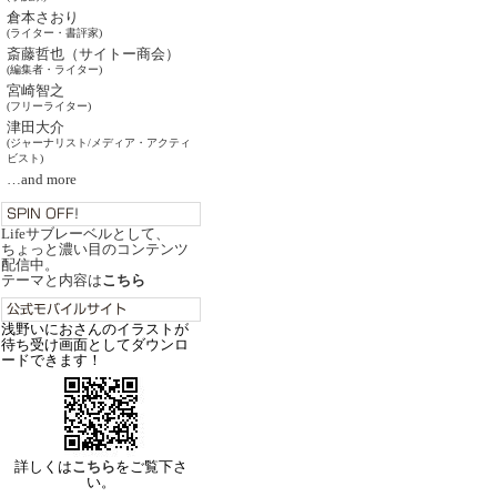
倉本さおり
(ライター・書評家)
斎藤哲也（サイトー商会）
(編集者・ライター)
宮崎智之
(フリーライター)
津田大介
(ジャーナリスト/メディア・アクティ
ビスト)
…and more
Lifeサブレーベルとして、
ちょっと濃い目のコンテンツ
配信中。
テーマと内容は
こちら
浅野いにおさんのイラストが
待ち受け画面としてダウンロ
ードできます！
詳しくは
こちら
をご覧下さ
い。