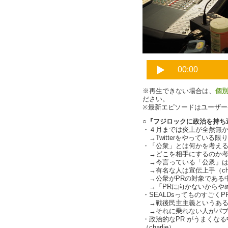
※再生できない場合は、
個
ださい。
※最新エピソードはユーザ
○『フジロックに政治を持ち
・４月までは炎上が全然無
→Twitterをやっている限り
・「公衆」とは何かを考え
→どこを相手にするのか考
→今言っている「公衆」は「単
→有名な人は宣伝上手（char
→公衆がPRの対象である中の
→「PRに向かないからやめろ
・SEALDsってものすごくP
→戦後民主主義というある
→それに乗れない人がパブ
・政治的なPR がうまくな
（charlie）