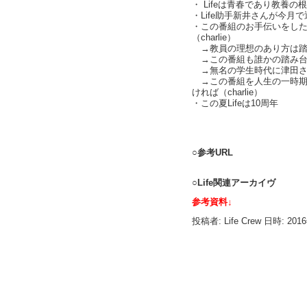
・ Lifeは青春であり教養の
・Life助手新井さんが今月で
・この番組のお手伝いをし
（charlie）
→教員の理想のあり方は踏み台
→この番組も誰かの踏み台にな
→無名の学生時代に津田さ
→この番組を人生の一時期
ければ（charlie）
・この夏Lifeは10周年
text by L
○参考URL
○Life関連アーカイヴ
参考資料↓
投稿者: Life Crew 日時: 201