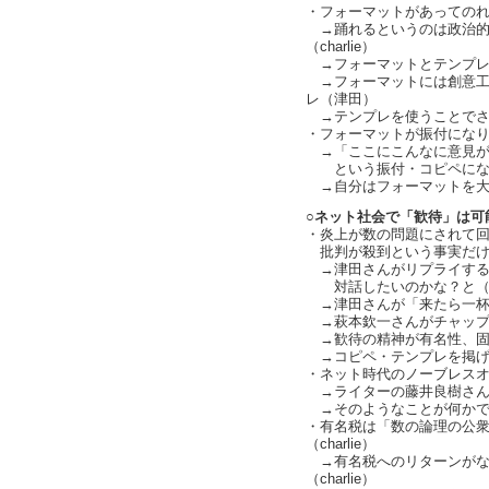
・フォーマットがあってのれる
→踊れるというのは政治的
（charlie）
→フォーマットとテンプレ
→フォーマットには創意工
レ（津田）
→テンプレを使うことでさ
・フォーマットが振付になりやす
→「ここにこんなに意見が
という振付・コピペになってし
→自分はフォーマットを大事に
○ネット社会で「歓待」は可
・炎上が数の問題にされて
批判が殺到という事実だけが独
→津田さんがリプライする
対話したいのかな？と（cha
→津田さんが「来たら一杯
→萩本欽一さんがチャップリン
→歓待の精神が有名性、固有性
→コピペ・テンプレを掲げてく
・ネット時代のノーブレス
→ライターの藤井良樹さんが電
→そのようなことが何かできな
・有名税は「数の論理の公
（charlie）
→有名税へのリターンがな
（charlie）