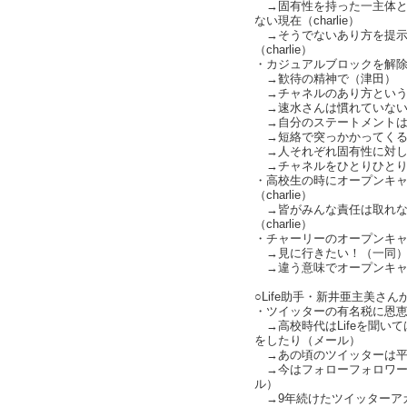
→固有性を持った一主体と
ない現在（charlie）
→そうでないあり方を提示
（charlie）
・カジュアルブロックを解
→歓待の精神で（津田）
→チャネルのあり方というのも
→速水さんは慣れていない
→自分のステートメントは
→短絡で突っかかってくる
→人それぞれ固有性に対してリ
→チャネルをひとりひとり用意
・高校生の時にオープンキ
（charlie）
→皆がみんな責任は取れな
（charlie）
・チャーリーのオープンキ
→見に行きたい！（一同）L
→違う意味でオープンキャンパ
○Life助手・新井亜主美さ
・ツイッターの有名税に恩
→高校時代はLifeを聞い
をしたり（メール）
→あの頃のツイッターは平
→今はフォローフォロワー
ル）
→9年続けたツイッターア