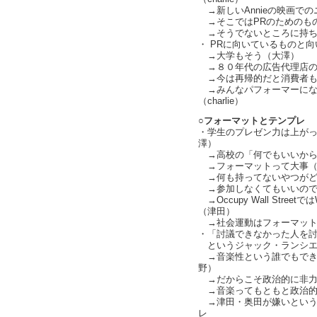
→新しいAnnieの映画でのニ
→そこではPRのためのものが
→そうでないところに持ち込む
・ PRに向いているものと向い
→大学もそう（大澤）
→８０年代の広告代理店の
→今は再帰的だと消費者も
→みんなパフォーマーにな
（charlie）
○フォーマットとテンプレ
・学生のプレゼン力は上が
澤）
→高校の「何でもいいから
→フォーマットって大事（
→何も持ってないやつがど
→参加しなくてもいいので
→Occupy Wall Str
（津田）
→社会運動はフォーマット
・「討議できなかった人を
というジャック・ランシエ
→音楽性という誰でもでき
野）
→だからこそ政治的に非力
→音楽ってもともと政治的
→津田・奥田が嫌いという
レ