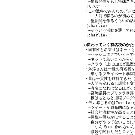
　→情報発信がもし特殊スキ
（リスナー）
・この数年でみんなのプレゼン
　→「人前で喋るのが初めて」
　→壁新聞を作るくらいの活
（charlie）
　→そういう活動を通して得
（charlie）
○変わっていく有名税のかた
・固有性と名乗りはネットと相
　→ハッシュタグでいくらでも
　→ネットで若いころからそ
　→クラウド上に山ほど黒歴
・舛添さんは一種の有名税
　→単なるプライベート暴露
・昔は一貫性を維持できた
　→人間も変わるし環境も変
　→有名になればなるほどそ
　→宮崎議員のプリクラ暴露（c
　→彼はもともと退職ブログ
・最近感じるのはTwitte
　→ツイートが致命的になる
　→社会的流動性が高まると
　→属性を明らかにすること
　→自分がやってないことに
　→「なんで○○に触れない
　→微妙な関わりだとコメン