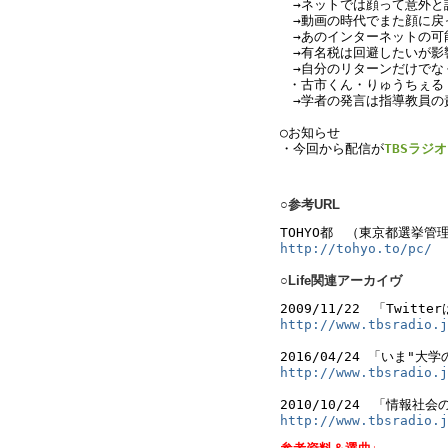
　→ネットでは顔って意外と認
　→動画の時代でまた顔に戻
　→あのインターネットの可
　→有名税は回避したいが影
　→自分のリターンだけでなく
・
古市くん・りゅうちぇる・
　→学者の発言は指導教員の責
○お知らせ
・今回から配信が
TBSラジ
text by L
○参考URL
TOHYO都　（東京都選挙管
http://tohyo.to/pc/
○Life関連アーカイヴ
2009/11/22　「Twitt
http://www.tbsradio.j
2016/04/24 「いま"
http://www.tbsradio.j
2010/10/24　「情報
http://www.tbsradio.j