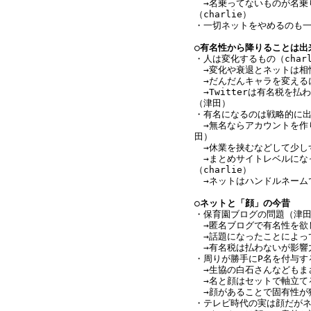
　→名乗ってないものが名乗
（charlie）
・一切ネットをやめるのも一つ
○有名性から降りることは出
・人は変化するもの（charl
　→変化や衰退とネットは相性
　→だんだんキャラを変えるに
　→Twitterは有名税を
（津田）
・有名になるのは戦略的に
　→無名ならアカウントを作
田）
　→休業を挟むなどして少しず
　→まとめサイトレベルにな
（charlie）
　→ネットはハンドルネーム
○ネットと「顔」の今昔
・保育園ブログの問題（津
　→匿名ブログで有名性を欲
　→話題になったことによって
　→有名税は払わないが影響
・周りが勝手にP名を付与す
　→生協の白石さんなどもま
　→名と顔はセットで軸立て
　→顔があることで固有性が獲
・テレビ時代の実は顔だがネッ