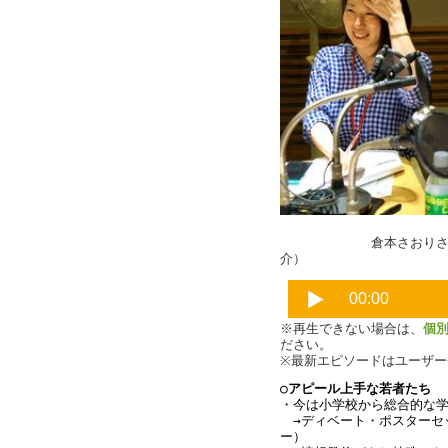
倉本さおりさん
介）
※再生できない場合は、
個
ださい。
※最新エピソードはユーザ
○アピール上手な若者たち
・今は小学校から総合的な
　→ディベート・ポスターセ
ー）