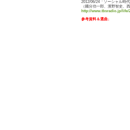
2012/06/24「ソーシャル時
（國分功一郎、濱野智史、西
http://www.tbsradio.jp/life
参考資料＆選曲↓