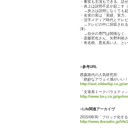
・番宣も主演もできる、話
・炎上は説明不足が起こす
→炎上は説明しなくても起
・名実の実は「実績、実力
・活字メディア時代とテレ
→テレビの中に回収される
澤）
→自分の専門は関係なく、
・斎藤哲也さん、矢野利裕
・有名税、悪名高い人、と
text by L
○参考URL
西森路代の人気研究所
「絶妙なアウェイ感がいい
http://wol.nikkeibp.co.jp/a
「文筆系トークバラエティ
http://www.bs-j.co.jp/goho
○Life関連アーカイヴ
2015/08/30「ブロック
http://www.tbsradio.jp/life