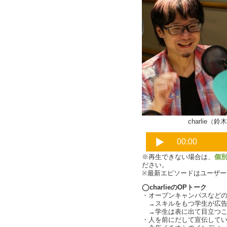
charlie（
※再生できない場合は、
個
ださい。
※最新エピソードはユーザ
◯charlieのOPトーク
・オープンキャンパスなどの大
→スキルをもつ学生が広告塔に
→学生は表に出て目立つことを
・人を前にだして宣伝していくこ