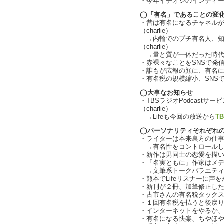
・今年イチオシのインディーズバン
◯「有名」であることの変
・昔は有名になるチャネル
（charlie）
→内輪でのプチ有名人、知
（charlie）
→量と質が一体だった時代とは
・赤裸々なことをSNSで発信す
・誰もが広報の顔に、有名にな
・有名税の規模縮小、SNS
◯大事なお知らせ
・TBSラジオPodcastサー
（charlie）
→Lifeも今回の放送から
T
◯パーソナリティそれぞれ
・ライターは本来裏方の仕
→有名性をコントロールし
・新作は男同士の恋愛を描
・「名実ともに」作家はメデ
→文筆系トークバラエティ
・熊本でLifeリスナーに声
・新刊が２冊、加筆修正し
・古市さんの有名税タック
・１回有名税を払うと後戻
・インターネットをやるか
・有名になる快楽、ちやほやさ