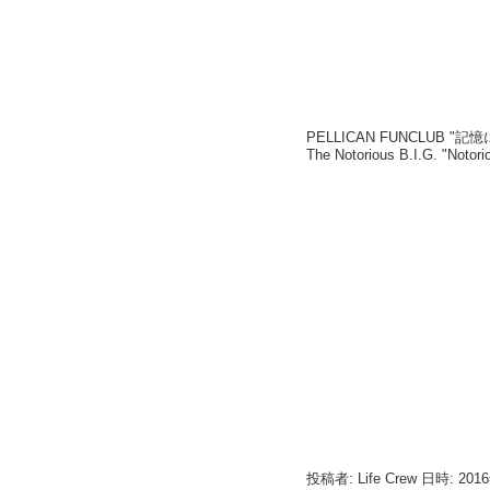
PELLICAN FUNCLUB "記
The Notorious B.I.G. "
投稿者: Life Crew 日時: 201