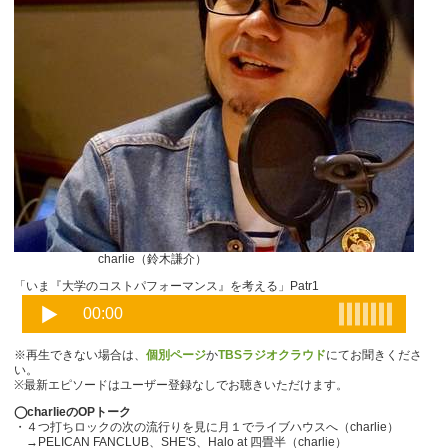
charlie（鈴木謙介）
「いま『大学のコストパフォーマンス』を考える」Patr1
※再生できない場合は、
個別ページ
か
TBSラジオクラウド
にてお聞きくださ
い。
※最新エピソードはユーザー登録なしでお聴きいただけます。
◯charlieのOPトーク
・４つ打ちロックの次の流行りを見に月１でライブハウスへ（charlie）
→PELICAN FANCLUB、SHE'S、Halo at 四畳半（charlie）