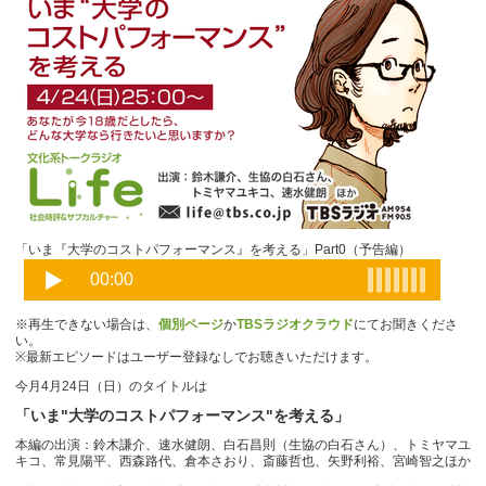
「いま『大学のコストパフォーマンス』を考える」Part0（予告編）
※再生できない場合は、
個別ページ
か
TBSラジオクラウド
にてお聞きくださ
い。
※最新エピソードはユーザー登録なしでお聴きいただけます。
今月4月24日（日）のタイトルは
「いま"大学のコストパフォーマンス"を考える」
本編の出演：鈴木謙介、速水健朗、白石昌則（生協の白石さん）、トミヤマユ
キコ、常見陽平、西森路代、倉本さおり、斎藤哲也、矢野利裕、宮崎智之ほか