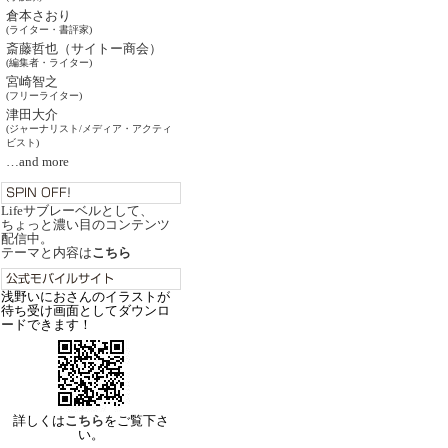
倉本さおり
(ライター・書評家)
斎藤哲也（サイトー商会）
(編集者・ライター)
宮崎智之
(フリーライター)
津田大介
(ジャーナリスト/メディア・アクティ
ビスト)
…and more
Lifeサブレーベルとして、
ちょっと濃い目のコンテンツ
配信中。
テーマと内容は
こちら
浅野いにおさんのイラストが
待ち受け画面としてダウンロ
ードできます！
詳しくは
こちら
をご覧下さ
い。