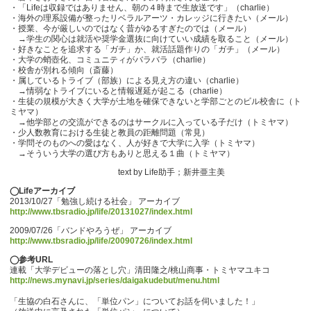
・「Lifeは収録ではありません、朝の４時まで生放送です」（charlie）
・海外の理系設備が整ったリベラルアーツ・カレッジに行きたい（メール）
・授業、今が厳しいのではなく昔がゆるすぎたのでは（メール）
→学生の関心は就活や奨学金選抜に向けていい成績を取ること（メール）
・好きなことを追求する「ガチ」か、就活話題作りの「ガチ」（メール）
・大学の蛸壺化、コミュニティがバラバラ（charlie）
・校舎が別れる傾向（斎藤）
・属しているトライブ（部族）による見え方の違い（charlie）
→情弱なトライブにいると情報遅延が起こる（charlie）
・生徒の規模が大きく大学が土地を確保できないと学部ごとのビル校舎に（ト
ミヤマ）
→他学部との交流ができるのはサークルに入っている子だけ（トミヤマ）
・少人数教育における生徒と教員の距離問題（常見）
・学問そのものへの愛はなく、人が好きで大学に入学（トミヤマ）
→そういう大学の選び方もありと思える１曲（トミヤマ）
text by Life助手；新井亜主美
◯Lifeアーカイブ
2013/10/27「勉強し続ける社会」 アーカイブ
http://www.tbsradio.jp/life/20131027/index.html
2009/07/26「バンドやろうぜ」 アーカイブ
http://www.tbsradio.jp/life/20090726/index.html
◯参考URL
連載「大学デビューの落とし穴」清田隆之/桃山商事・トミヤマユキコ
http://news.mynavi.jp/series/daigakudebut/menu.html
「生協の白石さんに、「単位パン」についてお話を伺いました！」