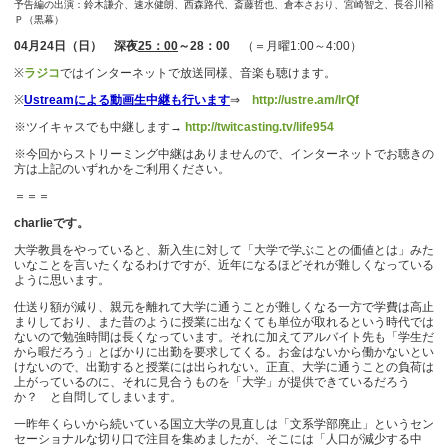
予告編の出演：鈴木謙介、速水健朗、西森路代、斎藤哲也、倉本さおり、宮崎智之、長谷川裕
Ｐ（黒幕）
04月24日（日） 深夜
25：00
～28：00
（＝月曜1:00～4:00）
※
ラジコ
ではインターネットで放送同様、音楽も聴けます。
※
Ustreamによる動画生中継も行います
⇒
http://ustre.am/lrQf
※ツイキャスでも中継します→
http://twitcasting.tv/life954
※今回からストリーミング中継はありませんので、インターネットでお聴きの
方は上記のいずれかをご利用ください。
＝＝＝
charlieです。
大学教員をやっていると、新入生に対して「大学で学ぶことの価値とは」みた
いなことを言いたくなるわけですが、近年になるほどそれが難しくなっている
ように思います。
仕送り額が減り、親元を離れて大学に通うことが難しくなる一方で学費は高止
まりしており、また昔のように授業に出なくても単位が取れるという時代では
ないので勉強時間は長くなっています。それに加えてアルバイト先も「学生だ
から暇だろう」とばかりに出勤を要求してくる。お金はないから働かないとい
けないので、出勤すると授業には出られない。正直、大学に通うことの負荷は
上がっているのに、それに見合うものを「大学」が提供できているだろう
か？ と自問してしまいます。
一昨年くらいから続いている国立大学の見直しは「文系学部廃止」というセン
セーショナルな切り口で注目を集めましたが、そこには「人口が減少する中