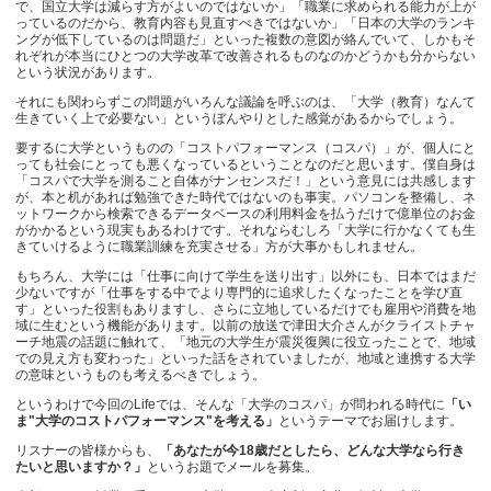
で、国立大学は減らす方がよいのではないか」「職業に求められる能力が上が
っているのだから、教育内容も見直すべきではないか」「日本の大学のランキ
ングが低下しているのは問題だ」といった複数の意図が絡んでいて、しかもそ
れぞれが本当にひとつの大学改革で改善されるものなのかどうかも分からない
という状況があります。
それにも関わらずこの問題がいろんな議論を呼ぶのは、「大学（教育）なんて
生きていく上で必要ない」というぼんやりとした感覚があるからでしょう。
要するに大学というものの「コストパフォーマンス（コスパ）」が、個人にと
っても社会にとっても悪くなっているということなのだと思います。僕自身は
「コスパで大学を測ること自体がナンセンスだ！」という意見には共感します
が、本と机があれば勉強できた時代ではないのも事実。パソコンを整備し、ネ
ットワークから検索できるデータベースの利用料金を払うだけで億単位のお金
がかかるという現実もあるわけです。それならむしろ「大学に行かなくても生
きていけるように職業訓練を充実させる」方が大事かもしれません。
もちろん、大学には「仕事に向けて学生を送り出す」以外にも、日本ではまだ
少ないですが「仕事をする中でより専門的に追求したくなったことを学び直
す」といった役割もありますし、さらに立地しているだけでも雇用や消費を地
域に生むという機能があります。以前の放送で津田大介さんがクライストチャ
ーチ地震の話題に触れて、「地元の大学生が震災復興に役立ったことで、地域
での見え方も変わった」といった話をされていましたが、地域と連携する大学
の意味というものも考えるべきでしょう。
というわけで今回のLifeでは、そんな「大学のコスパ」が問われる時代に
「い
ま"大学のコストパフォーマンス"を考える」
というテーマでお届けします。
リスナーの皆様からも、
「あなたが今18歳だとしたら、どんな大学なら行き
たいと思いますか？」
というお題でメールを募集。