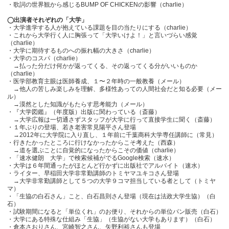
・歌詞の世界観から感じるBUMP OF CHICKENの影響（charlie）
◯出演者それぞれの「大学」
・大学進学する人が抱えている課題を目の当たりにする（charlie）
・これから大学行く人に胸張って「大学いけよ！」と言いづらい感覚
（charlie）
・大学に期待するものへの振れ幅の大きさ（charlie）
・大学のコスパ（charlie）
→払った分だけ何かが返ってくる、その返ってくる分がいいものか
（charlie）
・医学部教育主眼は医師養成、１〜２年時の一般教養（メール）
→他人の苦しみ楽しみを理解、多様性あっての人間社会だと知る必要（メー
ル）
→漠然とした知識がもたらす思考能力（メール）
・『大学図鑑』（年度版）出版に関わっている（斎藤）
→大学広報は一切通さずスタッフが大学に行って直接学生に聞く（斎藤）
・１年ぶりの登場、若き老害常見陽平さん登場
→2012年に大学院に入り直し、１年前に千葉商科大学専任講師に（常見）
・行きたかったところに行けなかったからこそ考えた（西森）
→道を選ぶことに自覚的になったからこその価値（charlie）
・「速水健朗 大学」で検索候補がでるGoogle検索（速水）
・大学は６年間通ったがほとんど行かずに出版社でアルバイト（速水）
・ライター、早稲田大学非常勤講師のトミヤマユキコさん登場
→大学非常勤講師として５つの大学９コマ担当している者として（トミヤ
マ）
・「生協の白石さん」こと、白石昌則さん登場（現在は法政大学生協）（白
石）
・試験期間になると「単位くれ」のお便り、それからの単位パン販売（白石）
・大学にある特殊な仕組み「生協」（生協がない大学もあります）（白石）
・倉本さおりさん、宮崎智之さん、矢野利裕さんも登場