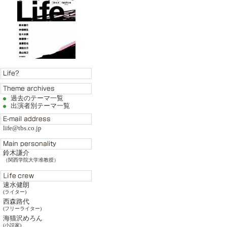
過去のテーマ一覧
出演者別テーマ一覧
life@tbs.co.jp
鈴木謙介
（関西学院大学准教授）
速水健朗
(ライター)
西森路代
(フリーライター)
海猫沢めろん
(小説家)