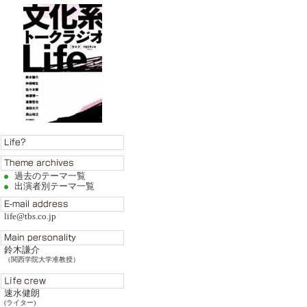
過去のテーマ一覧
出演者別テーマ一覧
life@tbs.co.jp
鈴木謙介
（関西学院大学准教授）
速水健朗
(ライター)