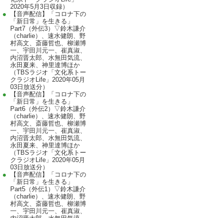
2020年5月3日収録）
【音声配信】「コロナ下の
「新日常」を生きる」
Part7（外伝3）▽鈴木謙介
（charlie）、速水健朗、野
村高文、斎藤哲也、柳瀬博
一、宇田川元一、崔真淑、
内沼晋太郎、水無田気流、
永田夏来、神里達博ほか
（TBSラジオ「文化系トー
クラジオLife」2020年05月
03日放送分）
【音声配信】「コロナ下の
「新日常」を生きる」
Part6（外伝2）▽鈴木謙介
（charlie）、速水健朗、野
村高文、斎藤哲也、柳瀬博
一、宇田川元一、崔真淑、
内沼晋太郎、水無田気流、
永田夏来、神里達博ほか
（TBSラジオ「文化系トー
クラジオLife」2020年05月
03日放送分）
【音声配信】「コロナ下の
「新日常」を生きる」
Part5（外伝1）▽鈴木謙介
（charlie）、速水健朗、野
村高文、斎藤哲也、柳瀬博
一、宇田川元一、崔真淑、