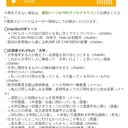
※再生できない場合は、
個別ページ
か
TBSラジオクラウド
にてお聞きくださ
い。
※最新エピソードはユーザー登録なしでお聴きいただけます。
◯charlieのOPトーク
・４つ打ちロックの次の流行りを見に月１でライブハウスへ（charlie）
→PELICAN FANCLUB、SHE'S、Halo at 四畳半（charlie）
・歌詞の世界観から感じるBUMP OF CHICKENの影響（charlie）
◯出演者それぞれの「大学」
・大学進学する人が抱えている課題を目の当たりにする（charlie）
・これから大学行く人に胸張って「大学いけよ！」と言いづらい感覚
（charlie）
・大学に期待するものへの振れ幅の大きさ（charlie）
・大学のコスパ（charlie）
→払った分だけ何かが返ってくる、その返ってくる分がいいものか
（charlie）
・医学部教育主眼は医師養成、１〜２年時の一般教養（メール）
→他人の苦しみ楽しみを理解、多様性あっての人間社会だと知る必要（メー
ル）
→漠然とした知識がもたらす思考能力（メール）
・『大学図鑑』（年度版）出版に関わっている（斎藤）
→大学広報は一切通さずスタッフが大学に行って直接学生に聞く（斎藤）
・１年ぶりの登場、若き老害常見陽平さん登場
→2012年に大学院に入り直し、１年前に千葉商科大学専任講師に（常見）
・行きたかったところに行けなかったからこそ考えた（西森）
→道を選ぶことに自覚的になったからこその価値（charlie）
・「速水健朗 大学」で検索候補がでるGoogle検索（速水）