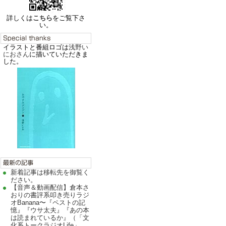
詳しくは
こちら
をご覧下さ
い。
イラストと番組ロゴは
浅野い
におさん
に描いていただきま
した。
新着記事は移転先を御覧く
ださい。
【音声＆動画配信】倉本さ
おりの書評系叩き売りラジ
オBanana〜『ペストの記
憶』『ウサ太夫』『あの本
は読まれているか』（「文
化系トークラジオLife」