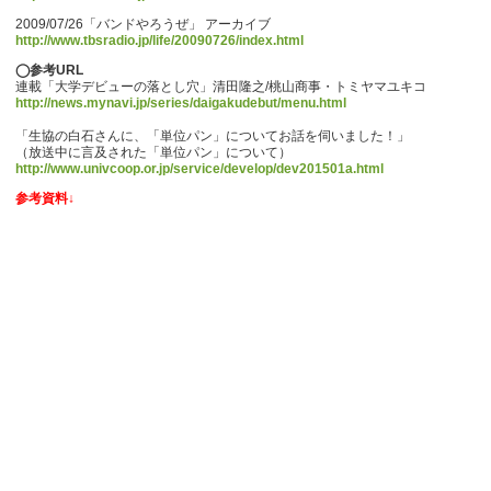
2009/07/26「バンドやろうぜ」 アーカイブ
http://www.tbsradio.jp/life/20090726/index.html
◯参考URL
連載「大学デビューの落とし穴」清田隆之/桃山商事・トミヤマユキコ
http://news.mynavi.jp/series/daigakudebut/menu.html
「生協の白石さんに、「単位パン」についてお話を伺いました！」
（放送中に言及された「単位パン」について）
http://www.univcoop.or.jp/service/develop/dev201501a.html
参考資料↓