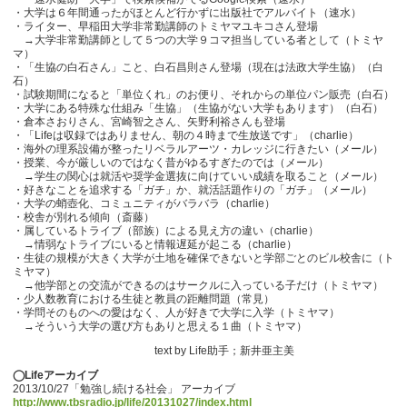
・大学は６年間通ったがほとんど行かずに出版社でアルバイト（速水）
・ライター、早稲田大学非常勤講師のトミヤマユキコさん登場
→大学非常勤講師として５つの大学９コマ担当している者として（トミヤ
マ）
・「生協の白石さん」こと、白石昌則さん登場（現在は法政大学生協）（白
石）
・試験期間になると「単位くれ」のお便り、それからの単位パン販売（白石）
・大学にある特殊な仕組み「生協」（生協がない大学もあります）（白石）
・倉本さおりさん、宮崎智之さん、矢野利裕さんも登場
・「Lifeは収録ではありません、朝の４時まで生放送です」（charlie）
・海外の理系設備が整ったリベラルアーツ・カレッジに行きたい（メール）
・授業、今が厳しいのではなく昔がゆるすぎたのでは（メール）
→学生の関心は就活や奨学金選抜に向けていい成績を取ること（メール）
・好きなことを追求する「ガチ」か、就活話題作りの「ガチ」（メール）
・大学の蛸壺化、コミュニティがバラバラ（charlie）
・校舎が別れる傾向（斎藤）
・属しているトライブ（部族）による見え方の違い（charlie）
→情弱なトライブにいると情報遅延が起こる（charlie）
・生徒の規模が大きく大学が土地を確保できないと学部ごとのビル校舎に（ト
ミヤマ）
→他学部との交流ができるのはサークルに入っている子だけ（トミヤマ）
・少人数教育における生徒と教員の距離問題（常見）
・学問そのものへの愛はなく、人が好きで大学に入学（トミヤマ）
→そういう大学の選び方もありと思える１曲（トミヤマ）
text by Life助手；新井亜主美
◯Lifeアーカイブ
2013/10/27「勉強し続ける社会」 アーカイブ
http://www.tbsradio.jp/life/20131027/index.html