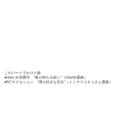
このパートでかけた曲
●Halo at 四畳半 "春が終わる前に"（charlie選曲）
●RCサクセション "僕が好きな先生"（トミヤマユキコさん選曲）