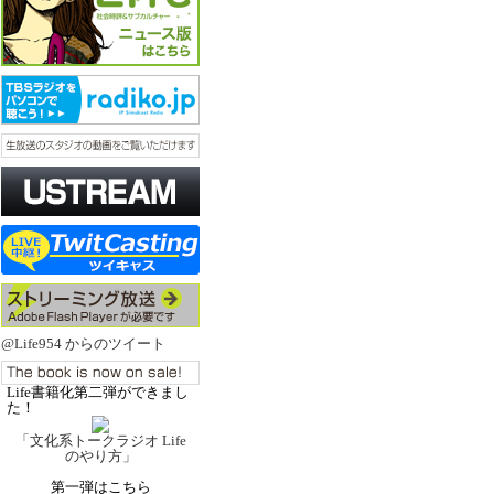
@Life954 からのツイート
Life書籍化第二弾ができまし
た！
「文化系トークラジオ Life
のやり方」
第一弾はこちら