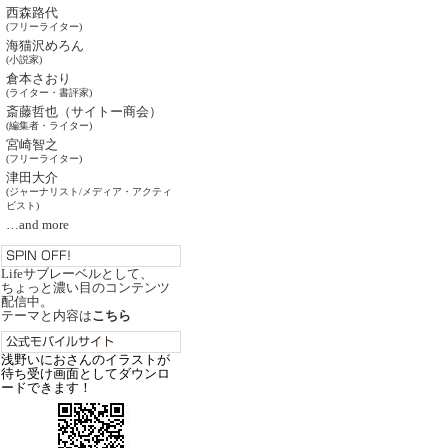
西森路代
(フリーライター)
海猫沢めろん
(小説家)
倉本さおり
(ライター・書評家)
斎藤哲也（サイトー商会）
(編集者・ライター)
宮崎智之
(フリーライター)
津田大介
(ジャーナリスト/メディア・アクティ
ビスト)
…and more
Lifeサブレーベルとして、
ちょっと濃い目のコンテンツ
配信中。
テーマと内容は
こちら
浅野いにおさんのイラストが
待ち受け画面としてダウンロ
ードできます！