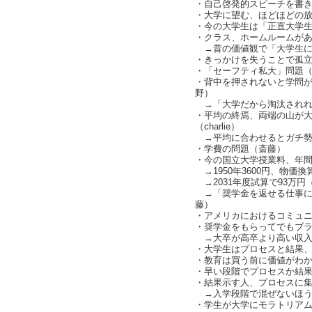
・自己啓発的スピーチを書
・大学に望む、ほどほどの
・今の大学生は「正直大学生にも
・クラス、ホームルームが
→昔の価値観で「大学生に
・きっかけを失うことで孤立す
・「セーフティ私大」問題
・背中を押されないと学問
野）
→「大学だから淘汰されれ
・平均の終焉、両端の山が
（charlie）
→平均に合わせるとガチ勢には
・学費の問題（斎藤）
・今の国立大学授業料、年間5
→1950年3600円、物価
→2031年度試算で93万円（ch
→「奨学金を返せる仕事に
藤）
・アメリカにおけるコミュニテ
・奨学金をもらってでもブ
→大卒が高卒より高い収入の仕
・大学生はプロセスと結果
・教育は買う前に価値がわからな
・早い段階でプロセスか結果か
・結果示す人、プロセスに集中す
→入学段階で混ぜないほうがい
・学生が大学にモラトリア