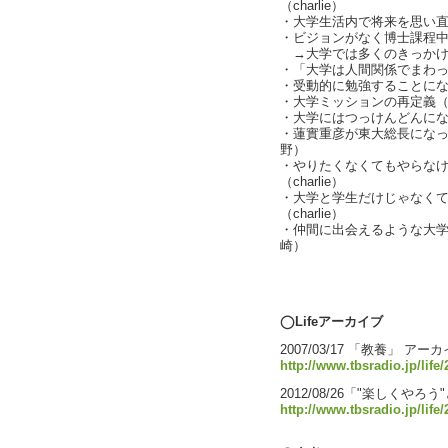
（charlie）
・大学生活内で将来を思い
・ビジョンがなく博士課程
→大学では多くのきっかけ
・「大学は人間関係でまわって
・受動的に勉強することになれ
・大学ミッションの再定義（cha
・大学にはつっけんどんに
・蓮實重彦が東大総長にな
野）
・やりたくなくてもやらな
（charlie）
・大学と学生だけじゃなく
（charlie）
・仲間に出会えるような大
崎）
text by L
◯Lifeアーカイブ
2007/03/17 「教養」 アー
http://www.tbsradio.jp/life
2012/08/26「"楽しくやろ
http://www.tbsradio.jp/life