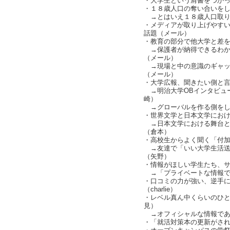
・大学生という肩書をつか
・１８歳人口の奪い合いをして
→とはいえ１８歳人口取りに行
・メディアが取り上げやす
話題（メール）
・教育の部分で他大学と差
→保護者が納得できるわか
（メール）
→現場と中の意識のギャッ
（メール）
・大学広報、聞きたい側と言い
→明治大学OBインタビュ
崎）
→グローバルを作る側をし
・世界文学と日本文学にお
→日本文学における舞台と
（倉本）
・高校生からよく聞く「付
→友達で「いい大学生活送
（矢野）
・情報がほしい学生たち、
→「プライベートな情報で
・口コミの力が強い、逆手
（charlie）
・レベル真ん中くらいのひ
見）
→オフィシャルな情報であ
・「就活対策本の更新がさ