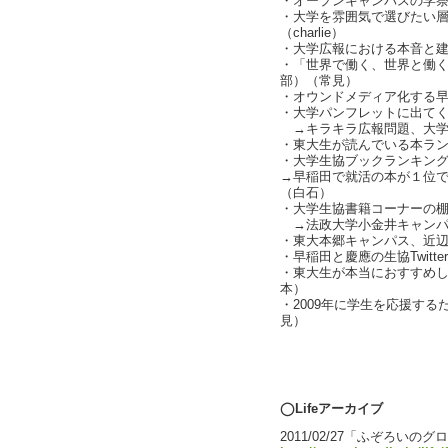
・オープンキャンパスの学祭化と
・大学を雰囲気で選びたい
（charlie）
・大学広報における本音と
・「世界で働く、世界と働く
部）（常見）
・オウンドメディア化する早
・大学パンフレットに出て
→キラキラ広報問題、大学を受
・東大生が読んでいる本ラ
・大学生協ブックランキング
→早稲田で就活の本が１位
（白石）
・大学生協書籍コーナーの棚（c
→法政大学小金井キャンパ
・東大本郷キャンパス、近
・早稲田と慶應の生協Twit
・東大生が本当におすすめ
本）
・2009年に学生を応援す
見）
text by L
◯Lifeアーカイブ
2011/02/27「ふぞろい