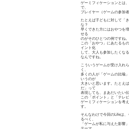
ゲーミフィケーションとは
で、
プレイヤー（ゲームの参加
たとえば子どもに対して「
な？
早くできた方にはおやつを
せる
のがそのひとつの例ですね
この「おやつ」にあたるも
イント化
して、大人も参加したくな
なんですね。
こういうゲームが受け入れ
く、
多くの人が「ゲームの比喩
いうのが
大きいと思います。たとえば
だ」って
表現しても、まあだいたい
この「ポイント」と「テレ
ゲーミフィケーションを考
す。
そんなわけで今回のLife
るべく、
「ゲームが私に与えた影響
テーマ