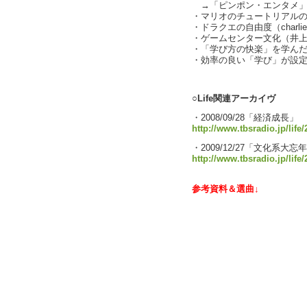
→「ピンポン・エンタメ」
・マリオのチュートリアル
・ドラクエの自由度（charli
・ゲームセンター文化（井
・「学び方の快楽」を学ん
・効率の良い「学び」が設
text by
○Life関連アーカイヴ
・2008/09/28「経済成長」
http://www.tbsradio.jp/life
・2009/12/27「文化系大忘年
http://www.tbsradio.jp/life
参考資料＆選曲↓