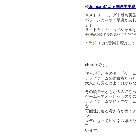
※
Ustreamによる動画生中
※ストリーミング中継も実
パソコンとネット環境があ
ます。
サイト右上の「スペシャル
著作権の関係で音楽は聴くことがで
※
ラジコ
では音楽も聴けます
＝＝＝＝＝
charlie
です。
僕らが子どもの頃、「ゲー
テレビゲームの消費者だっ
大人から見るとよく分から
その頃の子どもが大人にな
ゲームってどういうものな
テレビゲームやビデオゲー
な
可能性に迫る考え方が出て
ン
」。
今年になってビジネス系の
て
います。