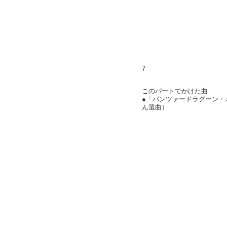
7
このパートでかけた曲
●「パンツァードラグーン・オルタ
ん選曲）