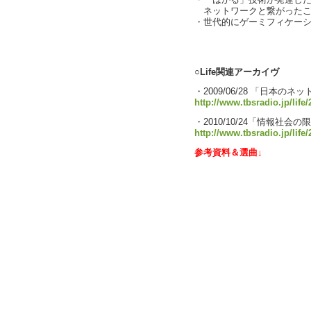
・「はかる」技術が発達し
ネットワークと繋がったこ
・世代的にゲーミフィケー
text by
○Life関連アーカイヴ
・2009/06/28 「日本の
http://www.tbsradio.jp/life
・2010/10/24「情報社
http://www.tbsradio.jp/life
参考資料＆選曲↓