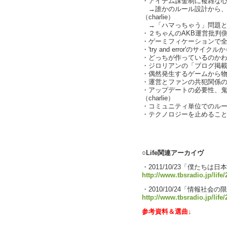
・アイテム課金制に複雑な
→誰かのルール設計から、
（charlie）
→「ハマっちゃう」問題とSNS
・２ちゃんのAKB運営批判
・ゲーミフィケーションで
・'try and error'の
・どっちが作っているのか
・ジロリアンの「ブログ掲載
・偶然発生するゲームから物語へ（
・運営とファンの共犯関係
・アップデートの必要性、
（charlie）
・コミュニティ単位でのルー
・テクノロジーを止めるこ
text by
○Life関連アーカイヴ
・2011/10/23「僕たち
http://www.tbsradio.jp/life/
・2010/10/24「情報社
http://www.tbsradio.jp/life
参考資料＆選曲↓