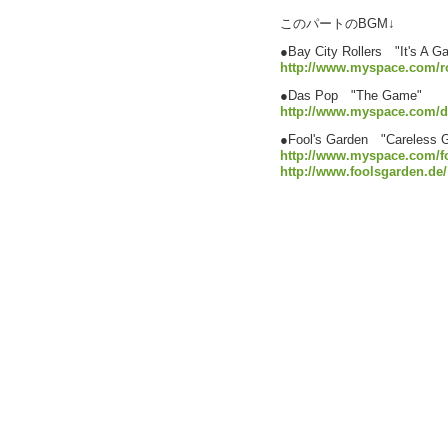
このパートのBGM↓
●Bay City Rollers "It's A G
http://www.myspace.com/ro
●Das Pop "The Game"
http://www.myspace.com/
●Fool's Garden "Careless 
http://www.myspace.com/
http://www.foolsgarden.de/