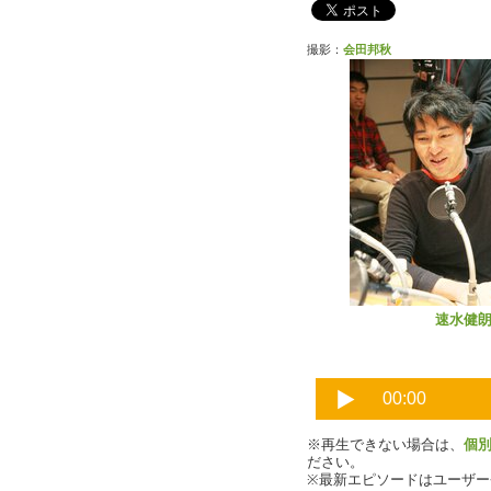
撮影：
会田邦秋
速水健
※再生できない場合は、
個
ださい。
※最新エピソードはユーザ