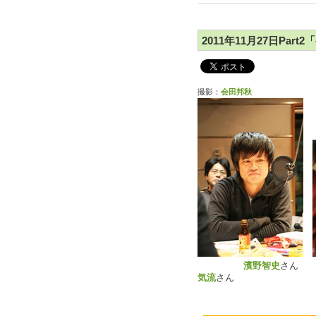
2011年11月27日Par
撮影：
会田邦秋
濱野智史
気流
さん