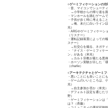
○ゲーミフィケーションの功
・昔、マイコンでシューテ
→小学校からの帰り道を面
・マンホールを踏むゲーム
・子供が歩く時に考えるこ
→俺、未だに白いライン以
光）
・ARGやゲーミフィケーシ
（リスナー）
・運転記録装置によっての
スナー）
→社交心を煽る、ネガティブ・
・「ナイス・ゲーミフィケ
ン」がある（米光）
→カルト宗教が最たる悪例
・ホーソン実験が示した「
（charlie）
○アーキテクチャとゲーミフ
・悪いことにも良いことに
・ゲームのいいところは、
光）
→自主参加か否か（米光
・デフォルト設定を通じた
野）
・ゲーミフィケーションは
は？（斉藤）
・コミュニティの選択可能