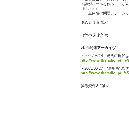
・誰がルールを作って、な
（charlie）
→主体性の問題、ソーシャ
没入感は
冷める（海猫沢）
text by
（from 東京外大）
○Life関連アーカイヴ
・2009/05/24「現代の現代
http://www.tbsradio.jp/life
・2009/09/27「"居場所"の
http://www.tbsradio.jp/life
参考資料＆選曲↓