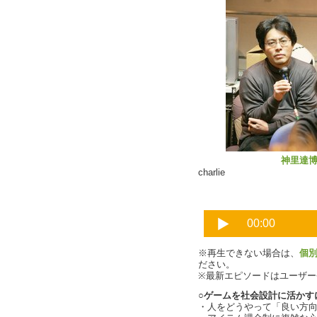
神里達
charlie
※再生できない場合は、
個
ださい。
※最新エピソードはユーザ
○ゲームを社会設計に活かす
・人をどうやって「良い方向に導