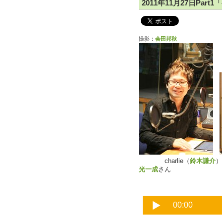
2011年11月27日Par
撮影：
会田邦秋
charlie（
鈴木謙介
光一成
さん