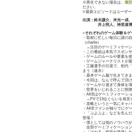
※再生できない場合は、
個
ださい。
※最新エピソードはユーザ
出演：鈴木謙介、米光一成
井上明人、神里達博、
○それぞれのゲーム体験＆ゲ
・取材に忙しい毎日に謎の
（charlie）
→注目のゲーミフィケーション
・この番組は本気でスポン
・ゲームのルールや要素を使って
・ゲームジャーナリストが
・工藤選手の引退で、初代
まう（速水）
・基本ゲーム脳で生きてき
・今回は、なんで呼んで頂
・ゲームやり過ぎて身体を
・世界をいじれることに恍
・AKBはゲーミフィケーシ
→PVで13位ぐらいを発見
・攻略というと一気にキャバクラ感
・AKBファンが独りでにゲ
・「ぷよぷよ」などを生ん
登場！
・僕としては他のノウハウ
全部ゲーミフィケーション