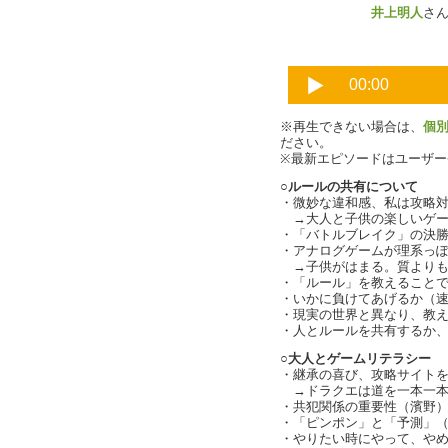
井上明人
※再生できない場合は、
個
ださい。
※最新エピソードはユーザ
○ルールの共有について
・微妙な違和感、私は攻略
→大人と子供の楽しいゲー
・「バトルブレイク」の決
・アナログゲームが理系っ
→子供がはまる。質よりも
・「ルール」を教えること
・いかに負けてあげるか（
・現実の世界と異なり、教
・人とルールを共有するか、一
○大人とゲームリテラシー
・継承の喜び、攻略サイト
→ドラクエは道を一本一本
・共犯関係の重要性（濱野
・「ピンポン」と「予測」（cha
・やりたい時にやって、や