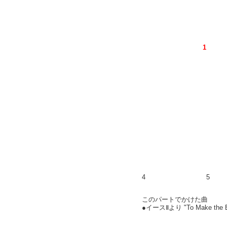
1
4
5
このパートでかけた曲
●イースⅡより "To Make th