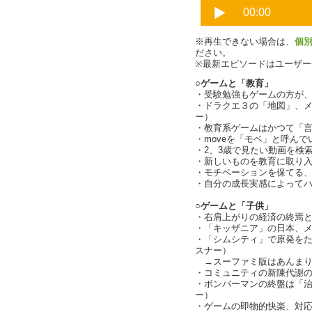
※再生できない場合は、
個
ださい。
※最新エピソードはユーザ
○ゲームと「教育」
・受験勉強もゲームの方が
・ドラクエ３の「地図」、
ー）
・教育系ゲームはかつて「
・moveを「モベ」と呼ん
・2、3歳で見たい動画を検
・新しいものを教育に取り入れる
・モチベーションを保てる
・自分の成長実感によって
○ゲームと「子供」
・右肩上がりの経済の終焉
・「キッザニア」の日本、
・「シムシティ」で原発を
スナー）
→スーファミ版はあんまり
・コミュニティの新陳代謝
・ボンバーマンの終盤は「
ー）
・ゲームの即物的快楽、対応力の