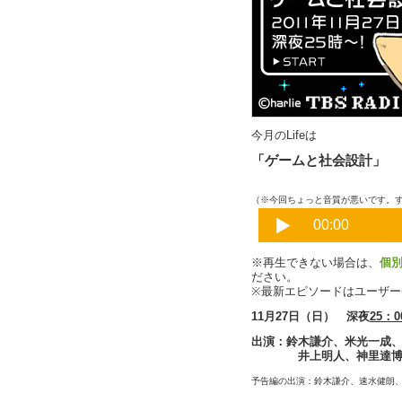
今月のLifeは
「ゲームと社会設計」
（※今回ちょっと音質が悪いです。
※再生できない場合は、
個
ださい。
※最新エピソードはユーザ
11月27日（日） 深夜
25：0
出演：鈴木謙介、米光一成
井上明人、神里達博、
予告編の出演：鈴木謙介、速水健朗