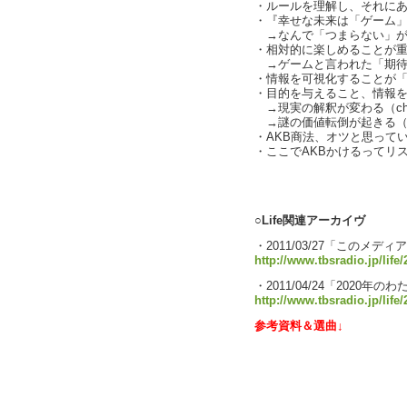
・ルールを理解し、それにあえて
・『幸せな未来は「ゲーム」が
→なんで「つまらない」が
・相対的に楽しめることが
→ゲームと言われた「期待値」
・情報を可視化することが
・目的を与えること、情報
→現実の解釈が変わる（char
→謎の価値転倒が起きる（
・AKB商法、オツと思ってい
・ここでAKBかけるってリス
text by
○Life関連アーカイヴ
・2011/03/27「このメデ
http://www.tbsradio.jp/life
・2011/04/24「2020年の
http://www.tbsradio.jp/life
参考資料＆選曲↓