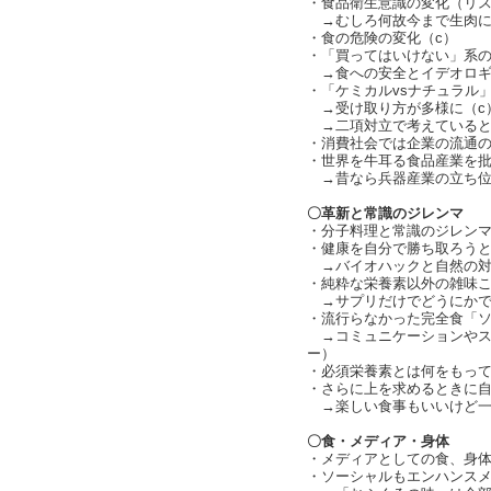
・食品衛生意識の変化（リ
→むしろ何故今まで生肉に無頓
・食の危険の変化（c）
・「買ってはいけない」系
→食への安全とイデオロギ
・「ケミカルvsナチュラル」
→受け取り方が多様に（c
→二項対立で考えていると
・消費社会では企業の流通の
・世界を牛耳る食品産業を
→昔なら兵器産業の立ち位
〇革新と常識のジレンマ
・分子料理と常識のジレン
・健康を自分で勝ち取ろう
→バイオハックと自然の対
・純粋な栄養素以外の雑味
→サプリだけでどうにかで
・流行らなかった完全食「
→コミュニケーションやス
ー）
・必須栄養素とは何をもって
・さらに上を求めるときに
→楽しい食事もいいけど一
〇食・メディア・身体
・メディアとしての食、身体
・ソーシャルもエンハンス