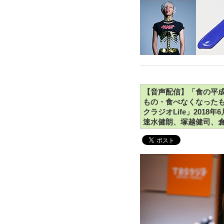
【音声配信】「食の平成
もの・食べなくなったもの
クラジオLife」201
速水健朗、塚越健司、