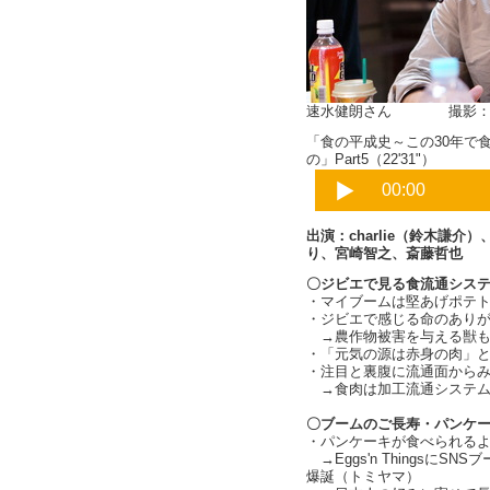
速水健朗さん 撮影：
「食の平成史～この30年で
の」Part5（22'31"）
出演：charlie（鈴木謙
り、宮崎智之、斎藤哲也
〇ジビエで見る食流通シス
・マイブームは堅あげポテト！
・ジビエで感じる命のありがた
→農作物被害を与える獣も
・「元気の源は赤身の肉」
・注目と裏腹に流通面から
→食肉は加工流通システムの整
〇ブームのご長寿・パンケ
・パンケーキが食べられる
→Eggs'n Thingsに
爆誕（トミヤマ）