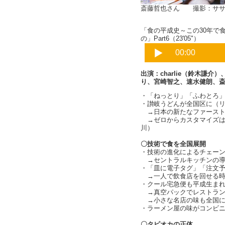
斎藤哲也さん 撮影：ササ
「食の平成史～この30年で
の」Part6（23'05"）
出演：charlie（鈴木謙
り、宮崎智之、速水健朗、
・「ねっとり」「ふわとろ
・讃岐うどんが全国区に（
→日本の新たなファーストフー
→ゼロからカスタマイズは
川）
〇技術で食を全国展開
・技術の進化によるチェー
→セントラルキッチンの導
・「皿に電子タグ」「注文予
→一人で飲食店を回せる時
・クール宅急便も平成生ま
→真空パックでレストラン
→小さな名店の味も全国に
・ラーメン屋の味がコンビ
〇タピオカの正体