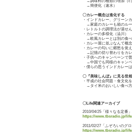
→調味料の種類の増加（c
→簡便化（速水）
〇カレー概念は進化する
・インドカレー、グリーン
→家庭のカレーも箱のルー
・レトルトの調理法が湯せ
・カレーの多様化（澁川）
→欧風カレーとは別の食べ
・カレー屋に並ぶなんて概
・カレーの匂いに郷愁を覚
→記憶の切り替わりをカレ
・子供へのキャンペーンで普
→中国でも同様のキャンペ
・僕らの思うインドカレーは
〇『美味しんぼ』に見る世
・平成の社会問題・食文化
→タイ米のおいしい食べ方
text b
〇Life関連アーカイブ
2010/04/25「様々なる定番」
https://www.tbsradio.jp/lif
2011/02/27「ふぞろいの
https://www.tbsradio.jp/lif