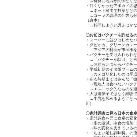
→食材に地方が関係なくな
・甘くなかったアボカドの
→ネット経由で野菜などの
→ゴーヤの調理の仕方も分
（倉本）
→料理しようと思えばかな
〇お前はパクチーを許せる
・スーパーに並びはじめた
・タピオカ、グリーンカレー、パ
アジアの料理が市民権を得
・パクチーを受け入れられ
→「パクチーが駄目」と言
→お前らいつからパクチー
・平成初期のイタ飯ブーム
→カテゴリ化したのは平成
・ある時期まではみんな「
→現地人は食べないパクチ
→エスニック的なものを過
・人は遺伝子ではなく経験
→牛乳を飲めるようになっ
川）
〇家計調査に見る日本の食
・家計調査を元に食卓の変化
→米の激減、中食の増加（
→味の変化を支えているの
・「ちょい足し調味料」の