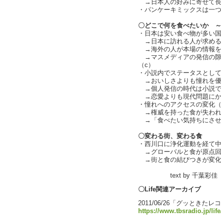
→日本人の好みに寄せて長
・パンケーキミックスは一つ
〇どこで何を食べたいか 
・日本は安い食べ物が多い
→日本に訪れる人が求める
→海外の人が本場の情報を
→マスメディアの発信の隙
（c）
・小説内でステータスとし
→おいしさよりも憧れを優
→個人発信の時代は小説で
→恋愛よりも現代問題にか
・憧れへのアクセスの変化（
→権威を持った食が失われ
→「食べたい気持ちにさせ
〇変わる街、変わる食
・西川口に浄化運動を経て
→グローバルと食が原点回
→街と食の結びつきが変化
text by 千葉彩佳
〇Life関連アーカイブ
2011/06/26「グッときた
https://www.tbsradio.jp/lif