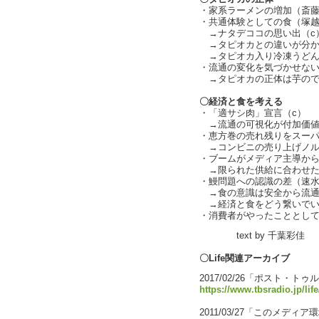
・家系ラーメンの増加（斎
・共通体験としての食（塚
→ナタデココの思い出（c
→タピオカとの違いが分からな
→タピオカ入り冷凍うどん
・流通の変化を気づかせない
→タピオカの正体は芋ので
〇経済と食を考える
・「適サシ肉」宣言（c）
→流通の可視化が付加価値
・恵方巻の売れ残りをスー
→コンビニの売り上げノル
・ブームがメディア主導から
→限られた供給に合わせた
・鰻問題への認識の差（速
→食の意識は安全から流通
→経済と食をどう繋いでい
・消費者がやったこととし
text by 千葉彩佳
〇Life関連アーカイブ
2017/02/26「ポスト・ト
https://www.tbsradio.jp/lif
2011/03/27「このメディ