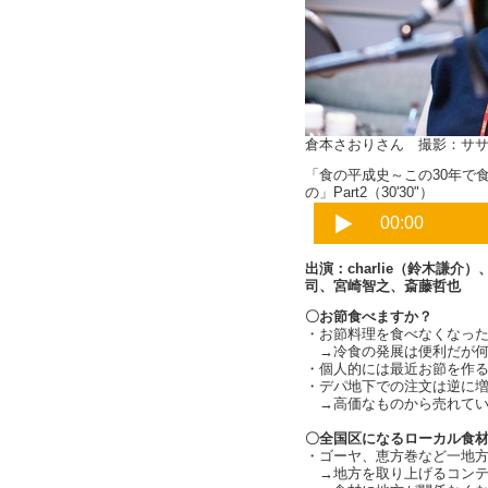
倉本さおりさん 撮影：サ
「食の平成史～この30年で
の」Part2（30'30"）
出演：charlie（鈴木謙
司、宮崎智之、斎藤哲也
〇お節食べますか？
・お節料理を食べなくなっ
→冷食の発展は便利だが何
・個人的には最近お節を作るよう
・デパ地下での注文は逆に
→高価なものから売れてい
〇全国区になるローカル食
・ゴーヤ、恵方巻など一地
→地方を取り上げるコンテ