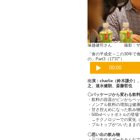
塚越健司さん 撮影：サ
「食の平成史～この30年で
の」Part3（17'37"）
出演：charlie（鈴木謙
之、速水健朗、斎藤哲也
〇パッケージから変わる飲
・飲料の容器がビンからペ
・ノンアル飲料の増加は健
・甘さ控えめになった飲み
・500㎖ペットボトルの登
→テクノロジーでの変化（
・プルトップがついたままの缶の
〇思い出の飲み物
・三ツ矢サイダーをみんな