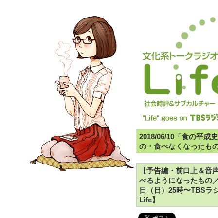
2018/06/10「食の
の・食べなくなったもの
【予告編・前口上＆音声
べるようになったもの／食
日（日）25時〜TBS
Life】