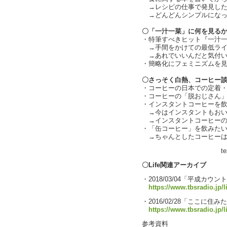
→レシピの仕事で発見した
→どんどんシンプルになっ
〇「一汁一菜」に何を見る
・特筆すべきヒット『一汁
→手間をかけての最低ライ
→あれでいいんだと気付い
・簡略化にフェミニズムを
〇さっそく白熱、コーヒー
・コーヒーの日本での定着
・コーヒーの「脱おじさん
・インスタントコーヒーを
→今はインスタントもおい
→インスタントコーヒーの
・「缶コーヒー」を飲みた
→ちゃんとしたコーヒーは
text by 
〇Life関連アーカイブ
・2018/03/04「平成カ
https://www.tbsradio.jp/
・2016/02/28「ここに
https://www.tbsradio.jp/l
参考資料