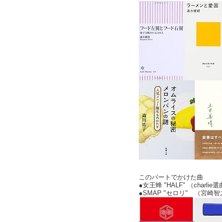
このパートでかけた曲
●女王蜂 "HALF" （charlie
●SMAP "セロリ" （宮崎