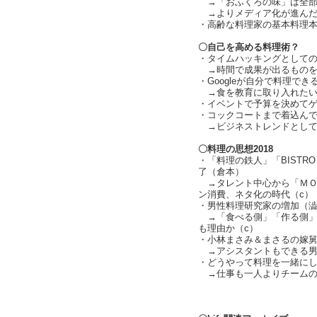
→「おふくろの味」は全部
→よりメディア化が進んだ
・高齢な料理家の基本料理
〇自己を高める料理術？
・タイムハッキングとしての
→時間で成果が出るものを
・Googleが自分で料理で
→食を教育に取り入れたい
・イベントで予算を決めて
・コックコートまで着込んで
→ビジネストレンドとして
〇料理の思想2018
・「料理の鉄人」「BISTR
了（倉本）
→タレント中心から「ＭＯ
ン消費、ネタ化の時代（c）
・男性料理研究家の増加（
→「食べる側」「作る側」
も理由か（c）
・小林まさみ＆まさるの嫁
→アシスタントもできる男
・どうやって料理を一緒に
→仕事も一人よりチームの
text b