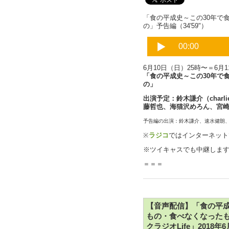
「食の平成史～この30年で
の」予告編（34'59"）
6月10日（日）25時〜＝6月
「食の平成史～この30年で
の」
出演予定：鈴木謙介（char
藤哲也、海猫沢めろん、宮
予告編の出演：鈴木謙介、速水健朗
※
ラジコ
ではインターネット
※ツイキャスでも中継しま
＝＝＝
【音声配信】「食の平成
もの・食べなくなったもの
クラジオLife」201