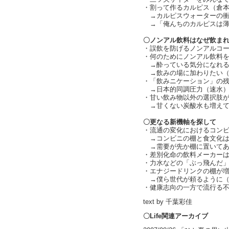
・割って作るカルピス（倉
→カルピスウォーターの衝
→「俺んちのカルピスは薄かっ
〇ノンアル飲料はなぜ飲ま
・誤飲を防げるノンアルコ
・何のためにノンアル飲料
→酔っている気分になれる
→飲みの場に加わりたい（
・「飲みニケーション」の残
→日本的同調圧力（速水
・甘い飲み物以外の選択肢
→甘くない炭酸水も増えて
〇更なる新機軸を探して
・流通の変化におけるコンビ
→コンビニの棚と食文化は
→需要が先か棚に置いてあ
・差別化命の飲料メーカーは
・力水などの「ぶっ飛んだ
・エナジードリンクの棚が増
→僕ら世代が頼るように（
・健康志向の一方で流行る不
text by 千葉彩佳
〇Life関連アーカイブ