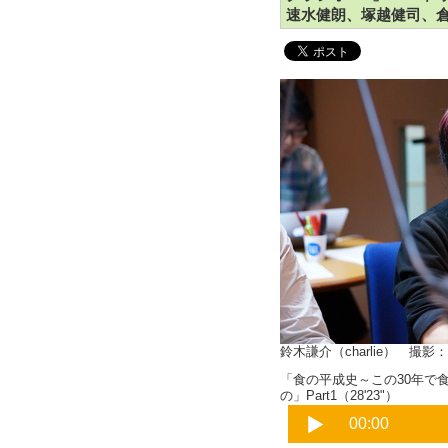
速水健朗、塚越健司、
鈴木謙介（charlie） 撮
「食の平成史～この30年で
の」Part1（28'23"）