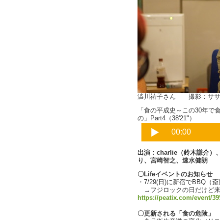
澁川祐子さん 撮影：ササ
「食の平成史～この30年で
の」Part4（38'21"）
出演：charlie（鈴木謙
り、宮崎智之、速水健朗
〇Lifeイベントのお知らせ
・7/29(日)に新宿でBBQ（
→フジロックの日だけど来
https://peatix.com/event/3
〇更新される「食の危険」