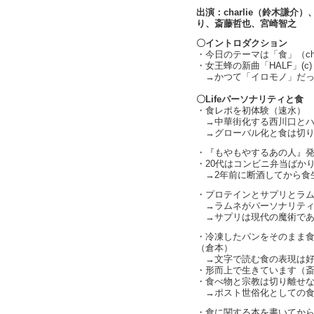
出演：charlie（鈴木謙
り、斎藤哲也、宮崎智之
〇イントロダクション
・今日のテーマは「食」（char
・女王蜂の新曲「HALF」(c)
→かつて「イロモノ」だっ
〇Lifeパーソナリティと食
・食レポを初体験（速水）
→中華街化する西川口とハ
→グローバル化と食は切り
・『もやもやするあの人』
・20代はコンビニ弁当ばか
→2年前に断酒してから食
・プロテインとサプリとラ
→ラムネがパーソナリティ
→サプリは現代の魔術であ
・冷凍したパンをそのまま
（倉本）
→文字で読む食の表現は好
・形而上で生きています（
・食べ物と宗教は切り離せ
→ポスト世俗化としての食
・食に関する本を書いてか