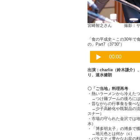
宮崎智之さん 撮影：サ
「食の平成史～この30年で
の」Part7（37'30"）
出演：charlie（鈴木謙
り、速水健朗
〇「ご当地」料理再考
・熱いラーメンから冷えた
→つけ麺ブームの後ろには
・昔ながらの行事食を食べ
→少子高齢化や既製品の流
スナー）
・市場の守られた金沢では
水）
・「博多明太子」の博多で獲れな
→地元色とは何か（c）
・バラエティ豊かなお盆の