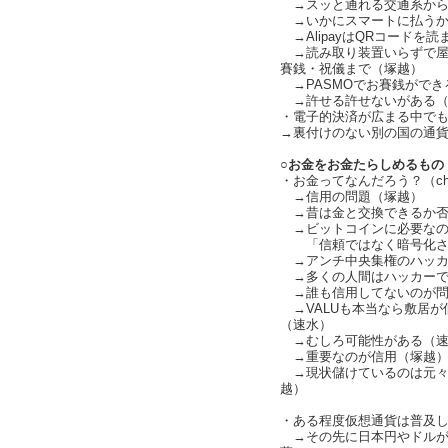
→スッと通れる交通系から普及
→いかにスマートに払うか
→AlipayはQRコードを
→読み取り装置いらずで屋
賽銭・祝儀まで（塚越）
→PASMOでお賽銭ができ
→許せる許せないがある（cha
・電子的決済が広まる中でもビ
→裏付けのない別の国の通貨の
○お金をお金たらしめるもの
・お金ってなんだろう？（char
→信用の問題（塚越）
→昔は金と交換できるか否
→ビットコインに必要なの
「信頼ではなく暗号化され
→アンチ中央集権のハッカ
→多くの人間はハッカーで
→誰も信用してないのが問
→VALUも本当なら敷居が
（速水）
→むしろ可能性がある（速
→重要なのが信用（塚越
→現状儲けているのは元々
越）
・ある程度仮想通貨は普及
→その先に日本円やドルが