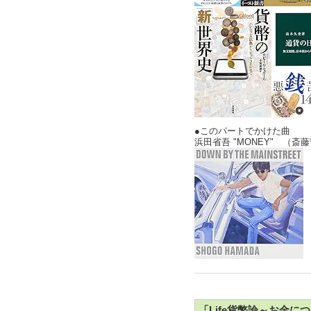
●このパートでかけた曲
浜田省吾 "MONEY" （斎
「Life貨幣論～お金