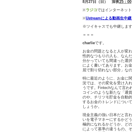
8月27日（日） 深夜
25：00
※
ラジコ
ではインターネット
※
Ustreamによる動画生中
※ツイキャスでも中継しま
＝＝＝
charlie
です。
お金の問題となると人が変
性的なつもりの人も、なん
分かっていても間違った選
によく書いてあります。お
屈で割り切れない部分」な
特に最近のように、お金に
況では、その変化を受け入
うです。Fintechなんて
コインのような新たな「通
のや、チリツモ貯金を自動
するお金のトレンドについ
しょうか。
現金主義の強い日本だと言
いを電子マネーにするかど
極的になれるかどうか、ど
によって基準の違うもの。