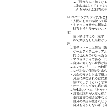
→「現金なんて無くなる」とい
→Suicaはよくてもクレ
→ATMがあれば財布の中
○Lifeパーソナリティたちと
・人間のお金の感覚って曖昧（c
・キャッシュ社会に抵抗あ
→財布を持ち歩かないこと
水）
→使う額は増える（速水
・株で大損をした経験から
沢）
→電子マネーには興味（海
→ゲームアイテムをリアル
→同じ仕組みの部分もある（ch
・マジョリティである「わから
→自分の知らない世界が勝
→エンデの『モモ』の時間
→なぜお金の価値だけ永久
・お金の怖さとお金で破た
→お金に象徴される欲に素直に
→溺れてしまうという想像
・オープニングから席に着
→VALUなどへの「わから
・肩書の説明が大変な楠さん（c
→仮想通貨の紹介記事など
→自分の卒論が覆されビッ
・自分も分からない派（宮