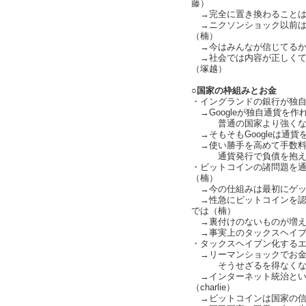
藤）
→完全に置き換わることは
→ニクソンショック以前は
（楠）
→今はみんなが信じてるから流
→社会では内容が正しくて
（塚越）
○国家の枠組みとお金
・イングランドの銀行が独
→Googleが独自通貨を作
普通の国家より強くなっ
→そもそもGoogleは通
→使い勝手を高めて手数料
通貨発行で負債を抱える
・ビットコインの諸問題を
（楠）
→今の仕組みは最初にゲッ
→性急にビットコインを認
では（楠）
→裏付けのないものが増えたこ
→事実上のタックスヘイブ
・タックスヘイブン化するエスト
→リーマンショックでお金
そうせざるを得なくなる（c
→インターネット統治とい
（charlie）
→ビットコインは国家の信