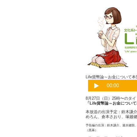
Life貨幣論～お金について本
8月27日（日）25時〜のタ
「Life貨幣論～お金につい
本放送の出演予定：鈴木謙介（
めろん、倉本さおり、塚越
予告編の出演：鈴木謙介、速水健朗
（黒幕）