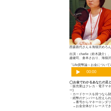
西森路代さん＆海猫沢めろ
出演：charlie（鈴木謙
越健司、倉本さおり、海猫
「Life貨幣論～お金について本
◯お金でわかるあなたの足
・販売業はクレカ・電子マネ
ー)
・カードケースを持つなら財
・紙幣のナンバーも控えられる
→番号からマネーロンダリングの
→お金全体がトレースできる