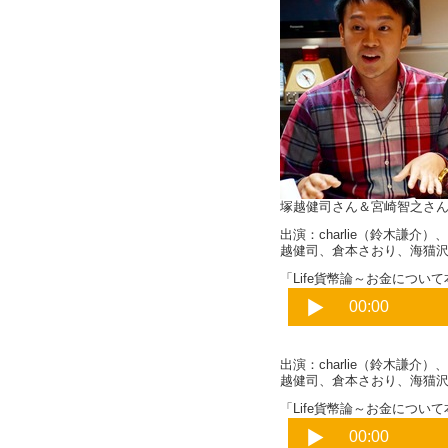
塚越健司さん＆宮崎智之さ
出演：charlie（鈴木謙
越健司、倉本さおり、海猫
「Life貨幣論～お金について本
出演：charlie（鈴木謙
越健司、倉本さおり、海猫
「Life貨幣論～お金について本