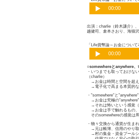
出演：charlie（鈴木謙
越健司、倉本さおり、海猫
「Life貨幣論～お金について本
○somewhereとanywh
・いつまでも取っておけな
（charlie）
→お金は時間と空間を超える（c
→電子化で高まる本質的な反感
・"somewhere"と"anywh
→お金は究極の"anywhere"で"a
→それは怖いという感覚（cha
→お金は手で触れるもの
そのsomewhereの感覚は馬
・物々交換から通貨が生ま
→元は帳簿、信用のやり取
→村の集金・資金プールシステ
→信用ではなく安心の取引（ch