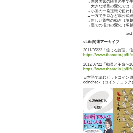
→国民国家の限界の中で生
大きな潮目の変化では（
→小国の一発逆転で使われそう
→一方でテロなど非公式経済の
→新しい貨幣の動き（塚越
→裏での権力の変化（塚越
text by 
○Life関連アーカイブ
2011/05/22「信じる論理
https://www.tbsradio.jp/lif
2012/07/22「動員と革命
https://www.tbsradio.jp/lif
日本語で読むビットコイン原論文 [by
coincheck（コインチェッ