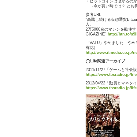
・ビットコインは儲かるのか(
→今が買い時では？ とお得な特
参考URL
"高騰し続ける仮想通貨Bit
入、
2万5000台のマシンを酷使
GIGAZINE"
http://htn.to/s
「VALU」やめました やめる
有花）
http://www.itmedia.co.jp/n
◯Life関連アーカイブ
2011/11/27「ゲームと社会
https://www.tbsradio.jp/lif
2012/04/22「動員とマネタ
https://www.tbsradio.jp/lif