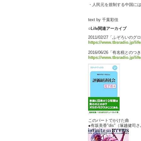
・人民元を規制する中国に
text by 千葉彩佳
○Life関連アーカイブ
2011/02/27「ふぞろいの
https://www.tbsradio.jp/lif
2016/06/26「有名税との
https://www.tbsradio.jp/lif
このパートでかけた曲
●有坂美香"dis"（塚越健司