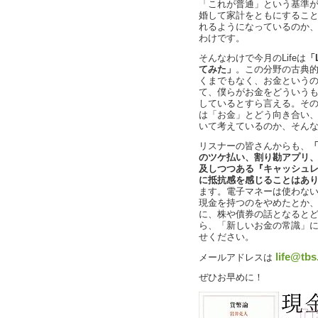
「これが普通」という基準
婚して家計をともにするこ
れるようになっているのか
わけです。
そんなわけで今月のLifeは
「
てみた」
。この分野の古典
くまでもなく、お金という
て、僕らがお金をどういう
しているとすら言える。そ
は「お金」とどう向き合い
いて考えているのか、そん
リスナーの皆さんからも、
のツケ払い、割り勘アプリ、仮
及しつつある『キャッシュ
に抵抗感を感じることはあ
ます。電子マネーは使わな
現金を持つのをやめたとか
に、株や債券の話となると
ら、「新しいお金の常識」
せください。
life@tbs
メールアドレスは
ぜひお早めに！