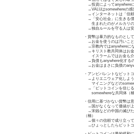
→投資によってanywhere
→VALUはsomewhere
→インターネットは「信頼社会
→「安心社会」に生きる僕
生まれたのがメルカリの仕組み
→独自ルールを守る人は安心（c
・貨幣は暴力的なものとし
→お金を使うのは汚いこと
→宗教内ではanywhereになる
→キリスト教共同体はお金
イスラームではお金も介する共
→負債もanywhere化す
→お金はまさに負債のanyw
・アンビバレントなビット
→よりエニウェア化しよう
マイニングなどのsomew
→「ビットコインを信じる
somewhereな共同体（
・信用に基づかない貨幣は
→国がなくなって価値が上
→宋銭などの中国の滅びた
（楠）
→個々の信頼で成り立って
→ひょっとしたらビットコ
・ビットコインは量的緩和