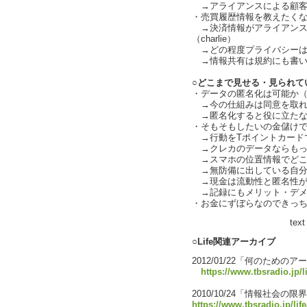
→アライアンスによる顧客囲い
・売買履歴情報を教えたく
→決済情報がアライアンス
（charlie）
→どの程度プライバシーは侵害
→情報共有は規約にも書い
○どこまで見せる・見られて
・データの匿名化は可能か（cha
→今の仕組みは同意を取れ
→匿名化すると役に立たなくな
・そもそもしたいの金儲け
→行動をTポイントカードで
→クレカのデータならもっ
→スマホの位置情報でどこ
→無防備に出している自分の情
→現金は流動性と匿名性が高い
→記録にもメリット・デメリッ
・お金にずぼらなのできっ
text by L
○Life関連アーカイブ
2012/01/22「何のための
https://www.tbsradio.jp/l
2010/10/24「情報社会
https://www.tbsradio.jp/lif