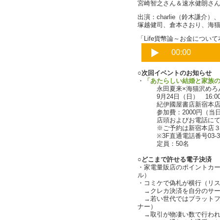
宮崎智之さん＆速水健朗さ
出演：charlie（鈴木謙
塚越健司、倉本さおり、海
「Life貨幣論～お金について本
○次回イベントのお知らせ
・
「あたらしい結婚と家族
永田夏来×海猫沢めろん
9月24日（日） 16:00～
紀伊國屋書店新宿本店8
参加費：2000円（当日
店頭およびお電話にてご
※ご予約は新宿本店３F
※3F直通電話番号03-335
定員：50名
○どこまで許せる電子決済
・家電量販店のポイントカ
ル）
・コミケで偽札が横行（リ
→クレカ決済を自分のサー
→若い世代ではプラットフ
ナー）
→取引が物凄い数で行われる場