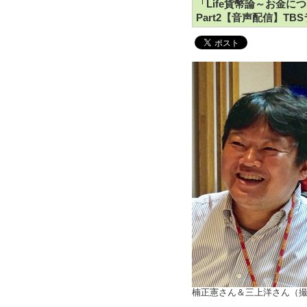
「Life貨幣論～お金
Part2【音声配信】TB
楠正憲さん＆三上洋さん（