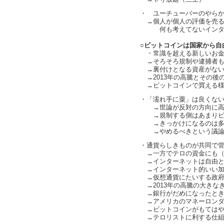
・ ユーチューバーのやらかし（
→個人が個人の評価を売る
何も考えてないインターネッ
○ビットコインは国家から自
・常識を超える新しいお金の仕
→そろそろ規制や逮捕者もあり
→裏付けとなる資産がない
→2013年の高騰とその後
→ビットコインで買える様
・「濡れ手に粟」は良くないみた
→世論が反対の方向に高
→規制する側はあまりビッ
→きっかけになるのは多
→やめるべきという議論
・通貨らしきものが共同で管理
→一方でテロの資金にも（cha
→インターネットは自由と言い
→インターネット的いい加減さ
→仮想通貨にたいする政府
→2013年の高騰の大きな
→銀行がだめになったとき
→アメリカのマネーロンダ
→ビットコインがもてはや
→テロリストに利する仕組みで