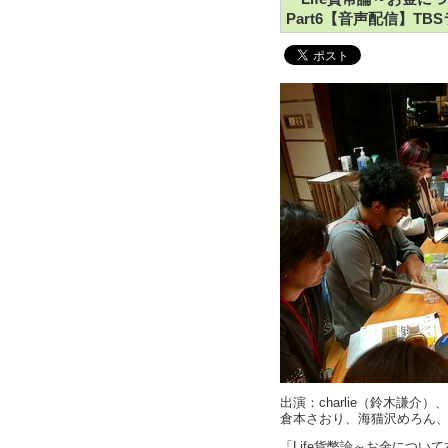
Part6【音声配信】TB
出演：charlie（鈴木謙
倉本さおり、海猫沢めろん
「Life貨幣論～お金について本