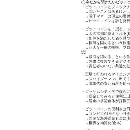
◯今だから聞きたいビット
・ビットコインとブロックチェー
→聞いたことはあるけど.....
→電子マネーは現金の裏付け
→ビットコインは誰も発行し
・ビットコインを「掘る」っ
→金の採掘に例えられる(楠
→条件を満たした値を見つけ
→帳簿を固めるという技術的
→巨大な一冊の帳簿、ブロ
沢)
→取引を認める、という作業
→無限に複製できるデジタル
→責任者のいない共通の仕組み
・工場で行われるマイニング(
→スパイダーマンに出てくる
→電気代の安い石炭を使って
・ゴッサムシティ的で僕らにはあ
→送金してみると便利(三上
→送金の承認自体が採掘(三
・ビットコインの便利さは日
→コンビニATMのない社会
→面倒な海外送金も楽に(楠
→世界を均質化(倉本)