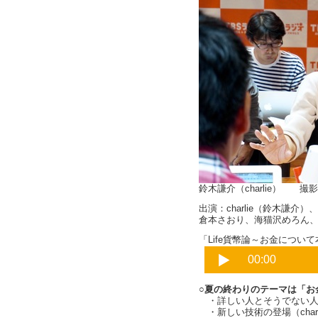
鈴木謙介（charlie） 
出演：charlie（鈴木謙
倉本さおり、海猫沢めろん
「Life貨幣論～お金について本
○夏の終わりのテーマは「お
・詳しい人とそうでない人の差
・新しい技術の登場（charl