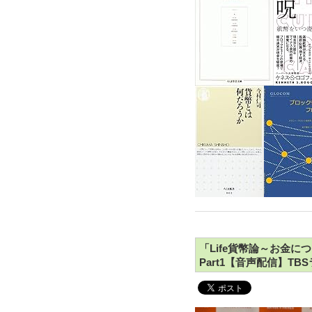
「Life貨幣論～お金
Part1【音声配信】TB