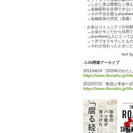
→しかし実は際限なく増え
→金融緩和を信用できない
→その不信を最もanywhe
→金融政策の否定（斎藤
・お金はコミュニティの信頼の
→お金がモノだから信用で
→anywhereな人にとっ
→一方でキラキラしたもの
→それが交わったときにど
text by 
○Life関連アーカイブ
2011/04/24「2020年のわた
https://www.tbsradio.jp/li
2012/07/22「動員と革命
https://www.tbsradio.jp/lif