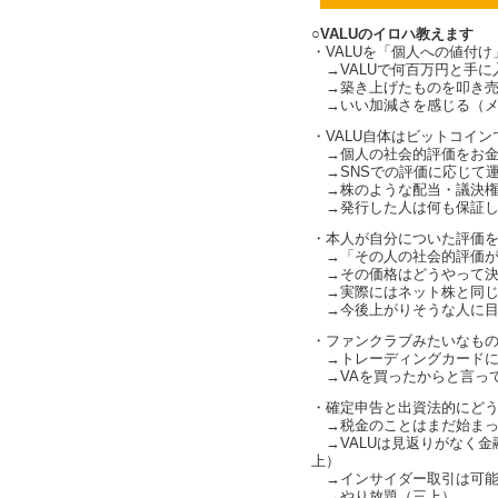
○VALUのイロハ教えます
・VALUを「個人への値付
→VALUで何百万円と手に
→築き上げたものを叩き売
→いい加減さを感じる（メ
・VALU自体はビットコイ
→個人の社会的評価をお金
→SNSでの評価に応じて運
→株のような配当・議決権
→発行した人は何も保証し
・本人が自分についた評価
→「その人の社会的評価が
→その価格はどうやって決
→実際にはネット株と同じ
→今後上がりそうな人に目をつ
・ファンクラブみたいなも
→トレーディングカードに
→VAを買ったからと言っ
・確定申告と出資法的にど
→税金のことはまだ始まっ
→VALUは見返りがなく金
上）
→インサイダー取引は可能
→やり放題（三上）