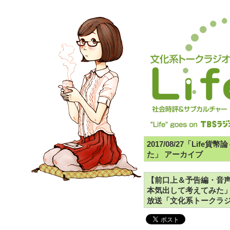
2017/08/27「Li
た」 アーカイブ
【前口上＆予告編・音声
本気出して考えてみた」8
放送「文化系トークラジオ