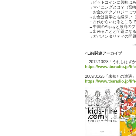
→ビットコインに興味はあ
→マイニングとは？（宮崎
・お金のテクノロジーについて
→お金は哲学とも縁深い（
・古代からいたるところで
→中国のAlipayと政府の
→出来ることと問題になる
→ガバメンタリティの問題
text by Li
○Life関連アーカイブ
2012/10/28「うれしは
https://www.tbsradio.jp/lif
2009/01/25「未知との遭遇」
https://www.tbsradio.jp/lif