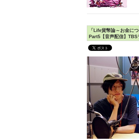
「Life貨幣論～お金
Part5【音声配信】TB