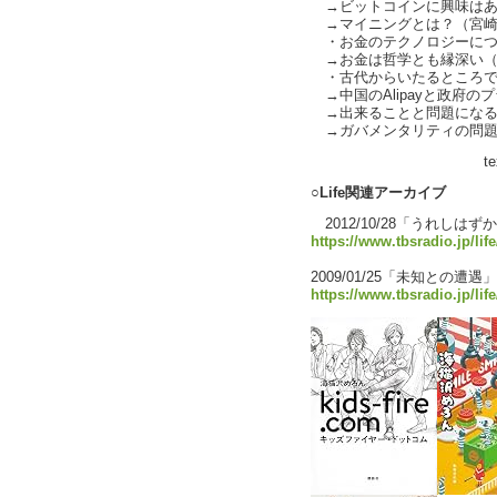
→ビットコインに興味はあ
→マイニングとは？（宮崎
・お金のテクノロジーについて
→お金は哲学とも縁深い（
・古代からいたるところで
→中国のAlipayと政府の
→出来ることと問題になる
→ガバメンタリティの問題
text by Li
○Life関連アーカイブ
2012/10/28「うれしは
https://www.tbsradio.jp/lif
2009/01/25「未知との遭遇」
https://www.tbsradio.jp/lif