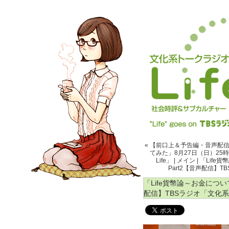
« 【前口上＆予告編・音声配信
てみた」8月27日（日）25
Life」
|
メイン
|
「Life
Part2【音声配信】T
「Life貨幣論～お金につ
配信】TBSラジオ「文化系