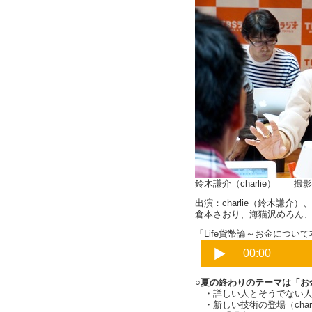
鈴木謙介（charlie） 
出演：charlie（鈴木謙
倉本さおり、海猫沢めろん
「Life貨幣論～お金について本
○夏の終わりのテーマは「お
・詳しい人とそうでない人の差
・新しい技術の登場（charl