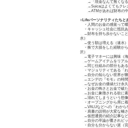
→「現金なんて無くなる」とい
→Suicaはよくてもクレ
→ATMがあれば財布の中
○Lifeパーソナリティたちと
・人間のお金の感覚って曖昧（c
・キャッシュ社会に抵抗あ
→財布を持ち歩かないこと
水）
→使う額は増える（速水
・株で大損をした経験から
沢）
→電子マネーには興味（海
→ゲームアイテムをリアル
→同じ仕組みの部分もある（ch
・マジョリティである「わから
→自分の知らない世界が勝
→エンデの『モモ』の時間
→なぜお金の価値だけ永久
・お金の怖さとお金で破た
→お金に象徴される欲に素直に
→溺れてしまうという想像
・オープニングから席に着
→VALUなどへの「わから
・肩書の説明が大変な楠さん（c
→仮想通貨の紹介記事など
→自分の卒論が覆されビッ
・自分も分からない派（宮