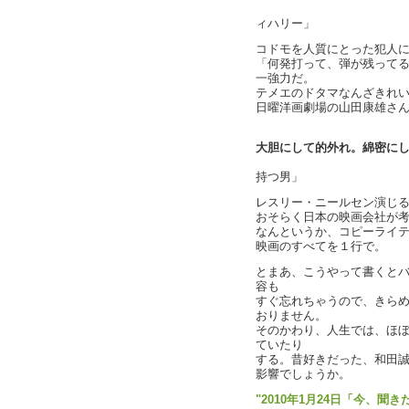
映画
ィハリー」
コドモを人質にとった犯人
「何発打って、弾が残って
一強力だ。
テメエのドタマなんざきれ
日曜洋画劇場の山田康雄さ
大胆にして的外れ。綿密に
映画
持つ男」
レスリー・ニールセン演じ
おそらく日本の映画会社が
なんというか、コピーライ
映画のすべてを１行で。
とまあ、こうやって書くと
容も
すぐ忘れちゃうので、きら
おりません。
そのかわり、人生では、ほ
ていたり
する。昔好きだった、和田
影響でしょうか。
"2010年1月24日「今、