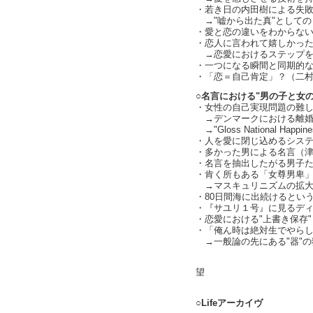
・若き日の内田樹による失
→"嘘から出た真"としての
・愛と恋の違いをわからな
・恋人に言われて嬉しかった言葉
→恋愛におけるステップを
・一つになる瞬間と同期的
・「恋＝自己肯定」？（二
○名言における"男の子と女の
・女性の自己実現問題の難
→デンマークにおける離婚
→"Gloss National H
・人を愛に閉じ込めるシステム
・多かった男による名言（
・名言を抽出したがる男子たち（
・肯く所もある「女尊男卑
→マスキュリニズムの拡大とそ
・80日間海に出続けるとい
・『サユリ１号』に見るディスコ
・恋愛における"上書き保存"
・「俺ん時は絶対生でやらしてく
→一般論の先にある"器"の狭さ
text by
望
○Lifeアーカイヴ