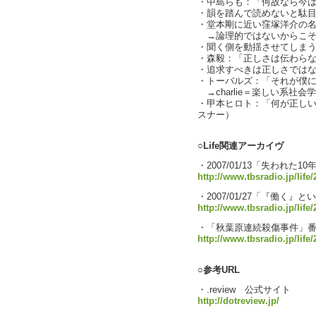
・中島らも：「何故なら今は、
・韻を踏んで読めないと駄目な英
・堂本剛に近い窪塚洋介の
→論理的ではないからこそ"良い
・聞く側を動揺させてしまう「名
・森毅：「正しさは伝わら
・追求すべきは正しさではなくて
・トーバルズ：「それが僕には
→charlie＝楽しい系社会
・甲本ヒロト：「何が正し
スナー）
○Life関連アーカイヴ
・2007/01/13「失われた10年～
http://www.tbsradio.jp/life
・2007/01/27「『働く』
http://www.tbsradio.jp/life
・「秋葉原連続殺傷事件」
http://www.tbsradio.jp/life
○参考URL
・.review 公式サイト
http://dotreview.jp/