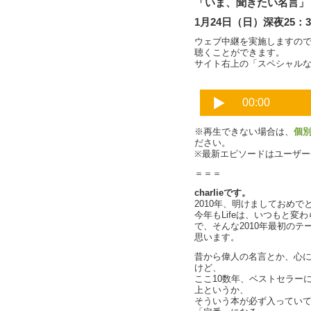
「いま、聞きたい名言」
1月24日（日）深夜25：3
ウェブ中継を実施しますの
聴くことができます。
サイト右上の「スペシャル
※再生できない場合は、
個
ださい。
※最新エピソードはユーザ
＝＝＝
charlieです。
2010年、明けましておめで
今年もLifeは、いつもと
で、そんな2010年最初の
思います。
昔から偉人の名言とか、心
けど、
ここ10数年、ベストセラー
上というか、
そういう本が必ず入ってい