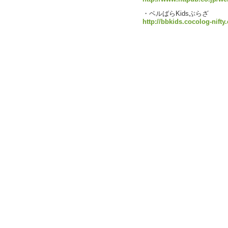
・ベルばらKidsぷらざ
http://bbkids.cocolog-nift