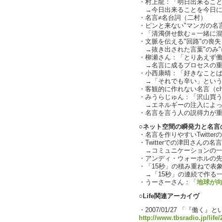
・村上龍：「明日出来るこ
→今日出来ることを今日に
・名言≠名台詞（二村）
・ピンと来ない"マンガの名
・「清濁併せ飲む＝一緒に
・文脈を伝える"回路"の喪失（c
→抜き出された言葉"のみ"
・柳瀬さん：「とりあえず
→名言に成るプロセスの重要性
・小西康晴：「好きなこと
→「それでも辛い」という
・客観的に作れない名言（char
・みうらじゅん：「沢山買
→エネルギーの注入によっ
・名言を言う人の説得力が
○ネット空間の瞬発力と名言
・名言を作りやすいTwitte
・Twitterでの津田さんの
→コミュニケーションの一
・アンディ・ウォーホルの
・「15秒」の積み重ねで表
→「15秒」の連続で作る一生の
・うーさーさん：「
地球が
○Life関連アーカイヴ
・2007/01/27 「『働く』
http://www.tbsradio.jp/life