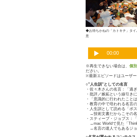
◆お待ちかねの「カトキチ」タイ
意
※再生できない場合は、
個
ださい。
※最新エピソードはユーザ
○"人生訓"としての名言
・佐々木さんの名言：「過
・批評／嫉妬という線引き
・「意識的に行われたこと
・教育の中で培われる名言のパタ
・人生訓として読める「ポ
→技術文書だからこその名
・スティーブ・ジョブス：「Stay 
→mac Worldで見た「Think D
→名言の達人でもあるジョ