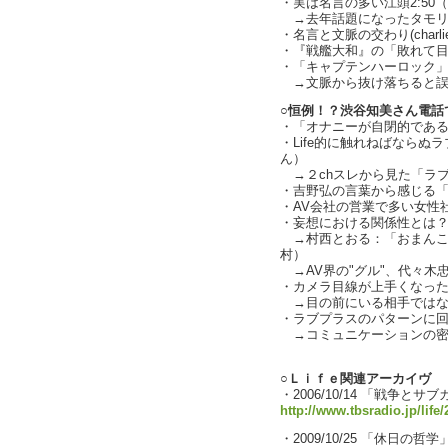
・実は名言の多い江頭2:50
→去年話題になったタモリ
・名言と文脈の交わり(charlie
・『戦艦大和』の「敗れて
・「キャプテンハーロック」
→文脈から抜け落ちると誤解さ
○恒例！？渋谷知美さん電話
・「オナニーが自閉的であ
・Life的に触れねばなら
ん）
→２chスレから見た「ラ
・吉野弘の言葉から感じる「
・AV会社の営業で多い女性
・妄想における関係性とは？（c
→村西とおる：「おまんこ
村）
→AV界の"グル"、代々木
・カメラ目線が上手くなっ
→目の前にいる相手ではな
・ラブプラスのパターンに回収さ
→コミュニケーションの密
○Ｌｉｆｅ関連アーカイヴ
・2006/10/14 「戦争とサ
http://www.tbsradio.jp/life
・2009/10/25 「休日の哲学