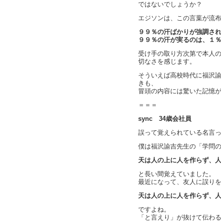
ではないでしょうか？
エジソンは、この言葉が流
９９％の汗ばかりが強調されてい
９９％の汗が実るのは、１
受け手の取り方次第で本人
切なさを感じます。
そういえば高校時代に福沢
きも、
冒頭の内容には驚いた記憶
＝＝＝
sync 34歳会社員
誤って覚えられている名言
僕は福沢諭吉先生の「学問
天は人の上に人を作らず、
と長い間覚えていました。
最近になって、友人に誤り
天は人の上に人を作らず、
ですよね。
「と言えり」が抜けて伝わ