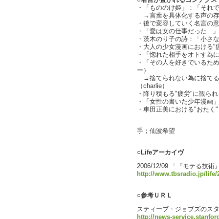
○名言が置かれるコンテクス
・「もののけ姫」：「それ
→言葉を具体化する声の存在（c
・後で変容していく名言の
・「愛は女の仕事だった...
・茨木のり子の詩：「小さな娘
・大人の少女漫画における"疲労感
・「惚れた相手をオトす為に
・「その人を好きでいるた
ー）
→捨てられない為に捨てる
（charlie）
・降り積もる"疲労"に観られる
・「女性の書いた少年漫画
・車田正美における"おたく"
text 
手；仙波希望
○Lifeアーカイヴ
2006/12/09 「『モテる技
http://www.tbsradio.jp/lif
○参考ＵＲＬ
スティーブ・ジョブズのス
http://news-service.stanfo