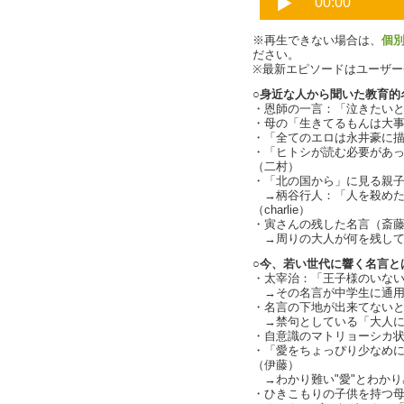
※再生できない場合は、
個
ださい。
※最新エピソードはユーザ
○身近な人から聞いた教育的
・恩師の一言：「泣きたい
・母の「生きてるもんは大
・「全てのエロは永井豪に
・「ヒトシが読む必要があ
（二村）
・「北の国から」に見る親
→柄谷行人：「人を殺めた
（charlie）
・寅さんの残した名言（斎
→周りの大人が何を残して
○今、若い世代に響く名言と
・太宰治：「王子様のいな
→その名言が中学生に通用
・名言の下地が出来てない
→禁句としている「大人になっ
・自意識のマトリョーシカ
・「愛をちょっぴり少なめ
（伊藤）
→わかり難い"愛"とわかり易
・ひきこもりの子供を持つ