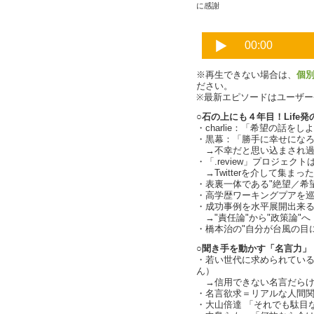
に感謝
※再生できない場合は、
個
ださい。
※最新エピソードはユーザ
○石の上にも４年目！Life発
・charlie：「希望の話を
・黒幕：「勝手に幸せにな
→不幸だと思い込まされ過
・「.review」プロジェ
→Twitterを介して集まっ
・表裏一体である"絶望／希
・高学歴ワーキングプアを
・成功事例を水平展開出来
→"責任論"から"政策論"へ
・橋本治の"自分が台風の目
○聞き手を動かす「名言力」
・若い世代に求められてい
ん）
→信用できない名言だらけ
・名言欲求＝リアルな人間
・大山倍達 「それでも駄目