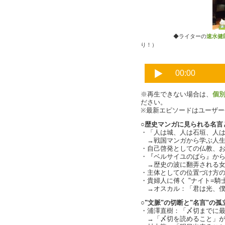
◆ライターの
速水健
り！）
※再生できない場合は、
個
ださい。
※最新エピソードはユーザ
○歴史マンガに見られる名言
・「人は城、人は石垣、人
→戦国マンガから学ぶ人生訓（c
・自己啓発としての仏教、
・『ベルサイユのばら』か
→歴史の波に翻弄される女性主
・主体としての位置づけ方の差異
・貴婦人に傅く "ナイト=騎
→オスカル：「君は光、僕
○"文脈"の切断と"名言"の孤
・浦澤直樹：「〆切までに
→「〆切を読めること」が