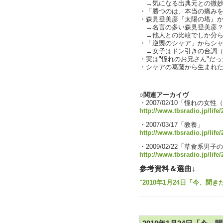
→気になる出典元との微妙な差
・「勝つのは、本当の痛みを知
・森見登美彦『太陽の塔』か
→名言の多い森見登美彦？
→他人との比較でしか分ら
・「逆襲のシャア」からシ
→女子はドン引きの台詞（
・実は"憧れのお兄さん"だ
・シャアの葛藤から生まれた
text by
○関連アーカイヴ
・2007/02/10「憧れの女
http://www.tbsradio.jp/life
・2007/03/17「教養」
http://www.tbsradio.jp/life
・2009/02/22「草食系男子
http://www.tbsradio.jp/life
参考資料＆選曲↓
"2010年1月24日「今、聞き