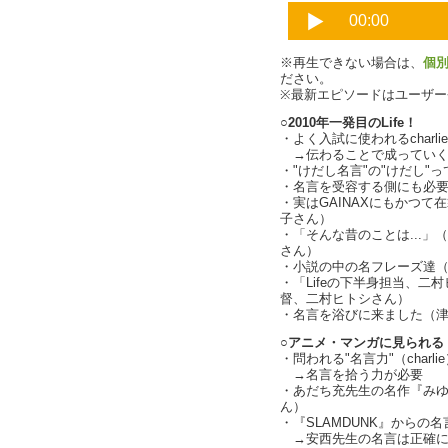
※再生できない場合は、
個
ださい。
※最新エピソードはユーザ
○2010年一発目のLife！
・よく入試に使われるcharlie
→伝わることで成っていく
・"けだし名言"の"けだし"って何
・名言を受容する側にも必要な「
・実はGAINAXにもかつ
子さん）
・「そんな昔のことは...
さん）
・小説の中の名フレーズ達
・「Lifeの下半身担当、
督、二村ヒトシさん）
・名言を浴びに来ました（
○アニメ・マンガに見られる
・問われる"名言力"（charli
→名言を拾う力が必要
・あだち充先生の名作『み
ん）
・『SLAMDUNK』からの
→安西先生の名言は正確に