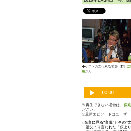
2010年1月24日「今、聞
◆ゲストの文化系AV監督（!?）
二
聡
さん
※再生できない場合は、
個
ださい。
※最新エピソードはユーザ
○名言に見る"言葉"とその"文
・祖父より言われた「僕よ