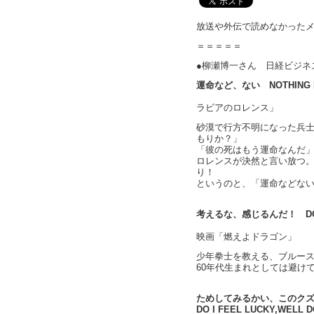
放送や外伝で読めなかった
＝＝＝＝＝
●柳瀬博一さん 日経ビジネ
運命など、ない NOTHING I
映
ラビアのロレンス」
砂漠で行方不明になった兵
もりか？」
「彼の死はもう運命なんだ
ロレンスが決然と言い放つ
り！
というのと、「運命などな
考えるな、感じるんだ！ DONT
映画「燃えよドラゴン」
少年拳士を教える、ブルー
60年代生まれとしては避け
ためしてみるかい、このク
DO I FEEL LUCKY,WELL 