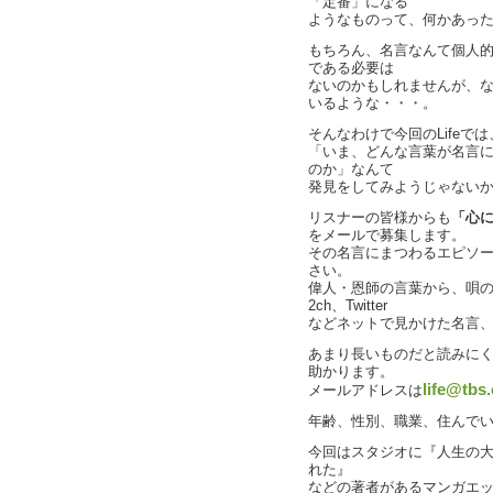
「定番」になる
ようなものって、何かあっ
もちろん、名言なんて個人
である必要は
ないのかもしれませんが、
いるような・・・。
そんなわけで今回のLife
「いま、どんな言葉が名言
のか」なんて
発見をしてみようじゃない
リスナーの皆様からも
「心
をメールで募集します。
その名言にまつわるエピソ
さい。
偉人・恩師の言葉から、唄
2ch、Twitter
などネットで見かけた名言、
あまり長いものだと読みに
助かります。
life@tbs.
メールアドレスは
年齢、性別、職業、住んで
今回はスタジオに『人生の
れた』
などの著者があるマンガエ