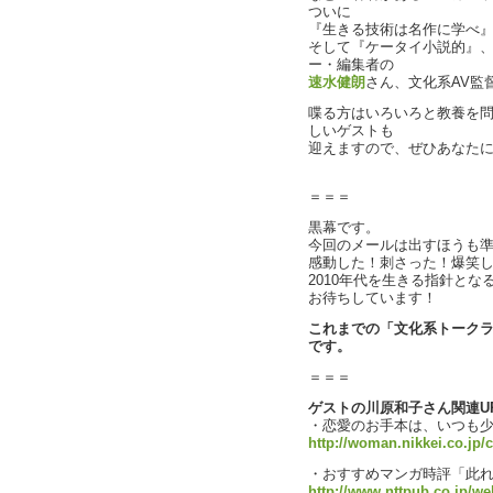
ついに
『生きる技術は名作に学べ
そして『ケータイ小説的』
ー・編集者の
速水健朗
さん、文化系AV監
喋る方はいろいろと教養を
しいゲストも
迎えますので、ぜひあなた
＝＝＝
黒幕です。
今回のメールは出すほうも
感動した！刺さった！爆笑
2010年代を生きる指針と
お待ちしています！
これまでの「文化系トークラジ
です。
＝＝＝
ゲストの川原和子さん関連U
・恋愛のお手本は、いつも少
http://woman.nikkei.co.jp/c
・おすすめマンガ時評「此
http://www.nttpub.co.jp/w