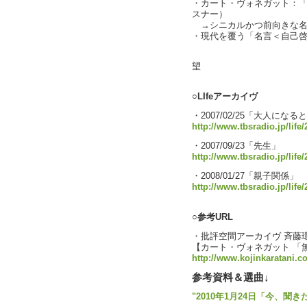
・カート・ヴォネガット：
スナー）
→シニカルかつ前向きな名
・現代を覆う「名言＜自己啓発」
text by
望
○LIfeアーカイヴ
・2007/02/25「大人にな
http://www.tbsradio.jp/life
・2007/09/23「先生」
http://www.tbsradio.jp/life
・2008/01/27「親子関係」
http://www.tbsradio.jp/life
○参考URL
・批評空間アーカイヴ 斉藤
【カート・ヴォネガット 「
http://www.kojinkaratani.c
参考資料＆選曲↓
"2010年1月24日「今、聞き