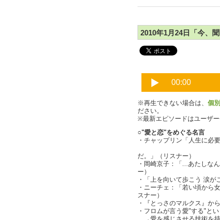
2010年1月24日「今、
※再生できない場合は、
個
ださい。
※最新エピソードはユーザ
○"愛と恋"をめぐる名言
・チャップリン「人生に必
そして
だ。」（リスナー）
・岡崎京子：「...あたし
ー）
・「上を向いて歩こう 涙が
・ニーチェ：「若い頃から
スナー）
・『とっさのマルクス』か
・フロムが言う愛"する"という
→愛を感じさせる技術を持