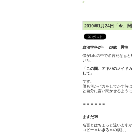
»
2010年1月24日「今
政治学科2年 20歳 男
僕がLifeの中で名言だな
いた、
「
この間、アキバのメイド
して
」
です。
僕も何かバカをしでかす時
と自分に言い聞かせるよう
＝＝＝＝＝＝
ますだ39
名言とはちょっと違います
コピー≪
いきろ
≫の横に、