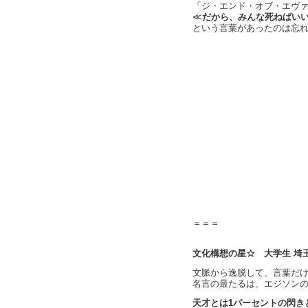
「ジ・エンド・オブ・エヴ
≪
だから、みんな死ねばい
という言葉があったのは忘
＝＝＝
文化構想の星☆ 大学生 埼玉
文脈から逸脱して、言葉だ
名言の最たるは、エジソン
天才とは1パーセントの閃き