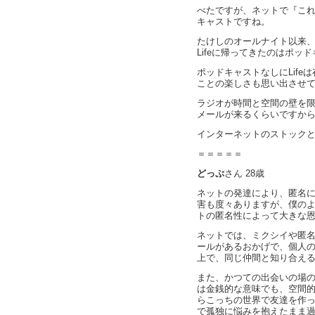
べたですが、ネットで『こ
キャストですね。
たけしのオールナイト以来
Lifeに帰ってきたのはポッ
ポッドキャストなしにLif
ことの楽しさも思い出させ
ラジオが時間と空間の壁を
メールが来るくらいですか
インターネットのストック
＝＝＝＝＝
どっぷ
さん 28歳
ネットの発達により、匿名
害も度々ありますが、僕の
トの匿名性によって大きな
ネットでは、ミクシイや匿
ールがあるおかげで、個人
上で、同じ仲間と知り合え
また、かつての出会いの場
は金銭的な意味でも、空間
らこっちの世界で友達を作
で孤独に悩みを抱えたまま