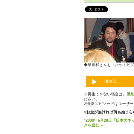
◆泉宏和さんも「ネットビ
※再生できない場合は、
個
ださい。
※最新エピソードはユーザ
○お金が無ければ何も始まら
"2009年6月28日「日本の
きを読む »