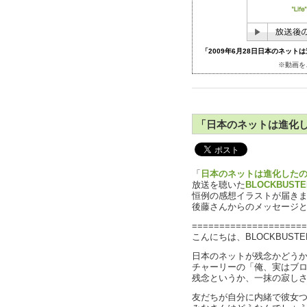
「2009年6月28日日本のネット
※動画を
「日本のネットは進化
「
日本のネットは進化した
放送を聴いた
BLOCKBUSTE
恒例の感想イラストが届き
後藤さんからのメッセージ
=====================
こんにちは、BLOCKBUST
日本のネットが残念かどう
チャーリーの「俺、実はブ
残念というか、一抹の寂し
友だちが自分に内緒で彼女