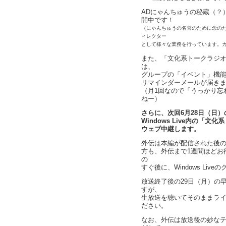
ADにゃんちゅうの秘蔵（？
開中です！
（にゃんちゅうの名誉のために念の
ィレクター
として様々な業務を行っています。
また、「文化系トークラジオ
は、
グループの「イベント」機
リマインダーメールが届き
（月1回なので「うっかり忘
ねー）
さらに、次回6月28日（日
Windows Live内の「文
ウェブ中継します。
外伝は本編が配信された後
方も、外伝まで1週間ほどお
の
すぐ後に、Windows Li
放送終了後の29日（月）の
すが、
生放送を聴いてそのままラ
ださい。
なお、外伝は放送後の妙な