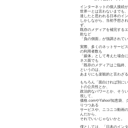
インターネットの個人接続が
世界一とは言わないまでも
達したと思われる日本のイ
しかしながら、当初予想さ
ず、
既存のメディアを補完する
欺など
「負の側面」が強調されて
実際、多くのネットサービ
の利用者数も
「媒体」として考えた場合
ネス面でも
「既存のメディアはご臨終
というのは、
あまりにも楽観的と言わざ
もちろん「面白ければ別に
トの公共性とか、
政治的なパワーとか、そう
視して、
価格.comやYahoo!知
りつつある
サービスや、ニコニコ動画
んだから、
それでいいじゃないかと。
僕としては、「日本のイン