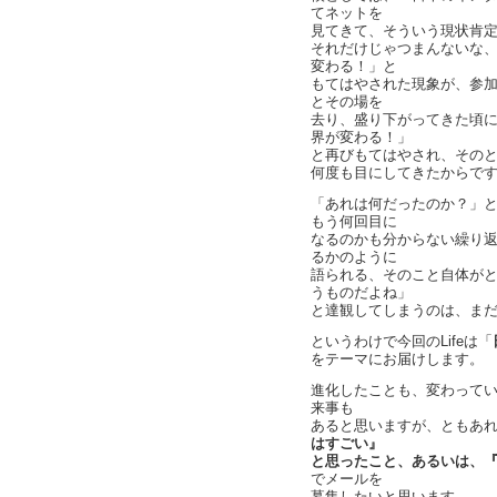
てネットを
見てきて、そういう現状肯
それだけじゃつまんないな
変わる！」と
もてはやされた現象が、参
とその場を
去り、盛り下がってきた頃
界が変わる！」
と再びもてはやされ、その
何度も目にしてきたからで
「あれは何だったのか？」
もう何回目に
なるのかも分からない繰り
るかのように
語られる、そのこと自体が
うものだよね」
と達観してしまうのは、ま
というわけで今回のLifeは「
をテーマにお届けします。
進化したことも、変わって
来事も
あると思いますが、ともあ
はすごい』
と思ったこと、あるいは、
でメールを