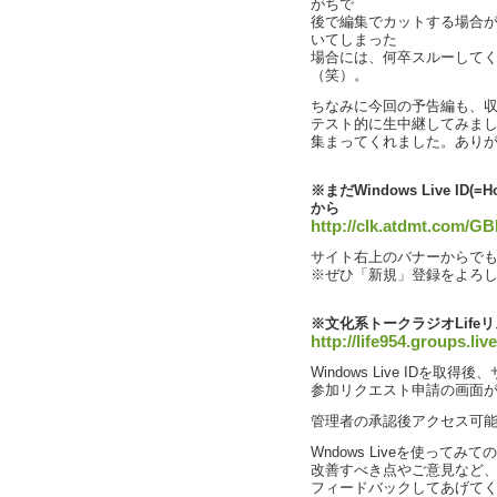
がちで
後で編集でカットする場合
いてしまった
場合には、何卒スルーして
（笑）。
ちなみに今回の予告編も、収録
テスト的に生中継してみま
集まってくれました。あり
※まだWindows Live ID
から
http://clk.atdmt.com/GB
サイト右上のバナーからで
※ぜひ「新規」登録をよろ
※文化系トークラジオLife
http://life954.groups.liv
Windows Live IDを
参加リクエスト申請の画面
管理者の承認後アクセス可
Wndows Liveを使って
改善すべき点やご意見など
フィードバックしてあげて