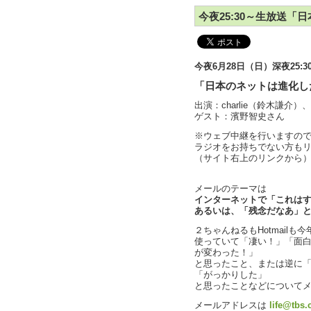
今夜25:30～生放送
今夜6月28日（日）深夜25:3
「日本のネットは進化し
出演：charlie（鈴木謙
ゲスト：濱野智史さん
※ウェブ中継を行いますの
ラジオをお持ちでない方も
（サイト右上のリンクから
メールのテーマは
インターネットで「これは
あるいは、「残念だなあ」
２ちゃんねるもHotmail
使っていて「凄い！」「面
が変わった！」
と思ったこと、または逆に
「がっかりした」
と思ったことなどについて
メールアドレスは
life@tbs.