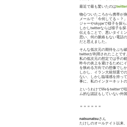
最近で最も驚いたのは
twitter
物心ついたころから携帯が
メールで「今何してる～？
ジャーやskypeで様子を探
しかしtwitterならば様
伝えることで、悪いタイミ
思い、何の脈絡もない電話
だと思えました。
そんな低次元の期待をぶち
twitterが利用されたことで
私の低次元の想定では手の
昨今の炎上を避けるために
を狭める方向での想像でし
しかし、イラン大統領選でのt
ない、しかし臨場感を持っ
事に、私のインターネット
というわけでlifeをtwit
ム的な認証もしていない外国人
＝＝＝＝＝＝
natsunatsu
さん
たけしのオールナイト以来、