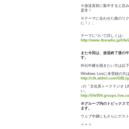
※放送直前に集中すると読み
是非！
※テーマに合わせた曲のリ
に！）。
テーマについて詳しくは↓
http://www.tbsradio.jp/life
また今回は、放送終了後の午
す。
外伝中継を聴きたい方は以
Windows Liveに未登録
http://clk.atdmt.com/GBL/g
↓の「文化系トークラジオ L
い。
http://life954.groups.live.c
※グループ内のトピックスで外
ます。
ウェブ中継にもさらにゲス
＝＝＝