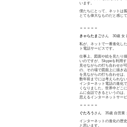
います。
僕たちにとって、ネットは
とても偉大なものだと感じ
＝＝＝＝＝
きゃらたまご
さん 30歳 女
私が、ネットで一番進化した
ト電話サービスです。
仕事上、図面や絵を見たり
いのですが、Skypeを利
見せながらの打ち合わせが
の、その場で図面上に描き
を見ながらの打ち合わせは
数年前までには考えられな
インターネット電話の進化
くなりました。世界中どこ
ムに会話できるというのは
思えるインターネットサー
＝＝＝＝＝
ぐたろう
さん 35歳 自営業
インターネットの進化の歴
と思います。