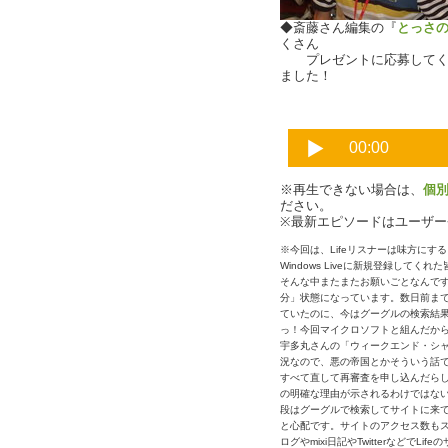
◆斎藤さん編集の『
とっさ
くさん
プレゼントに応募してくれ
ました！
※再生できない場合は、
個
ださい。
※最新エピソードはユーザ
※今回は、Lifeリスナーは味方に
Windows Liveに新規登録して
そんな中またまたお願いごとなんです
分」状態になっています。数日前まで
ていたのに、今はグーグルの検索結果
っ！今回マイクロソフトと組んだか
宇多丸さんの「ウィークエンド・シ
況なので、悪の帝国とかそういう話で
すべて直して再審査を申し込んだら
の明確な理由が示されるわけではない
段はグーグルで検索してサイトに来
と心配です。サイトのアクセス数も
ログやmixi日記やTwitterなどで