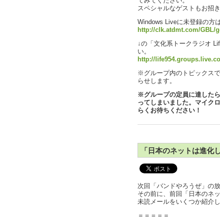
てみてください。
スペシャルなゲストもお招
Windows Liveに未登録
http://clk.atdmt.com/GBL/g
↓の「文化系トークラジオ L
い。
http://life954.groups.live.c
※グループ内のトピックス
らせします。
※グループの定員に達した
ってしまいました。マイク
らくお待ちください！
「日本のネットは進化
次回「バンドやろうぜ」の
その前に、前回「日本のネッ
未読メールをいくつか紹介
＝＝＝＝＝