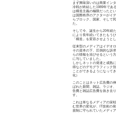
まず興味深いのは商業イン
冷戦が終結した1989年で
は構造主義の極限だったとい
は国際秩序のアクターがイ
らブロック、国家、そして
た。
そして今、誕生から20年経
により長年続いてきたもう
「構造」を変容させようと
従来型のメディアはイデオ
その資本の下、圧倒的な訴
らの情報を浴びせるという
に与していました。
しかしネットの発達と成熟
得などのデモグラフィック
ことができるようになって
化）
このことはネット広告費の
ばれた新聞、雑誌、ラジオ
告費と雑誌広告費を抜き去
す。
これは単なるメディアの栄
む世界の変化が、IT技術の
規制に守られていたメディ