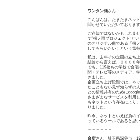
ワンタン麺
さん
こんばんは。たまたまネッ
聞かせていただいておりま
ご存知ではないかもしれま
で"桜ノ雨プロジェクト"と
のオリジナル曲である「桜
してもらいたい！という気
私は、去年その企画の立ち
結論から言えば、２００８
でも、119校もの学校で合
聞・テレビ等のメディア、
きました。
企画立ち上げ段階では、ネ
たこともない見ず知らずの
との情報共有のためにgoog
さまざまなサービスを利用
もネットという存在により
りました。
昨今、ネットといえば負の
っているツールであると思
＝＝＝＝＝＝
台所
さん 埼玉県深谷市 1