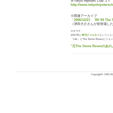
＠Tokyo Hipsters Cl
http://www.tokyohipstersc
※関連アーカイブ
「
2006/12/23 '89-'94 The
（津田大介さんが初登場し
※オマケ
2007年に
奇刊クリルタイ
というミニ
「Life」とThe Stone Rose
"元The Stone Roses
Copyright©
1995-20