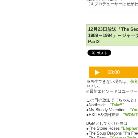
（＆プロデューサーはせが
12月23日放送「The Secon
1989～1994」～
Part2
※再生できない場合は、
個
ださい。
※最新エピソードはユーザ
この日の放送で（ちゃんと
●Northside
"Take5"
●My Bloody Valentine
"You
●EXILE&倖田來未
"WON'T
BGMとしてかけた曲は
●The Stone Roses
"Elepha
●The Soup Dragons "I'm Fre