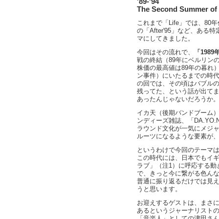
'89-'94
The Second Summer of 
これまで「Life」では、8
の「After'95」など、
マにしてきました。
今回はその流れで、
「198
戦の終結（89年にベルリン
株価の最高値は89年の暮れ）
ン事件）にいたるまでの時
の回では、その頃はバブル
残ってた、という話が出て
あったんじゃないだろうか
イカ天（後期バンドブーム
ンディーズ雑誌、「DA.YO.N
ラウンド文化が一気にメジ
ルーツになるような要素が
というわけで今回のテーマは、
この時代には、日本でもイ
ラブ」（注1）に呼応する動
で、きっと今に繋がる色ん
普通に振り返るだけでは見え
うと思います。
お迎えするゲストは、まさ
あるというジャーナリスト
「音楽人」としての津田さ