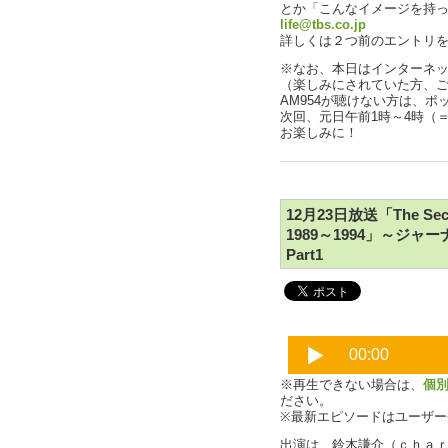
とか「こんなイメージを持
life@tbs.co.jp
詳しくは２つ前のエントリ
※なお、本日はインターネ
（楽しみにされていた方、
AM954が聴けない方は、
次回、元日午前1時～4時（＝
お楽しみに！
12月23日放送「The Secon
1989～1994」～
Part1
※再生できない場合は、
個
ださい。
※最新エピソードはユーザ
出演は、鈴木謙介（ｃｈａ