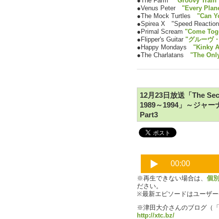
●The Farm
"Groovy Train 
●Venus Peter
"Every Plan
●The Mock Turtles
"Can Y
●Spirea X "Speed Reaction
●Primal Scream
"Come Toge
●Flipper's Guitar
"グルーヴ
●Happy Mondays
"Kinky A
●The Charlatans
"The Onl
12月23日放送「The Secon
1989～1994」～
Part3
※再生できない場合は、
個
ださい。
※最新エピソードはユーザ
※津田大介さんのブログ（
http://xtc.bz/