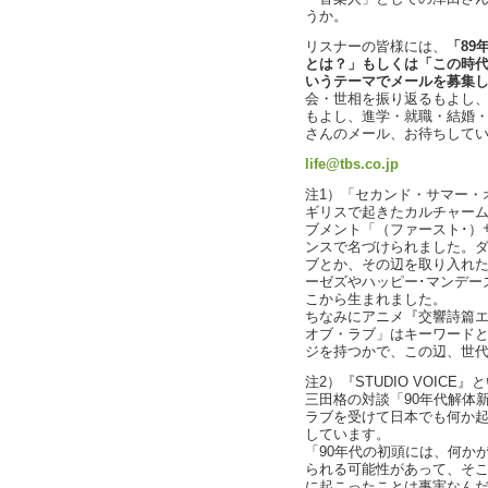
うか。
リスナーの皆様には、
「89
とは？」もしくは「この時
いうテーマでメールを募集
会・世相を振り返るもよし
もよし、進学・就職・結婚
さんのメール、お待ちして
life@tbs.co.jp
注1）「セカンド・サマー・
ギリスで起きたカルチャーム
ブメント「（ファースト･）
ンスで名づけられました。
ブとか、その辺を取り入れ
ーゼズやハッピー･マンデー
こから生まれました。
ちなみにアニメ『交響詩篇
オブ・ラブ」はキーワード
ジを持つかで、この辺、世
注2）『STUDIO VOIC
三田格の対談「90年代解体
ラブを受けて日本でも何か
しています。
「90年代の初頭には、何か
られる可能性があって、そ
に起こったことは事実なん