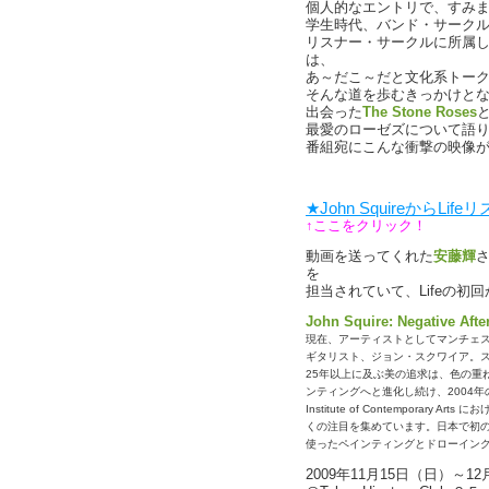
個人的なエントリで、すみ
学生時代、バンド・サーク
リスナー・サークルに所属し
は、
あ～だこ～だと文化系トー
そんな道を歩むきっかけとなっ
出会った
The Stone Roses
最愛のローゼズについて語
番組宛にこんな衝撃の映像
★John SquireからL
↑ここをクリック！
動画を送ってくれた
安藤輝
を
担当されていて、Lifeの初
John Squire: Negative Aft
現在、アーティストとしてマンチェ
ギタリスト、ジョン・スクワイア。
25年以上に及ぶ美の追求は、色の重
ンティングへと進化し続け、2004
Institute of Contempora
くの注目を集めています。日本で初
使ったペインティングとドローイン
2009年11月15日（日）～12月