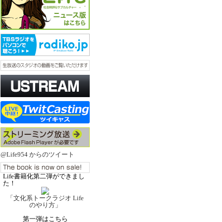
@Life954 からのツイート
Life書籍化第二弾ができまし
た！
「文化系トークラジオ Life
のやり方」
第一弾はこちら