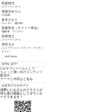
西森路代
(フリーライター)
海猫沢めろん
(小説家)
倉本さおり
(ライター・書評家)
斎藤哲也（サイトー商会）
(編集者・ライター)
宮崎智之
(フリーライター)
津田大介
(ジャーナリスト/メディア・アクティ
ビスト)
…and more
Lifeサブレーベルとして、
ちょっと濃い目のコンテンツ
配信中。
テーマと内容は
こちら
浅野いにおさんのイラストが
待ち受け画面としてダウンロ
ードできます！