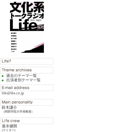
過去のテーマ一覧
出演者別テーマ一覧
life@tbs.co.jp
鈴木謙介
（関西学院大学准教授）
速水健朗
(ライター)