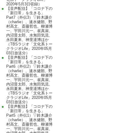
2020年5月3日収録）
【音声配信】「コロナ下の
「新日常」を生きる」
Part7（外伝3）▽鈴木謙介
（charlie）、速水健朗、野
村高文、斎藤哲也、柳瀬博
一、宇田川元一、崔真淑、
内沼晋太郎、水無田気流、
永田夏来、神里達博ほか
（TBSラジオ「文化系トー
クラジオLife」2020年05月
03日放送分）
【音声配信】「コロナ下の
「新日常」を生きる」
Part6（外伝2）▽鈴木謙介
（charlie）、速水健朗、野
村高文、斎藤哲也、柳瀬博
一、宇田川元一、崔真淑、
内沼晋太郎、水無田気流、
永田夏来、神里達博ほか
（TBSラジオ「文化系トー
クラジオLife」2020年05月
03日放送分）
【音声配信】「コロナ下の
「新日常」を生きる」
Part5（外伝1）▽鈴木謙介
（charlie）、速水健朗、野
村高文、斎藤哲也、柳瀬博
一、宇田川元一、崔真淑、