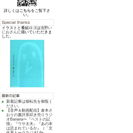
詳しくは
こちら
をご覧下さ
い。
イラストと番組ロゴは
浅野い
におさん
に描いていただきま
した。
新着記事は移転先を御覧く
ださい。
【音声＆動画配信】倉本さ
おりの書評系叩き売りラジ
オBanana〜『ペストの記
憶』『ウサ太夫』『あの本
は読まれているか』（「文
化系トークラジオLife」