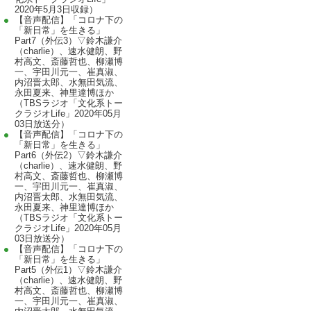
2020年5月3日収録）
【音声配信】「コロナ下の
「新日常」を生きる」
Part7（外伝3）▽鈴木謙介
（charlie）、速水健朗、野
村高文、斎藤哲也、柳瀬博
一、宇田川元一、崔真淑、
内沼晋太郎、水無田気流、
永田夏来、神里達博ほか
（TBSラジオ「文化系トー
クラジオLife」2020年05月
03日放送分）
【音声配信】「コロナ下の
「新日常」を生きる」
Part6（外伝2）▽鈴木謙介
（charlie）、速水健朗、野
村高文、斎藤哲也、柳瀬博
一、宇田川元一、崔真淑、
内沼晋太郎、水無田気流、
永田夏来、神里達博ほか
（TBSラジオ「文化系トー
クラジオLife」2020年05月
03日放送分）
【音声配信】「コロナ下の
「新日常」を生きる」
Part5（外伝1）▽鈴木謙介
（charlie）、速水健朗、野
村高文、斎藤哲也、柳瀬博
一、宇田川元一、崔真淑、