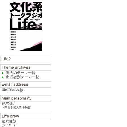
過去のテーマ一覧
出演者別テーマ一覧
life@tbs.co.jp
鈴木謙介
（関西学院大学准教授）
速水健朗
(ライター)