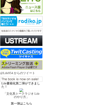
@Life954 からのツイート
Life書籍化第二弾ができまし
た！
「文化系トークラジオ Life
のやり方」
第一弾はこちら