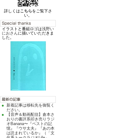
詳しくは
こちら
をご覧下さ
い。
イラストと番組ロゴは
浅野い
におさん
に描いていただきま
した。
新着記事は移転先を御覧く
ださい。
【音声＆動画配信】倉本さ
おりの書評系叩き売りラジ
オBanana〜『ペストの記
憶』『ウサ太夫』『あの本
は読まれているか』（「文
化系トークラジオLife」