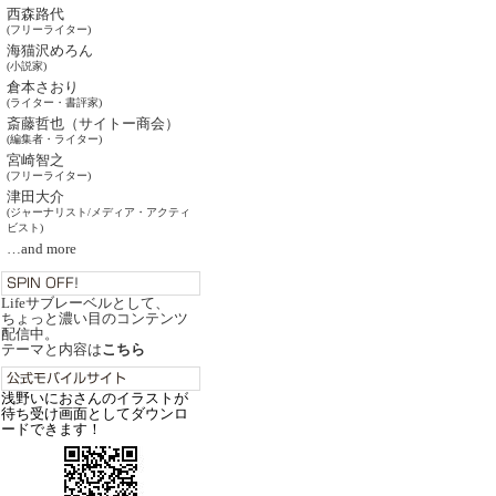
西森路代
(フリーライター)
海猫沢めろん
(小説家)
倉本さおり
(ライター・書評家)
斎藤哲也（サイトー商会）
(編集者・ライター)
宮崎智之
(フリーライター)
津田大介
(ジャーナリスト/メディア・アクティ
ビスト)
…and more
Lifeサブレーベルとして、
ちょっと濃い目のコンテンツ
配信中。
テーマと内容は
こちら
浅野いにおさんのイラストが
待ち受け画面としてダウンロ
ードできます！