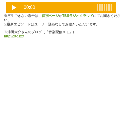
※再生できない場合は、
個別ページ
か
TBSラジオクラウド
にてお聞きくださ
い。
※最新エピソードはユーザー登録なしでお聴きいただけます。
※津田大介さんのブログ（「音楽配信メモ」）
http://xtc.bz/