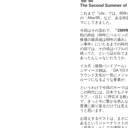
'89-'94
The Second Summer of 
これまで「Life」では、8
の「After'95」など、
マにしてきました。
今回はその流れで、
「198
戦の終結（89年にベルリン
株価の最高値は89年の暮れ）
ン事件）にいたるまでの時
の回では、その頃はバブル
残ってた、という話が出て
あったんじゃないだろうか
イカ天（後期バンドブーム
ンディーズ雑誌、「DA.YO.N
ラウンド文化が一気にメジ
ルーツになるような要素が
というわけで今回のテーマは、
この時代には、日本でもイ
ラブ」（注1）に呼応する動
で、きっと今に繋がる色ん
普通に振り返るだけでは見え
うと思います。
お迎えするゲストは、まさ
あるというジャーナリスト
「音楽人」としての津田さ