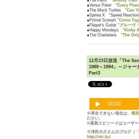
●The Farm
"Groovy Train 
●Venus Peter
"Every Plan
●The Mock Turtles
"Can Y
●Spirea X "Speed Reaction
●Primal Scream
"Come Toge
●Flipper's Guitar
"グルーヴ
●Happy Mondays
"Kinky A
●The Charlatans
"The Onl
12月23日放送「The Secon
1989～1994」～
Part3
※再生できない場合は、
個
ださい。
※最新エピソードはユーザ
※津田大介さんのブログ（
http://xtc.bz/