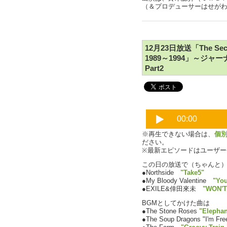
（＆プロデューサーはせが
12月23日放送「The Secon
1989～1994」～
Part2
※再生できない場合は、
個
ださい。
※最新エピソードはユーザ
この日の放送で（ちゃんと
●Northside
"Take5"
●My Bloody Valentine
"You
●EXILE&倖田來未
"WON'T
BGMとしてかけた曲は
●The Stone Roses
"Elepha
●The Soup Dragons "I'm Fre