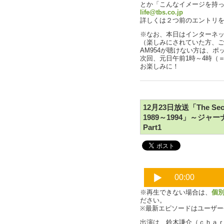
とか「こんなイメージを持
life@tbs.co.jp
詳しくは２つ前のエントリ
※なお、本日はインターネ
（楽しみにされていた方、
AM954が聴けない方は、
次回、元日午前1時～4時（＝
お楽しみに！
12月23日放送「The Secon
1989～1994」～
Part1
※再生できない場合は、
個
ださい。
※最新エピソードはユーザ
出演は、鈴木謙介（ｃｈａ