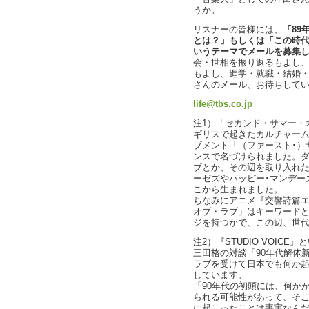
うか。
リスナーの皆様には、
「89
とは？」もしくは「この時
いうテーマでメールを募集
会・世相を振り返るもよし
もよし、進学・就職・結婚
さんのメール、お待ちして
life@tbs.co.jp
注1）「セカンド・サマー・
ギリスで起きたカルチャーム
ブメント「（ファースト･）
ンスで名づけられました。
ブとか、その辺を取り入れ
ーゼズやハッピー･マンデー
こから生まれました。
ちなみにアニメ『交響詩篇
オブ・ラブ」はキーワード
ジを持つかで、この辺、世
注2）『STUDIO VOIC
三田格の対談「90年代解体
ラブを受けて日本でも何か
しています。
「90年代の初頭には、何か
られる可能性があって、そ
に起こったことは事実なん