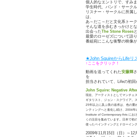
個人的なエントリで、すみ
学生時代、バンド・サーク
リスナー・サークルに所属し
は、
あ～だこ～だと文化系トー
そんな道を歩むきっかけとなっ
出会った
The Stone Roses
最愛のローゼズについて語
番組宛にこんな衝撃の映像
★John SquireからL
↑ここをクリック！
動画を送ってくれた
安藤輝
を
担当されていて、Lifeの初
John Squire: Negative Aft
現在、アーティストとしてマンチェ
ギタリスト、ジョン・スクワイア。
25年以上に及ぶ美の追求は、色の重
ンティングへと進化し続け、2004
Institute of Contempora
くの注目を集めています。日本で初
使ったペインティングとドローイン
2009年11月15日（日）～12月