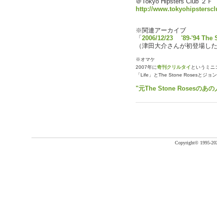
＠Tokyo Hipsters Cl
http://www.tokyohipstersc
※関連アーカイブ
「
2006/12/23 '89-'94 The
（津田大介さんが初登場し
※オマケ
2007年に
奇刊クリルタイ
というミニ
「Life」とThe Stone Rose
"元The Stone Roses
Copyright©
1995-20