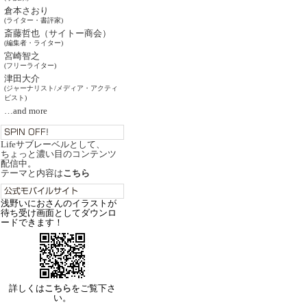
倉本さおり
(ライター・書評家)
斎藤哲也（サイトー商会）
(編集者・ライター)
宮崎智之
(フリーライター)
津田大介
(ジャーナリスト/メディア・アクティ
ビスト)
…and more
Lifeサブレーベルとして、
ちょっと濃い目のコンテンツ
配信中。
テーマと内容は
こちら
浅野いにおさんのイラストが
待ち受け画面としてダウンロ
ードできます！
詳しくは
こちら
をご覧下さ
い。