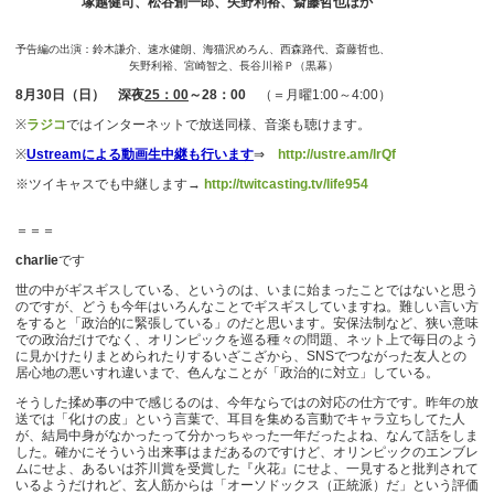
塚越健司、松谷創一郎、矢野利裕、斎藤哲也ほか
予告編の出演：鈴木謙介、速水健朗、海猫沢めろん、西森路代、斎藤哲也、
矢野利裕、宮崎智之、長谷川裕Ｐ（黒幕）
8月30日（日） 深夜
25：00
～28：00
（＝月曜1:00～4:00）
※
ラジコ
ではインターネットで放送同様、音楽も聴けます。
※
Ustreamによる動画生中継も行います
⇒
http://ustre.am/lrQf
※ツイキャスでも中継します→
http://twitcasting.tv/life954
＝＝＝
charlie
です
世の中がギスギスしている、というのは、いまに始まったことではないと思う
のですが、どうも今年はいろんなことでギスギスしていますね。難しい言い方
をすると「政治的に緊張している」のだと思います。安保法制など、狭い意味
での政治だけでなく、オリンピックを巡る種々の問題、ネット上で毎日のよう
に見かけたりまとめられたりするいざこざから、SNSでつながった友人との
居心地の悪いすれ違いまで、色んなことが「政治的に対立」している。
そうした揉め事の中で感じるのは、今年ならではの対応の仕方です。昨年の放
送では「化けの皮」という言葉で、耳目を集める言動でキャラ立ちしてた人
が、結局中身がなかったって分かっちゃった一年だったよね、なんて話をしま
した。確かにそういう出来事はまだあるのですけど、オリンピックのエンブレ
ムにせよ、あるいは芥川賞を受賞した『火花』にせよ、一見すると批判されて
いるようだけれど、玄人筋からは「オーソドックス（正統派）だ」という評価