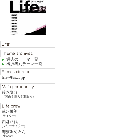
過去のテーマ一覧
出演者別テーマ一覧
life@tbs.co.jp
鈴木謙介
（関西学院大学准教授）
速水健朗
(ライター)
西森路代
(フリーライター)
海猫沢めろん
(小説家)