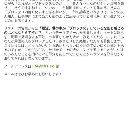
ながら「これがオーソドックスなのだ！」「みんなバカなのだ！」と虚勢を張
り、「そうですよね！」「いいね！」と賛同者のコメントを集める、そんな
「ブロック（内輪）化」する振る舞いが、一部の論客というよりは、自分の友
人知人、仕事仲間にまで当たり前のように広がっている現代を、どう生きてい
くのかを考えます。
リスナーの皆様からは
「最近、世の中が「ブロック化」しているなあと感じる
のはどんなときですか？」
というテーマでメールを募集します。ネットに限ら
ず、周囲で見聞きする言動、出来事なんかも含めて教えてください。また「あ
なたが周囲の人をブロックしたり、されたりした経験」なんかも募集します。
こういう話は、どっちがいいとも悪いとも言いにくいので扱いにくい部分もあ
るのですが、このギスギスした社会で、その扱いにくさを避けることが、いま
のいろんなことを招いている部分もあるので、なんとかバランスを取りながら
進行できればと思っています。
life@tbs.co.jp
メールアドレスは
メールはぜひお早めにお願いします！