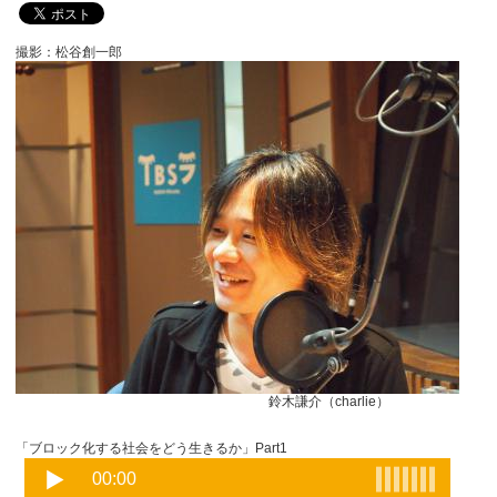
撮影：松谷創一郎
鈴木謙介（charlie）
「ブロック化する社会をどう生きるか」Part1