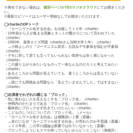
※再生できない場合は、
個別ページ
か
TBSラジオクラウド
にてお聞きくださ
い。
※最新エピソードはユーザー登録なしでお聴きいただけます。
◯charlieのOPトーク
・『カーニヴァル化する社会』を出版して１０年（charlie）
・10年前から人が集まる現象とネットの繋がりについて言われていた
（charlie）
・1995年、薬害エイズ問題（charlieさん当時大学１年）（charlie）
→小林よしのり『ゴーマニズム宣言』を読みデモ参加を悩むが不参加
（charlie）
・デモに対して居ても立ってもいられない気持ちは全く感じなかった
（charlie）
・この盛り上がりみたいなものって一体なんなのだろうと考えてみたい
（charlie）
・あるところから問題が見えていても、違うところからは見えていない
（charlie）
→誰にでも関係ある問題なら「見えていませんでした」ではすまない
（charlie）
◯出演者それぞれの感じる「ブロック」
・気に食わない人を見えなくする「ブロック化」（charlie）
・仲間内のかたまりである「ブロック化」（charlie）
・最終的にブロックせず生きていけたらいい（charlie）
・こどものしつけについての「ブロック化」（メール）
・『カーニヴァル化する社会』は感慨深い１冊（斎藤）
→未だになぜ『カーニヴァル化する社会』が売れたのか不思議（斎藤）
→１０年前、この手の議論は新書では出ていなかった（斎藤）
・ブロックしようにもスマホ持っていないからピンとこない（海猫沢）