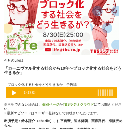
今月のLifeは
「カーニヴァル化する社会から10年〜ブロック化する社会をどう
生きるか」
「ブロック化する社会をどう生きるか」予告編
※再生できない場合は、
個別ページ
か
TBSラジオクラウド
にてお聞きくださ
い。
※最新エピソードはユーザー登録なしでお聴きいただけます。
出演予定：鈴木謙介（charlie）、仁平典宏、速水健朗、西森路代、海猫沢め
ろん、