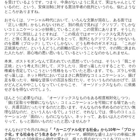
を受けているようです。つまり、中身がないように見えて、実はちゃんとして
いるのだ、という。安保法制に対する憲法学者の批判というのも、似たような
ところがありますね。
おそらくは、ソーシャル時代において、いろんな文脈が混在し、ある面では
「正しい批判」かもしれないけれど、別の視点で見れば「クソリプ」でしかな
いコミュニケーションが頻発していることが、この背景にあります。そうした
クソリプに対抗しようとすれば、「この視点ではオーソドックスな見方なの
だ」と強く言えるようなスタンスをとって、批判ともクソリプともつかないも
のを遮断（ブロック）していくしかない。どうも昨今のギスギスは、「これが
正統派なのだ」という人どうしの距離が広がっていく一方で、その間に挟まれ
た人たちが、居心地の悪い思いをしているということなのかもしれません。
本来、ポストモダンなんて言われていた思想っていうのは、そういう「我こそ
正統」という考え方に対して、ズラしたり、混ぜっ返したりすることで、その
権威を否定していこうという性格をもっていたと思います。でも、ズラしや混
ぜっ返しは、ネット時代においてはまさに典型的なコミュニケーション。揚げ
足を取ったり、極端な逆張りの言説を投げたり。そういうもののおかげで、話
がどんどんややこしくなっていくからこそ、「オーソドックスなもの」に依拠
せざるを得ないのでしょう。
ほんとうに必要なのは、「オーソドックスなものをある程度相対化しつつ」
「揚げ足取りや難癖にならない」コミュニケーションを可能にする場であった
り、共通言語だったりするのだと思います。そんなものを求めるのがどだい無
理な話なのだ、という人もいるでしょうけど、それなしでは、僕らのコミュニ
ケーションが「面白い」ものにならない。ネットって、あるいは人とのやりと
りって、もっと面白いものだったと思いませんか？
そんなわけで今月のLifeは
「『カーニヴァル化する社会』から10年〜「ブロッ
ク化」する社会をどう生きるか？」
がテーマ。瞬間的な盛り上がりの幸福に身
を委ねていた10年前から時代が変わり、様々な視点やツッコミをブロックし