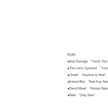
BGM↓
●Bob Dorough "You're The 
●The Lovin' Spoonful "You'
●Orwell "Anytime Is Now"
●Erlend Øye "Bad Guy No
●David Mead "Human Natu
●Ride "Only Now"