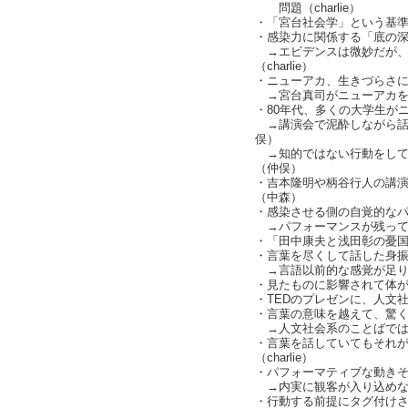
問題（charlie）
・「宮台社会学」という基準を
・感染力に関係する「底の深さ」
→エビデンスは微妙だが、
（charlie）
・ニューアカ、生きづらさ
→宮台真司がニューアカを
・80年代、多くの大学生が
→講演会で泥酔しながら話
俣）
→知的ではない行動をして
（仲俣）
・吉本隆明や柄谷行人の講
（中森）
・感染させる側の自覚的なパフォ
→パフォーマンスが残ってメデ
・「田中康夫と浅田彰の憂
・言葉を尽くして話した身
→言語以前的な感覚が足り
・見たものに影響されて体が動
・TEDのプレゼンに、人文社会
・言葉の意味を越えて、驚
→人文社会系のことばではなく
・言葉を話していてもそれ
（charlie）
・パフォーマティブな動き
→内実に観客が入り込めな
・行動する前提にタグ付け