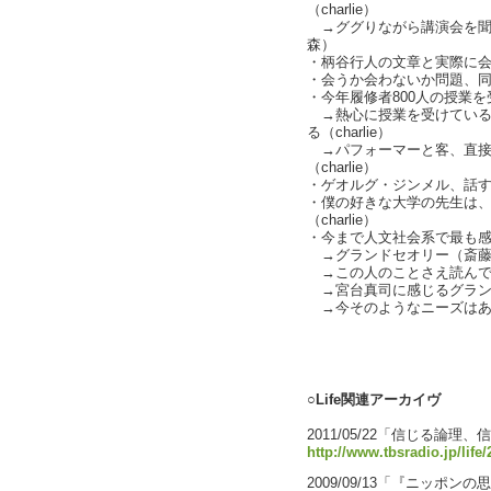
（charlie）
→ググりながら講演会を聞
森）
・柄谷行人の文章と実際に
・会うか会わないか問題、
・今年履修者800人の授業を受
→熱心に授業を受けている
る（charlie）
→パフォーマーと客、直接
（charlie）
・ゲオルグ・ジンメル、話すこ
・僕の好きな大学の先生は
（charlie）
・今まで人文社会系で最も
→グランドセオリー（斎藤
→この人のことさえ読んで
→宮台真司に感じるグラン
→今そのようなニーズはあるの
text by L
○Life関連アーカイヴ
2011/05/22「信じる論
http://www.tbsradio.jp/life
2009/09/13「『ニッポ