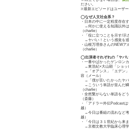
ださい。
※最新エピソードはユーザ
◯なぜ人文社会系？
・日本の中に一定程度存在する反
→何かに使える知識以外は
（charlie）
・「役に立つことを示す/示さ
→ヤバい！という感覚を巡って
・山根万理奈さんのNEWア
（charlie）
◯出演者それぞれの「ヤバ
・一番やばかったゲンロン
→東浩紀×大山顕「ショッ
→「オアシス」「エデン」
容（メール）
→「僕が言いたかったヤバい！
→こういう単語が並んだ瞬
（charlie）
・全然繋がらない単語をど
（斎藤）
・「アドラー外伝Podcas
越）
→今日は番組の流れなど考
越）
・「今日は３１世紀から来
→京都文教大学臨床心理学