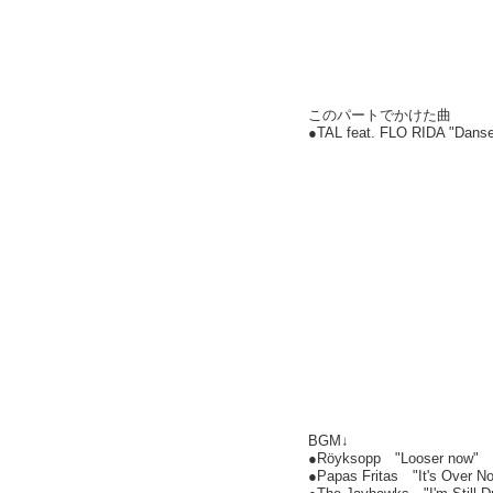
このパートでかけた曲
●TAL feat. FLO RIDA
BGM↓
●Röyksopp "Looser now"
●Papas Fritas "It's Over N