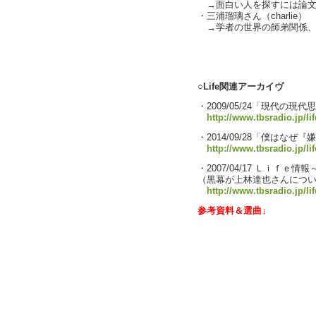
→面白い人を探すには論文
・三浦瑠璃さん（charlie）
→学者の世界の師弟関係、師匠
text by L
○Life関連アーカイヴ
・2009/05/24「現代の
http://www.tbsradio.jp/li
・2014/09/28「僕はな
http://www.tbsradio.jp/lif
・2007/04/17 Ｌｉｆｅ
（黒幕が上林達也さんにつ
http://www.tbsradio.jp/li
参考資料＆選曲↓