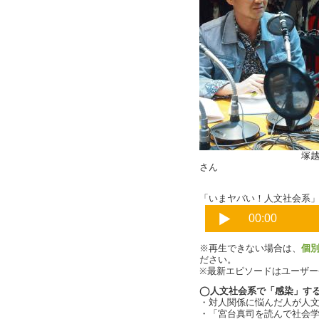
塚越健司
さん
「いまヤバい！人文社会系」Pa
※再生できない場合は、
個
ださい。
※最新エピソードはユーザ
◯人文社会系で「感染」す
・対人関係に悩んだ人が人
・「宮台真司を読んで社会