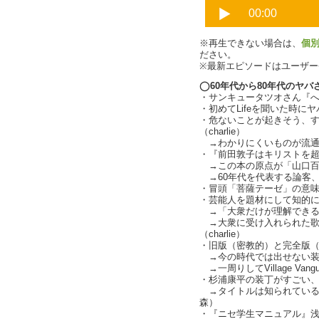
※再生できない場合は、
個
ださい。
※最新エピソードはユーザ
◯60年代から80年代のヤバ
・サンキュータツオさん『
・初めてLifeを聞いた時に
・危ないことが起きそう、
（charlie）
→わかりにくいものが流通しな
・『前田敦子はキリストを超えた
→この本の原点が「山口百恵
→60年代を代表する論客
・冒頭「菩薩テーゼ」の意味不
・芸能人を題材にして知的
→「大衆だけが理解できる
→大衆に受け入れられた歌
（charlie）
・旧版（密教的）と完全版
→今の時代では出せない装丁（
→一周りしてVillage Vangu
・杉浦康平の装丁がすごい
→タイトルは知られている
森）
・『ニセ学生マニュアル』浅