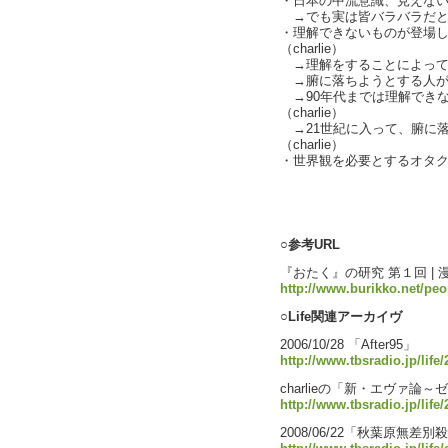
・日本の中流意識、見えな
→でも実は皆バラバラだと
・理解できないものが登場
（charlie）
→理解をすることによって腑に
→腑に落ちようとする人がいな
→90年代までは理解でき
（charlie）
→21世紀に入って、腑に
（charlie）
・世界観を必要とするオタクvs
text by L
○参考URL
『おたく』の研究 第１回 |
http://www.burikko.net/peo
○Life関連アーカイヴ
2006/10/28 「After95」
http://www.tbsradio.jp/life
charlieの「新・エヴァ論
http://www.tbsradio.jp/life
2008/06/22「秋葉原無差