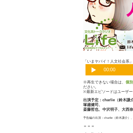
「いまヤバイ！人文社会系
※再生できない場合は、
個
ださい。
※最新エピソードはユーザ
出演予定：charlie（鈴
塚越健司、
斎藤哲也、中沢明子、大西
予告編の出演：charlie（鈴木謙
＝＝＝