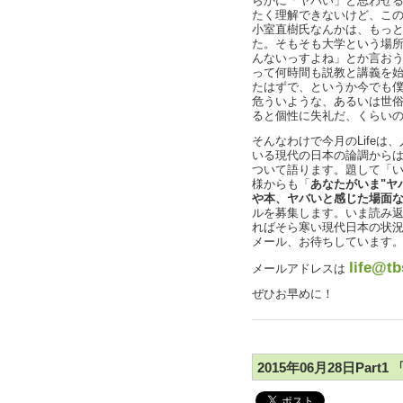
らかに「ヤバい」と思わせ
たく理解できないけど、こ
小室直樹氏なんかは、もっ
た。そもそも大学という場
んないっすよね」とか言お
って何時間も説教と講義を
たはずで、というか今でも
危ういような、あるいは世
ると個性に失礼だ、くらい
そんなわけで今月のLife
いる現代の日本の論調から
ついて語ります。題して「
様からも「
あなたがいま"ヤ
や本、ヤバいと感じた場面
ルを募集します。いま読み
ればそら寒い現代日本の状
メール、お待ちしています
life@tb
メールアドレスは
ぜひお早めに！
2015年06月28日Par