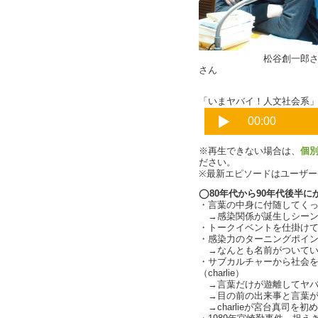
松谷創一郎
さん
「いまヤバイ！人文社会系」Pa
※再生できない場合は、
個
ださい。
※最新エピソードはユーザ
◯80年代から90年代後半に
・言葉の中身に付随してくっつ
→感染関係が誕生しシーンを作
・トークイベントを仕掛け
・感染力のターニングポイント２
→なんとも名前がついていない
・サブカルチャーから社会を
（charlie）
→言葉だけが遊離してヤバい！
→目の前の出来事と言葉が結び
→charlieが宮台真司を初め