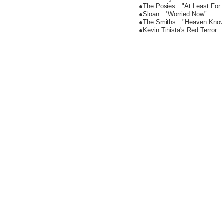
●The Posies "At Least For
●Sloan "Worried Now"
●The Smiths "Heaven Knows
●Kevin Tihista's Red Terro