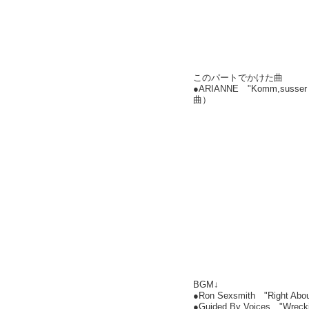
このパートでかけた曲
●ARIANNE "Komm,su
曲）
BGM↓
●Ron Sexsmith "Right Abo
●Guided By Voices "Wreck