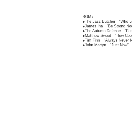
BGM↓
●The Jazz Butcher "Who L
●James Iha "Be Strong No
●The Autumn Defense "Fee
●Matthew Sweet "How Cool
●Tim Finn "Always Never 
●John Martyn "Just Now"