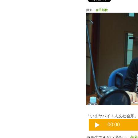
撮影：
会田邦秋
「いまヤバイ！人文社会系」Pa
※再生できない場合は、
個