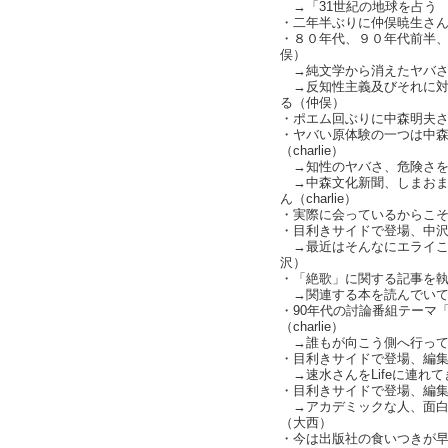
→「31世紀の地球を占う
・二年半ぶりに仲俣暁生さ
・８０年代、９０年代前半
俣）
→純文学から消えたヤバさ
→反知性主義及びそれに対
る（仲俣）
・ポエム回ぶりに中森明夫
・ヤバい原体験の一つは中
（charlie）
→知性のヤバさ、危険さを感じ
→中森文化新聞、しまおま
ん（charlie）
・実際に会っているからこ
・目利きサイドで登場、中
→最近はそんなにエライこ
沢）
・「絶歌」に関する記事を
→関連する本を読んでいて
・90年代の討論番組テーマ
（charlie）
→誰もが向こう側へ行ってしま
・目利きサイドで登場、編
→速水さんをLifeに連れ
・目利きサイドで登場、編
→アカデミックな人、面白
（大西）
・今は出版社の食いつきが