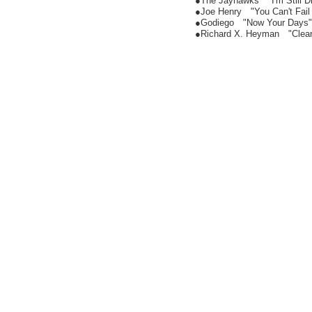
●The Jayhawks "I'm Still D
●Joe Henry "You Can't Fai
●Godiego "Now Your Days"
●Richard X. Heyman "Clea