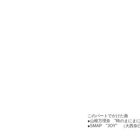
このパートでかけた曲
●山根万理奈 "時のまにまに"（
●SMAP "JOY" （大西