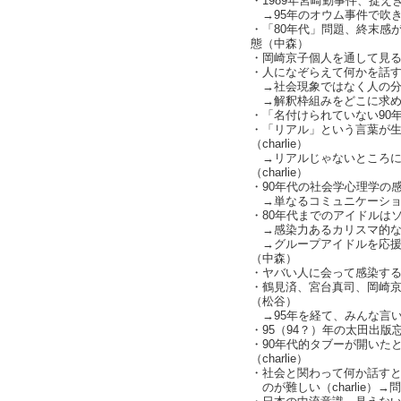
・1989年宮崎勤事件、捉
→95年のオウム事件で吹
・「80年代」問題、終末感
態（中森）
・岡崎京子個人を通して見
・人になぞらえて何かを話す（
→社会現象ではなく人の分析（c
→解釈枠組みをどこに求め
・「名付けられていない90
・「リアル」という言葉が
（charlie）
→リアルじゃないところに
（charlie）
・90年代の社会学心理学の感染原
→単なるコミュニケーションツ
・80年代までのアイドルは
→感染力あるカリスマ的な
→グループアイドルを応援
（中森）
・ヤバい人に会って感染す
・鶴見済、宮台真司、岡崎
（松谷）
→95年を経て、みんな言
・95（94？）年の太田出版
・90年代的タブーが開いた
（charlie）
・社会と関わって何か話す
のが難しい（charlie）