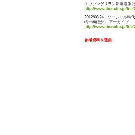
ヱヴァンゲリヲン新劇場版
http://www.tbsradio.jp/life
2012/06/24「ソーシャ
嶋一泰ほか） アーカイブ
http://www.tbsradio.jp/life
参考資料＆選曲↓