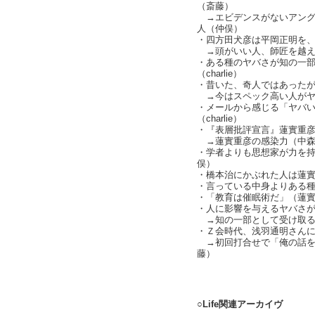
（斎藤）
→エビデンスがないアング
人（仲俣）
・四方田犬彦は平岡正明を
→頭がいい人、師匠を越え
・ある種のヤバさが知の一
（charlie）
・昔いた、奇人ではあった
→今はスペック高い人がヤバい
・メールから感じる「ヤバ
（charlie）
・『表層批評宣言』蓮實重彦
→蓮實重彦の感染力（中森
・学者よりも思想家が力を
俣）
・橋本治にかぶれた人は蓮
・言っている中身よりある
・「教育は催眠術だ」（蓮
・人に影響を与えるヤバさが言
→知の一部として受け取る環境
・Ｚ会時代、浅羽通明さんに
→初回打合せで「俺の話を
藤）
text by L
○Life関連アーカイヴ