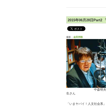
2015年06月28日Par
撮影：
会田邦秋
中森明夫
生さん
「いまヤバイ！人文社会系」Pa