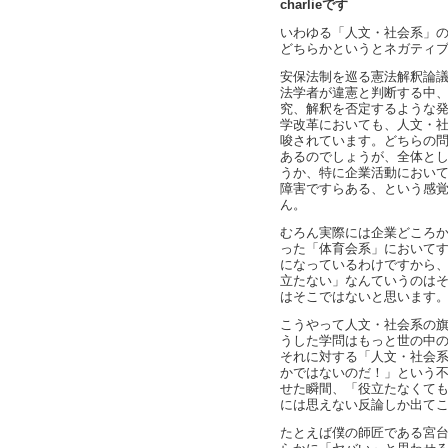
charlieです
いわゆる「人文・社会系」
どちらかというとネガティ
安保法制を巡る憲法解釈論
法学者が違憲と判断する中
究、解釈を否定するような
学改革においても、人文・
唆されています。どちらの
あるのでしょうが、全体と
うか、特に企業活動におい
障害ですらある、という感
ん。
むろん実際には企業どころ
った「体育会系」において
になっているわけですから
立たない」なんていうのは
はそこではないと思います
こうやって人文・社会系の
うした学問はもっと世の中
それに対する「人文・社会
かではないのだ！」という
せた瞬間、「役立たなくて
には思えない反論しか出て
たとえば僕の師匠である宮台