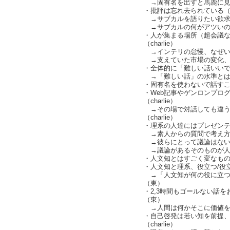
→固有名を出すと馬鹿に見
・批評は忘れ去られている
→サブカルを語りたい欲求はあ
→サブカルの何がアツいの
・人が集まる場所（超会議
（charlie）
→インテリの怠慢、なぜい
→支えていた市場の変化、人文
・全体的に「難しい話いい
→「難しい話」の水準とは（ch
・固有名を使わないで話す
・Web記事やゲンロンプロ
（charlie）
→その場で対話しても違う
（charlie）
・理系の人達にはプレゼン
→素人からの質問で考え方
→彼らにとって議論はない
→議論があるそのものが人
・人文知とはすごく変なも
・人文知と理系、役立つ/役
→「人文知が何の役に立つ
（東）
・2,3時間もゴールない話
（東）
→人間は何かそこに価値を
・自己啓発は若い知を前提、
（charlie）