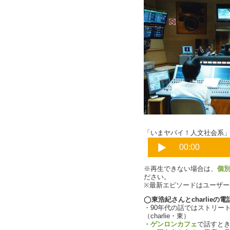
「いまヤバイ！人文社会系」Pa
※再生できない場合は、
個
ださい。
※最新エピソードはユーザ
◯東浩紀さんとcharlieの
・90年代の話ではストリー
（charlie・東）
・
ゲンロンカフェ
で話すと