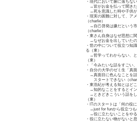
・現代において腑に落ちないも
→皆がお金を払って聞きたいも
→死を意識した時や子供ができ
・現実の困難に対して、ア
（charlie）
→自己啓発は嫌だという市
（charlie）
・東さん自身はなぜ思想に
→なぜお金を出していたの
・世の中について役立つ知
る（東）
→哲学ってわからない、と
（東）
・「今みたいな話をすごい、ヤ
・自分の大学のゼミ生「真面目
→真面目に色んなことを話
スタートできない（charl
・東浩紀が考える知とはどこまで
→知的なことをするとイン
→ときどきこういう話をし
（東）
・ITのスタートは「何の役
→just for funから役
→役に立たないことをやる
・役に立たない物がないと
text by L