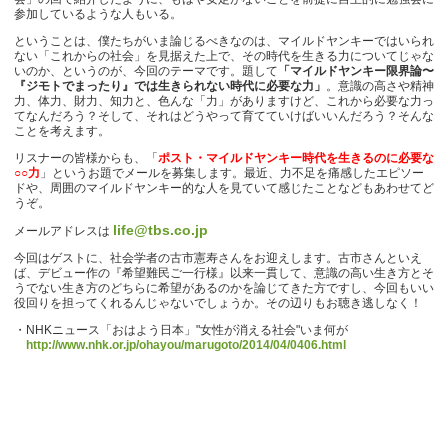
参加しているような人もいる。
ということは、僕たちがいま論じるべきなのは、マイルドヤンキーではいられ
ない「これからの社会」を見据えた上で、その時代を生きる力についてじゃな
いのか、というのが、今回のテーマです。題して
「マイルドヤンキー限界論〜
『ジモトでまったり』では生きられない時代に必要な力」
。意識の高さや精神
力、体力、財力、知力と、色んな「力」がありますけど、これから必要な力っ
てなんだろう？そして、それはどうやって育てていけばいいんだろう？そんな
ことを考えます。
リスナーの皆様からも、「
ポスト・マイルドヤンキー時代を生きるのに必要な
○○力
」というお題でメールを募集します。最近、力不足を痛感したエピソー
ドや、周囲のマイルドヤンキー的な人を見ていて感じたことなどもあわせてど
うぞ。
life@tbs.co.jp
メールアドレスは
今回はゲストに、社会学者の古市憲寿さんをお迎えします。古市さんといえ
ば、デビュー作の『希望難民ご一行様』以来一貫して、意識の高い生き方とそ
うでない生き方のどちらに希望があるのかを論じてきた方ですし、今回もいい
役回りを担ってくれるんじゃないでしょうか。その辺りもお聴き逃しなく！
・NHKニュース「おはよう日本」"女性が消える社会"いま何が
http://www.nhk.or.jp/ohayou/marugoto/2014/04/0406.html