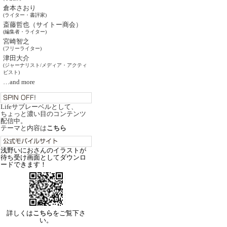
倉本さおり
(ライター・書評家)
斎藤哲也（サイトー商会）
(編集者・ライター)
宮崎智之
(フリーライター)
津田大介
(ジャーナリスト/メディア・アクティ
ビスト)
…and more
Lifeサブレーベルとして、
ちょっと濃い目のコンテンツ
配信中。
テーマと内容は
こちら
浅野いにおさんのイラストが
待ち受け画面としてダウンロ
ードできます！
詳しくは
こちら
をご覧下さ
い。