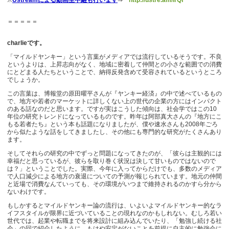
※
Ustreamによる動画生中継も行います
⇒
http://ustre.am/lrQf
＝＝＝＝＝
charlieです。
「マイルドヤンキー」という言葉がメディアでは流行しているそうです。不良
というよりは、上昇志向がなく、地域に密着して仲間との小さな範囲での消費
にとどまる人たちということで、納得反発含めて受容されているというところ
でしょうか。
この言葉は、博報堂の原田曜平さんが『ヤンキー経済』の中で述べているもの
で、地方や若者のマーケットに詳しくない上の世代の企業の方にはインパクト
のある話なのだと思います。ですが実はこうした傾向は、社会学ではこの10
年位の研究トレンドになっているものです。昨年は阿部真大さんの『地方にこ
もる若者たち』という本も話題になりましたが、僕や速水さんも2008年ごろ
から似たような話をしてきましたし、その他にも専門的な研究がたくさんあり
ます。
そしてそれらの研究の中でずっと問題になってきたのが、「彼らは主観的には
幸福だと思っているが、彼らを取り巻く状況は決して甘いものではないので
は？」ということでした。実際、今年に入ってからだけでも、多数のメディア
で人口減少による地方の衰退についての予測が報じられています。地元の仲間
と近場で消費なんていっても、その環境がいつまで維持されるのかすら分から
ないわけです。
もしかするとマイルドヤンキー論の流行は、いよいよマイルドヤンキー的なラ
イフスタイルが限界に近づいていることの現れなのかもしれない。むしろ若い
世代では、起業や転職までを将来設計に組み込んでいたり、「勉強し続ける社
会」の回で紹介したように、もはや安定がないことを前提に自主的に勉強会に