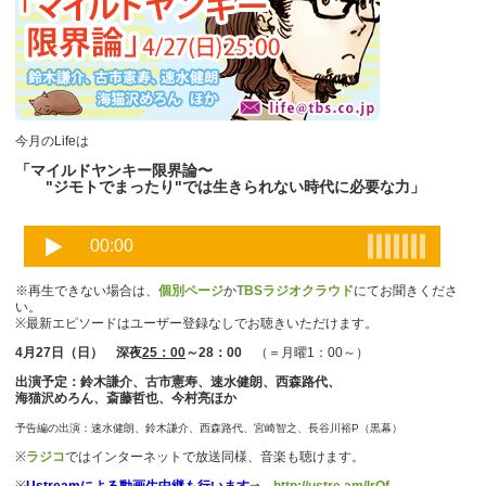
今月のLifeは
「マイルドヤンキー限界論〜
"ジモトでまったり"では生きられない時代に必要な力」
※再生できない場合は、
個別ページ
か
TBSラジオクラウド
にてお聞きくださ
い。
※最新エピソードはユーザー登録なしでお聴きいただけます。
4月27日（日） 深夜
25：00
～28：00
（＝月曜1：00～）
出演予定：鈴木謙介、古市憲寿、速水健朗、西森路代、
海猫沢めろん、斎藤哲也、今村亮ほか
予告編の出演：速水健朗、鈴木謙介、西森路代、宮崎智之、長谷川裕P（黒幕）
※
ラジコ
ではインターネットで放送同様、音楽も聴けます。