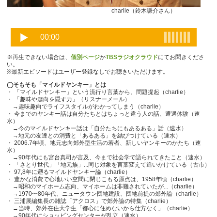
charlie（鈴木謙介さん）
※再生できない場合は、
個別ページ
か
TBSラジオクラウド
にてお聞きくださ
い。
※最新エピソードはユーザー登録なしでお聴きいただけます。
◯そもそも「マイルドヤンキー」とは
・ 「マイルドヤンキー」という流行り言葉から、問題提起（charlie）
・ 「趣味や趣向を隠す力」（リスナーメール）
→趣味趣向でライフスタイルがわかってしまう（charlie）
・ 今までのヤンキー話は自分たちとはちょっと違う人の話、遭遇体験（速
水）
→今のマイルドヤンキー話は「自分たちにもあるある」話（速水）
→地元の友達との消費と「あるある」を結びつけている（速水）
・ 2006.7年頃、地元志向郊外型生活の若者、新しいヤンキーのかたち（速
水）
→90年代にも宮台真司が言及、今まで社会学で語られてきたこと（速水）
・ 「さとり世代」「地元族」...同じ対象を言葉変えて追いかけている（古市）
・ 97,8年に遡るマイルドヤンキー論（charlie）
・ 豊かな消費で心地いい空間に閉じこもる原点は、1958年頃（charlie）
→昭和のマイホーム志向、マイホームは非難されていたが...（charlie）
→1970〜80年代、ニュータウン団地建設、団地前提の郊外論（charlie）
・ 三浦展編集長の雑誌「アクロス」で郊外論の特集（charlie）
→当時、郊外在住大学生「都心に住めないから仕方なく」（charlie）
→90年代にショッピングセンターが乱立（速水）