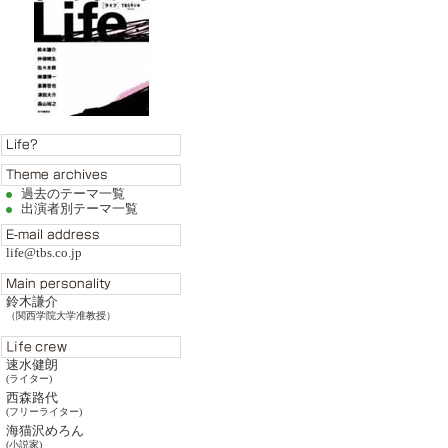
過去のテーマ一覧
出演者別テーマ一覧
life@tbs.co.jp
鈴木謙介
（関西学院大学准教授）
速水健朗
(ライター)
西森路代
(フリーライター)
海猫沢めろん
(小説家)