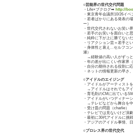
○芸能界の世代交代問題
・Life×ブクログ➡
http://bo
・東京青年会議所10/26イ
・若者ばかりにある発表の
ー）
・世代交代されないお笑い
・若手のお笑いを面白いと
・純粋に下が上に勝てない
・リアクション芸＝若手と
・身体性と衰え...セルフ
瀬）
→経験値の高い人がずっと
・年の差が出にくい作家界
・自分の期待される役割に
・ネットの情報更新の早さ、テ
○アイドルのエイジング
・アイドルがアーティスト
→アイドルはそれでもアイドル
・育毛剤のCMに出ているSM
・アイドルがいつディナーショ
→テレビなどから舞台を中
・受け皿の問題（charlie）
・テレビでは見ないけど演
・最初に30代アイドルに挑
・アジアのアイドル事情、
○
プロレス界の世代交代