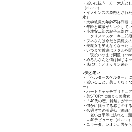
・老いに抗う一方、大人と
（charlie）
・イノセンスの象徴とされたTh
水）
・大学教員の年齢不詳問題（cha
・年齢と威厳がリンクしていた時
・小津安二郎の紀子三部作..
→クリスマスケーキ...25
・フネさんは今だと美魔女
・美魔女を笑えなくなった.
・いつまで僕達はメタルを
→現役いつまで問題（charl
・めろんさんと僕は同じネット
・店に行くとオッサン来た
○美と老い
・『ヘルタースケルター』
・老いること、美しくなく
ー）
・ハートキャッチプリキュアは
・美STORYに始まる美魔女
・「40代の恋、解禁」がテ
・何かに抗ってる感じのす
・40過ぎての美逆転（西森
→老いは平等に訪れる...
→40デビューか（charlie
・ニキータ、レオン...男