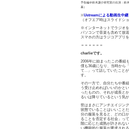
予告編＠鈴木謙介研究室の出演：鈴木謙
幕）
※
Ustreamによる動画生中
（オフエア時はスライドシ
※インターネットでラジオ
パソコンで音楽も含めて放
スマホの方はラジコアプリ
＝＝＝＝＝＝
charlieです。
2006年に始まったこの番組
僕も36歳になり、当時から「
て...」って話していたこ
す。
その一方で、自分たちや番
う受け止めればいいのかと
ったものの、それが成長と
るいは降りているという気
世はまさにアンチエイジン
状態でいることはいいこと
分の服装を見ると、どの口
ることを否定する社会」っ
階に応じた成熟が許されな
い機能的な服装が要求され