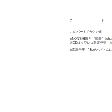
7
8
このパートでかけた曲
●NON'SHEEP "嘔吐"（cha
※CDはタワレコ限定発売
h
●森高千里 "私がオバさん