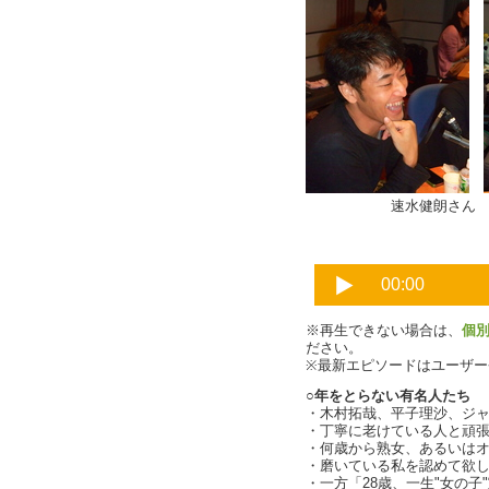
速水健朗さ
※再生できない場合は、
個
ださい。
※最新エピソードはユーザ
○年をとらない有名人たち
・木村拓哉、平子理沙、ジ
・丁寧に老けている人と頑
・何歳から熟女、あるいは
・磨いている私を認めて欲し
・一方「28歳、一生"女の子"