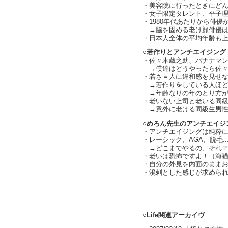
・美容院に行ったときにど
・女子限定タレント、平子
・1980年代あたりから俳
→脇を固める老け顔俳優は舞台
・日本人全体の平均年齢も
○若作りとアンチエイジング
・佐々木蔵之助、バナナマン設
→僕達はどうやったら佐々木蔵
・若さ＝人に違和感を見せ
→若作りをしている人ほど
→年齢なりの年のとり方がアン
・老いない上司と老いる同
→意外に老ける同級生男性.
○めろん先生のアンチエイジ
・アンチエイジングは純粋
・レーシック、AGA、脱毛.
→どこまでやるの、それ？（ch
・老いは恐怖ですよ！（海
・自分の外見を内面のまま
・溌剌とした感じが求められる
text by L
○Life関連アーカイヴ