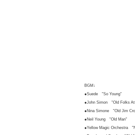
BGM↓
●Suede "So Young"
●John Simon "Old Folks A
●Nina Simone "Old Jim Cr
●Neil Young "Old Man"
●Yellow Magic Orchestra "