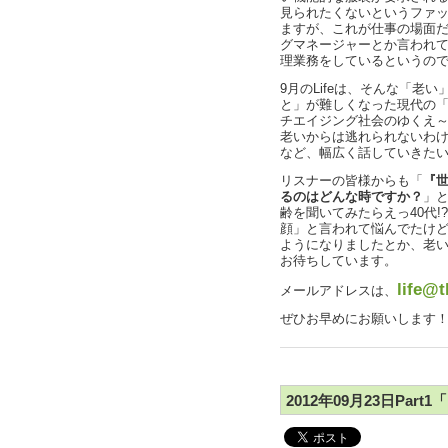
見られたくないというファ
ますが、これが仕事の場面
グマネージャーとか言われ
理業務をしているというの
9月のLifeは、そんな「老
と」が難しくなった現代の
チエイジング社会のゆくえ
老いからは逃れられないわ
など、幅広く話していきた
リスナーの皆様からも「
『
るのはどんな時ですか？
」
齢を聞いてみたらえっ40代
顔」と言われて悩んでたけ
ようになりましたとか、老
お待ちしています。
life@t
メールアドレスは、
ぜひお早めにお願いします
2012年09月23日Pa