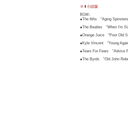
※⬆小説版
BGM↓
●The 6ths "Aging Spinsters (
●The Beatles "When I'm Six
●Orange Juice "Poor Old So
●Kyle Vincent "Young Agai
●Tears For Fears "Advice F
●The Byrds "Old John Robe