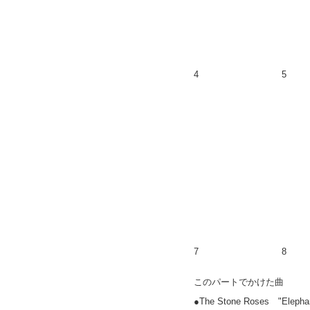
4
5
7
8
このパートでかけた曲
●The Stone Roses "Ele