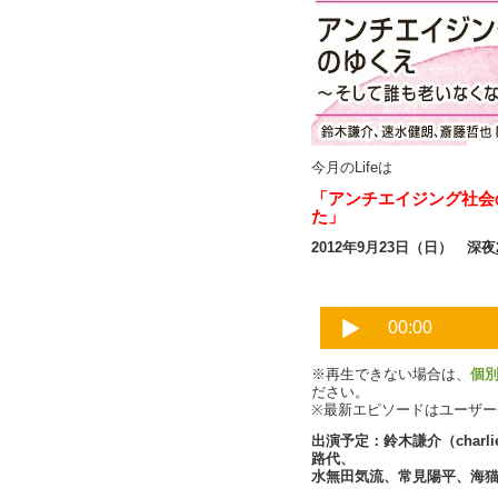
今月のLifeは
「アンチエイジング社会
た」
2012年9月23日（日） 深夜
※再生できない場合は、
個
ださい。
※最新エピソードはユーザ
出演予定：鈴木謙介（char
路代、
水無田気流、常見陽平、海猫沢