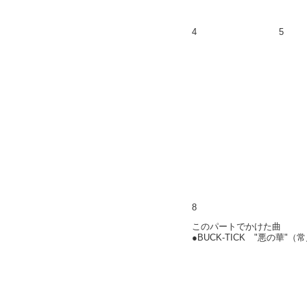
4
5
8
このパートでかけた曲
●BUCK-TICK "悪の華"