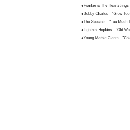
●Frankie & The Heartstring
●Bobby Charles "Grow Too
●The Specials "Too Much 
●Lightnin' Hopkins "Old W
●Young Marble Giants "Colo