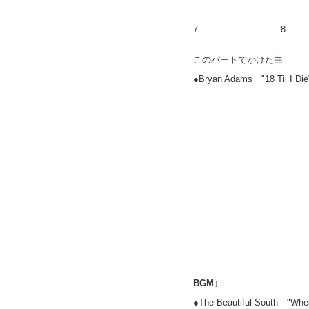
7
8
このパートでかけた曲
●Bryan Adams "18 Til 
BGM↓
●The Beautiful South "When