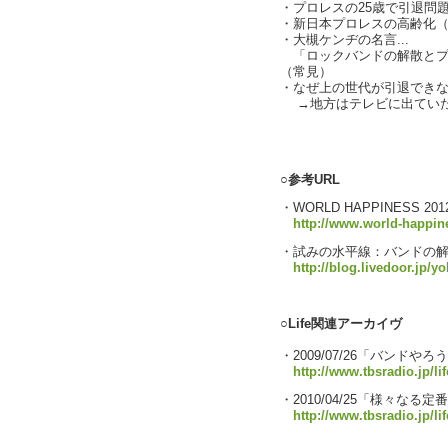
・プロレスの25歳で引退問
・新日本プロレスの高齢化
・大槻ケンヂの名言...
「ロックバンドの解散とプ
（常見）
・なぜ上の世代が引退でき
→地方はテレビに出ていた
text by L
○参考URL
・WORLD HAPPINESS 201
http://www.world-happin
・試みの水平線：バンドの
http://blog.livedoor.jp/
○Life関連アーカイヴ
・2009/07/26「バンドやろ
http://www.tbsradio.jp/li
・2010/04/25「様々な
http://www.tbsradio.jp/li