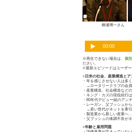
柳瀬博一さん
※再生できない場合は、
個
ださい。
※最新エピソードはユーザ
○​日​米​の​社​会​、​産​業​構​造​と​ア
・​年​を​感​じ​さ​せ​な​い​人​は​多​く
​→​ロ​ー​タ​リ​ー​ク​ラ​ブ​の​会​員
・​産​業​構​造​、​社​会​構​造​な​ど​の
・​キ​ン​グ​・​カ​ズ​の​現​役​続​行​は
・​8​0​年​代​デ​ビ​ュ​ー​組​の​ア​ン​チ
・​レ​ー​ガ​ン​、​父​ブ​ッ​シ​ュ​か​ら
→​若​い​世​代​が​ネ​ッ​ト​を​牽​引
・​製​造​業​か​ら​新​し​い​産​業​へ​...​年​
・​父​ブ​ッ​シ​ュ​の​体​調​不​良​が​ネ
○​年​齢​と​雇​用​問​題
・​評​価​基​準​が​定​ま​っ​て​い​な​い