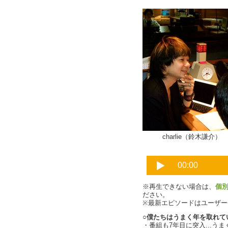
charlie（鈴木謙介）
※再生できない場合は、
個
ださい。
※最新エピソードはユーザ
○僕たちはうまく年を取れて
・番組も7年目に突入...うま