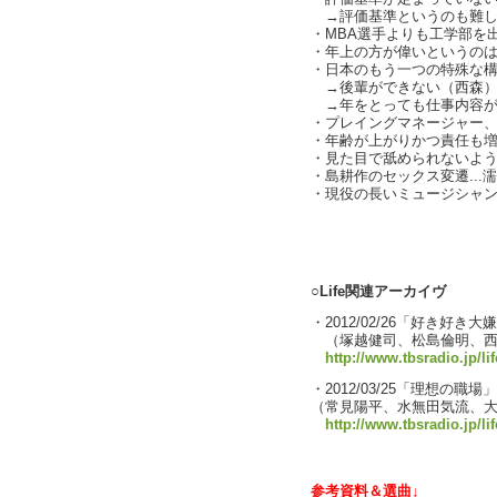
→​評​価​基​準​と​い​う​の​も​難​し​い
・​M​B​A​選​手​よ​り​も​工​学​部​を​出​た
・​年​上​の​方​が​偉​い​と​い​う​の​は
・​日​本​の​も​う​一​つ​の​特​殊​な​構​造​と
→​後​輩​が​で​き​な​い​（​西​森​
→​年​を​と​っ​て​も​仕​事​内​容​が​変​わ​
・​プ​レ​イ​ン​グ​マ​ネ​ー​ジ​ャ​ー​、​見​な
・​年​齢​が​上​が​り​か​つ​責​任​も​増​
・​見​た​目​で​舐​め​ら​れ​な​い​よ​う​に​し
・​島​耕​作​の​セ​ッ​ク​ス​変​遷​...​
・​現​役​の​長​い​ミ​ュ​ー​ジ​シ​ャ​ン​た​ち​
text by L
○Life関連アーカイヴ
・2012/02/26「好き好
（塚越健司、松島倫明、西
http://www.tbsradio.jp/li
・2012/03/25「理想の職場」
（常見陽平、水無田気流、
http://www.tbsradio.jp/li
参考資料＆選曲↓