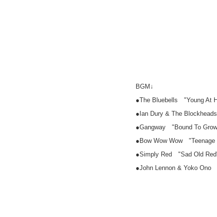
BGM↓
●The Bluebells "Young At H
●Ian Dury & The Blockhead
●Gangway "Bound To Grow
●Bow Wow Wow "Teenage 
●Simply Red "Sad Old Red
●John Lennon & Yoko Ono 