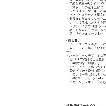
・年齢と威厳がリンクしていた時
・小津安二郎の紀子三部作..
→クリスマスケーキ...25
・フネさんは今だと美魔女
・美魔女を笑えなくなった.
・いつまで僕達はメタルを
→現役いつまで問題（charl
・めろんさんと僕は同じネット
・店に行くとオッサン来た
○美と老い
・『ヘルタースケルター』
・老いること、美しくなく
ー）
・ハートキャッチプリキュアは
・美STORYに始まる美魔女
・「40代の恋、解禁」がテ
・何かに抗ってる感じのす
・40過ぎての美逆転（西森
→老いは平等に訪れる...
→40デビューか（charlie
・ニキータ、レオン...男
text by L
○Life関連アーカイヴ