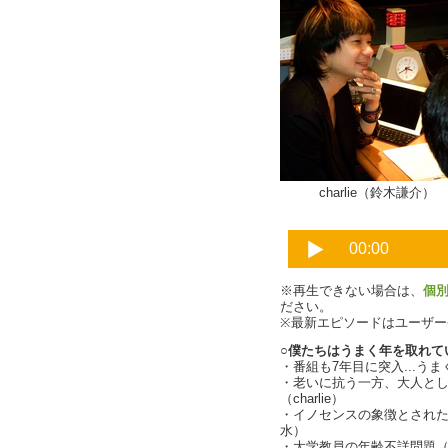
charlie（鈴木謙介）
※再生できない場合は、
個
ださい。
※最新エピソードはユーザ
○僕たちはうまく年を取れて
・番組も7年目に突入...うま
・老いに抗う一方、大人と
（charlie）
・イノセンスの象徴とされたTh
水）
・大学教員の年齢不詳問題（cha