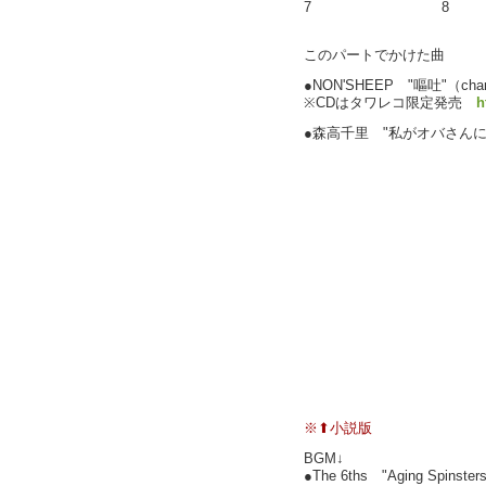
7
8
このパートでかけた曲
●NON'SHEEP "嘔吐"（cha
※CDはタワレコ限定発売
h
●森高千里 "私がオバさん
※⬆小説版
BGM↓
●The 6ths "Aging Spinsters (