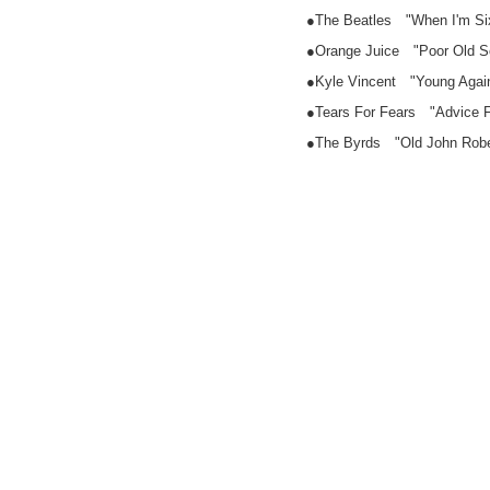
●The Beatles "When I'm Six
●Orange Juice "Poor Old So
●Kyle Vincent "Young Agai
●Tears For Fears "Advice F
●The Byrds "Old John Robe