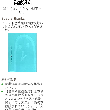
詳しくは
こちら
をご覧下さ
い。
イラストと番組ロゴは
浅野い
におさん
に描いていただきま
した。
新着記事は移転先を御覧く
ださい。
【音声＆動画配信】倉本さ
おりの書評系叩き売りラジ
オBanana〜『ペストの記
憶』『ウサ太夫』『あの本
は読まれているか』（「文
化系トークラジオLife」