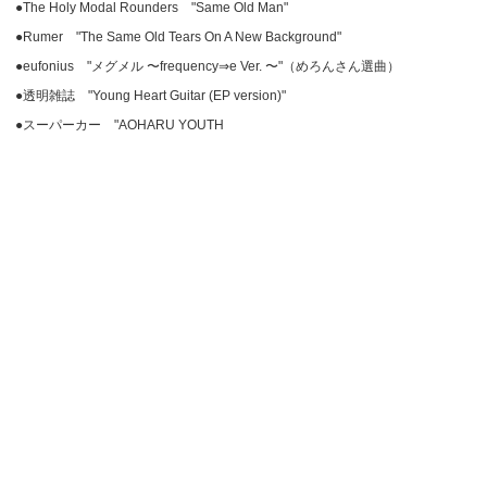
●The Holy Modal Rounders "Same Old Man"
●Rumer "The Same Old Tears On A New Background"
●eufonius "メグメル 〜frequency⇒e Ver. 〜"（めろんさん選曲）
●透明雑誌 "Young Heart Guitar (EP version)"
●スーパーカー "AOHARU YOUTH