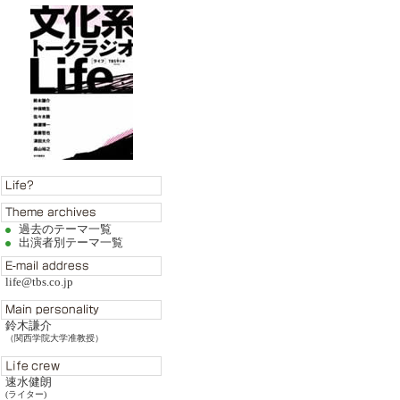
過去のテーマ一覧
出演者別テーマ一覧
life@tbs.co.jp
鈴木謙介
（関西学院大学准教授）
速水健朗
(ライター)