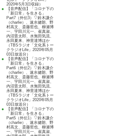
2020年5月3日収録）
【音声配信】「コロナ下の
「新日常」を生きる」
Part7（外伝3）▽鈴木謙介
（charlie）、速水健朗、野
村高文、斎藤哲也、柳瀬博
一、宇田川元一、崔真淑、
内沼晋太郎、水無田気流、
永田夏来、神里達博ほか
（TBSラジオ「文化系トー
クラジオLife」2020年05月
03日放送分）
【音声配信】「コロナ下の
「新日常」を生きる」
Part6（外伝2）▽鈴木謙介
（charlie）、速水健朗、野
村高文、斎藤哲也、柳瀬博
一、宇田川元一、崔真淑、
内沼晋太郎、水無田気流、
永田夏来、神里達博ほか
（TBSラジオ「文化系トー
クラジオLife」2020年05月
03日放送分）
【音声配信】「コロナ下の
「新日常」を生きる」
Part5（外伝1）▽鈴木謙介
（charlie）、速水健朗、野
村高文、斎藤哲也、柳瀬博
一、宇田川元一、崔真淑、