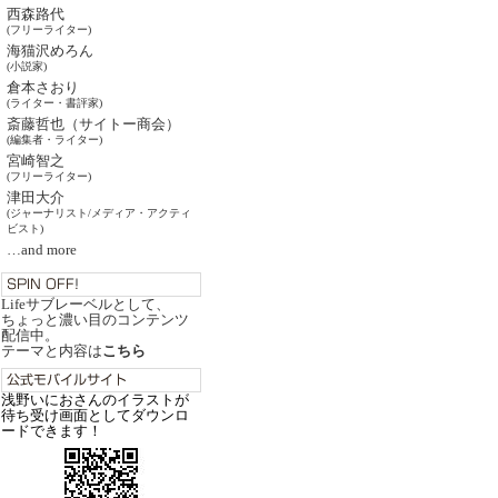
西森路代
(フリーライター)
海猫沢めろん
(小説家)
倉本さおり
(ライター・書評家)
斎藤哲也（サイトー商会）
(編集者・ライター)
宮崎智之
(フリーライター)
津田大介
(ジャーナリスト/メディア・アクティ
ビスト)
…and more
Lifeサブレーベルとして、
ちょっと濃い目のコンテンツ
配信中。
テーマと内容は
こちら
浅野いにおさんのイラストが
待ち受け画面としてダウンロ
ードできます！