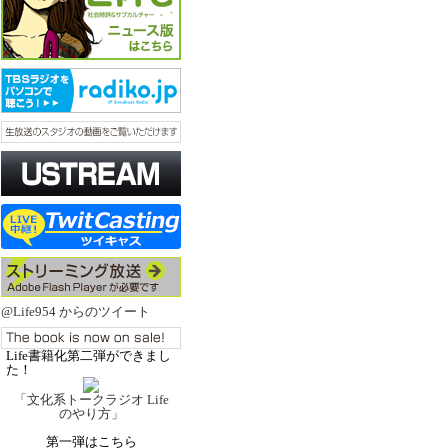
@Life954 からのツイート
Life書籍化第二弾ができまし
た！
「文化系トークラジオ Life
のやり方」
第一弾はこちら