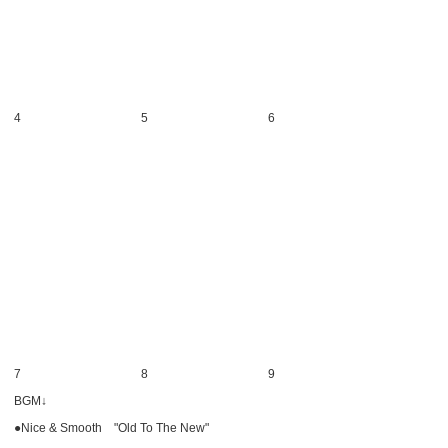
4
5
6
7
8
9
BGM↓
●Nice & Smooth "Old To The New"