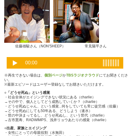
佐藤雄駿さん（NON'SHEEP） 常見陽平さん
※再生できない場合は、
個別ページ
か
TBSラジオクラウド
にてお聞きくださ
い。
※最新エピソードはユーザー登録なしでお聴きいただけます。
○「どうせ死ぬ」という感覚
・社会全体がエイジングできない状況にある（charlie）
→その中で、個人としてどう成熟していくか？（charlie）
・どうせ死ぬじゃん、という感覚...何をしていても常に徒労感（佐藤）
→どうせ死ぬにしても50年ある、どうしよう（速水）
・世の中決まってるし、どうせ死ぬし、という世代（charlie）
→古市憲寿、RADWIMPS、浅井リョウあたりの感覚（charlie）
○出産、家族とエイジング
・女性にとっての母親役割（水無田）