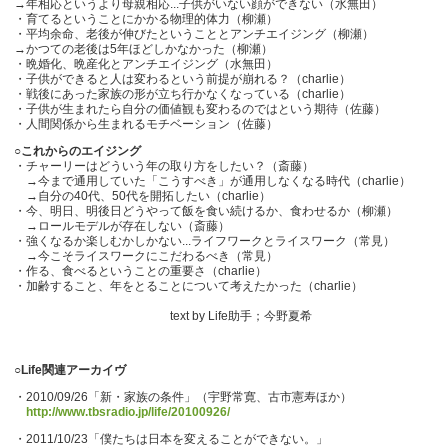
→年相応というより母親相応...子供がいない顔ができない（水無田）
・育てるということにかかる物理的体力（柳瀬）
・平均余命、老後が伸びたということとアンチエイジング（柳瀬）
→かつての老後は5年ほどしかなかった（柳瀬）
・晩婚化、晩産化とアンチエイジング（水無田）
・子供ができると人は変わるという前提が崩れる？（charlie）
・戦後にあった家族の形が立ち行かなくなっている（charlie）
・子供が生まれたら自分の価値観も変わるのではという期待（佐藤）
・人間関係から生まれるモチベーション（佐藤）
○これからのエイジング
・チャーリーはどういう年の取り方をしたい？（斎藤）
→今まで通用していた「こうすべき」が通用しなくなる時代（charlie）
→自分の40代、50代を開拓したい（charlie）
・今、明日、明後日どうやって飯を食い続けるか、食わせるか（柳瀬）
→ロールモデルが存在しない（斎藤）
・強くなるか楽しむかしかない...ライフワークとライスワーク（常見）
→今こそライスワークにこだわるべき（常見）
・作る、食べるということの重要さ（charlie）
・加齢すること、年をとることについて考えたかった（charlie）
text by Life助手；今野夏希
○Life関連アーカイヴ
・2010/09/26「新・家族の条件」（宇野常寛、古市憲寿ほか）
http://www.tbsradio.jp/life/20100926/
・2011/10/23「僕たちは日本を変えることができない。」