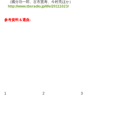
（國分功一郎、古市憲寿、今村亮ほか）
http://www.tbsradio.jp/life/20111023/
参考資料＆選曲↓
1
2
3