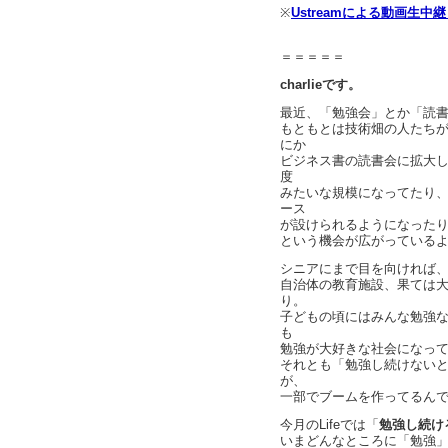
※
Ustreamによる動画生中
＝＝＝＝＝
charlieです。
最近、「勉強会」とか「読
もともとは技術畑の人たち
にか
ビジネス書の読書会に拡大
度
みたいな規模になってたり
ース
が設けられるようになった
という機会が広がっている
シニアにまで目を向ければ
自治体の教育施設、果ては
り。
子どもの頃にはみんな勉強
も
勉強が大好きな社会になっ
それとも「勉強し続けない
が、
一部でブームを作ってるん
今月のLifeでは「
勉強し続け
いまどんなところに「勉強