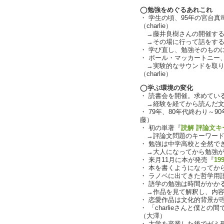
◯勉強をめぐるあれこれ
・ 学生の頃、95年の宮台
（charlie）
→藤井良樹さんの開催する
→その場に行って話をするのが
・ 学び直し、勉強そのものに
・ ポール・マッカートニー、Earth
→実験的なサウンドを取り
（charlie）
◯学ぶ環境の変化
・ 読書会を開催。求めてい
→経験を経てから読んだ文
・ 79年、80年代終わり～
藤）
・ 初の単著『
読解 評論文キ
→評論文問題のキーワード
・ 勉強は中学高校と全然で
→大人になってから勉強が
・ 来月11月に本が発売『
19
・ 本を書くようになってか
・ ラノベに出てきた哲学用
・ 語学の勉強は時間がかか
→作品を見て解釈し、内容
・ 恋愛作品は文化的背景が理
・ 「charlieさんと僕と
（大澤）