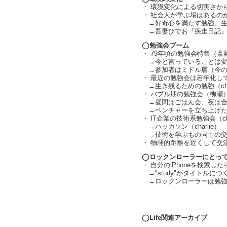
・ 環境変化による切実さか
・ 社会人が学ぶ場はあるのか？（
→好奇心を満たす勉強、生
→吾妻ひでお『疾走日記』
◯勉強会ブーム
・ 79年頃の勉強会特集（斎
→今と言っていることは変
→参加者はミドル層（今の
・ 最近の勉強会は若年化し
→生き残るための勉強（char
・ バブル期の勉強会（柳瀬
→昼間はごはん会、夜は合
→ベンチャーを立ち上げた
・ IT企業の技術系勉強会（cha
→ハッカソン（charlie）
→技術を学ぶもの同士の交流は
・ 物理的距離を近くして交
◯ロックンローラーにとっ
・ 自分のiPhoneを検索し
→"study"がタイトルに
→ロックンローラーは勉強
text by L
◯Life関連アーカイブ