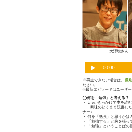
大澤聡さん
※再生できない場合は、
個
ださい。
※最新エピソードはユーザ
◯何を「勉強」と考える？
・ Lifeがきっかけで本を
→興味の赴くまま読書した
ナー）
・ 何を「勉強」と思うかは
・ 「勉強する」と胸を張って言
・ 「勉強」ということばの拡大（