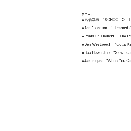
BGM↓
●高橋幸宏 "SCHOOL OF T
●Jan Johnston "I Learned (
●Poets Of Thought "The R
●Ben Westbeech "Gotta Ke
●Boo Hewerdine "Slow Lear
●Jamiroquai "When You Gonn