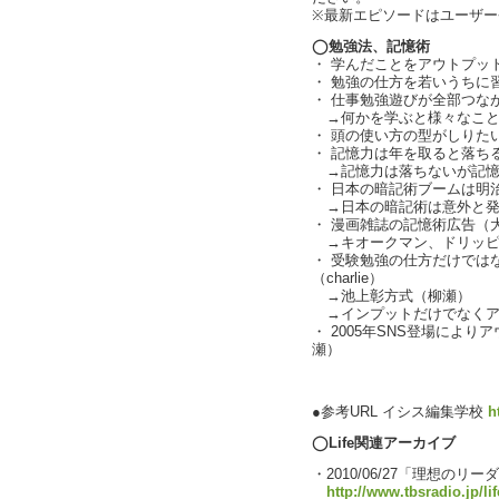
※最新エピソードはユーザ
◯勉強法、記憶術
・ 学んだことをアウトプット
・ 勉強の仕方を若いうちに
・ 仕事勉強遊びが全部つな
→何かを学ぶと様々なこと
・ 頭の使い方の型がしりた
・ 記憶力は年を取ると落ち
→記憶力は落ちないが記憶
・ 日本の暗記術ブームは明
→日本の暗記術は意外と発
・ 漫画雑誌の記憶術広告（
→キオークマン、ドリッピー、
・ 受験勉強の仕方だけでは
（charlie）
→池上彰方式（柳瀬）
→インプットだけでなくア
・ 2005年SNS登場によ
瀬）
text by L
●参考URL イシス編集学校
h
◯Life関連アーカイブ
・2010/06/27「理想の
http://www.tbsradio.jp/li