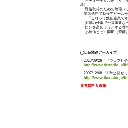
・ 大学を卒業した後でゼミ
澤）
・ 資格取得のための勉強（
・景気低迷で勉強アピール
→「これって勉強産業です
・ 実際の仕事で一番重要な
・ 自分を高めようとする理
・ 小椋佳とゼミ同期（斎藤
text by L
◯Life関連アーカイブ
・2013/09/28「『ウェ
http://www.tbsradio.jp/li
・2007/12/08 「Life公開
http://www.tbsradio.jp/life
参考資料＆選曲↓