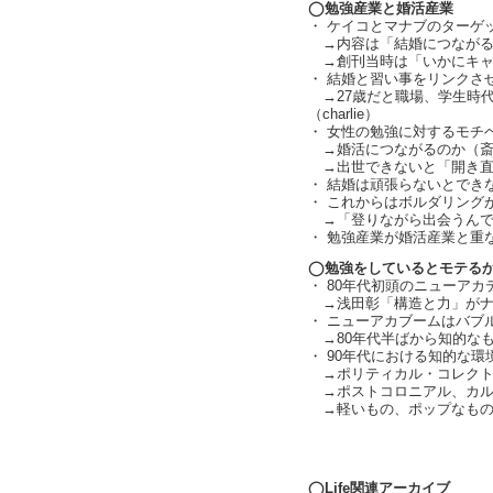
◯勉強産業と婚活産業
・ ケイコとマナブのターゲ
→内容は「結婚につながる
→創刊当時は「いかにキャ
・ 結婚と習い事をリンクさ
→27歳だと職場、学生時
（charlie）
・ 女性の勉強に対するモチ
→婚活につながるのか（斎
→出世できないと「開き直
・ 結婚は頑張らないとでき
・ これからはボルダリングがく
→「登りながら出会うんで
・ 勉強産業が婚活産業と重
◯勉強をしているとモテる
・ 80年代初頭のニューア
→浅田彰「構造と力」がナ
・ ニューアカブームはバブ
→80年代半ばから知的な
・ 90年代における知的な環境（
→ポリティカル・コレクト
→ポストコロニアル、カル
→軽いもの、ポップなもの
text by L
◯Life関連アーカイブ