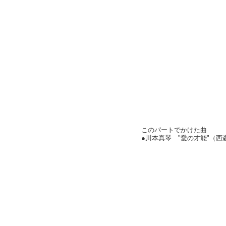
このパートでかけた曲
●川本真琴 "愛の才能"（