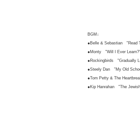
BGM↓
●Belle & Sebastian "Read 
●Monty "Will I Ever Learn?
●Rockingbirds "Gradually L
●Steely Dan "My Old Schoo
●Tom Petty & The Heartbrea
●Kip Hanrahan "The Jewish 