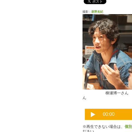
撮影：
萩野友紀
柳瀬博一さ
ん
※再生できない場合は、
個
ださい。