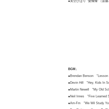
●美空ひばり "愛燦燦"（斎
BGM↓
●Brendan Benson "Lesson 
●Devin Hill "Hey, Kids In S
●Martin Newell "My Old Sc
●Neil Innes "Five Learned 
●Am-Fm "We Wil Study Your