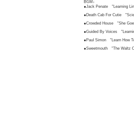
BGM↓
●Jack Penate "Learning Li
●Death Cab For Cutie "Scien
●Crowded House "She Goe
●Guided By Voices "Learni
●Paul Simon "Learn How To
●Sweetmouth "The Waltz C