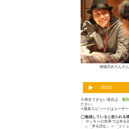
海猫沢めろん
※再生できない場合は、
個
ださい。
※最新エピソードはユーザ
◯勉強していると怒られる
・ ヤンキーの世界では本を
→「本を読む」＝「コミュ