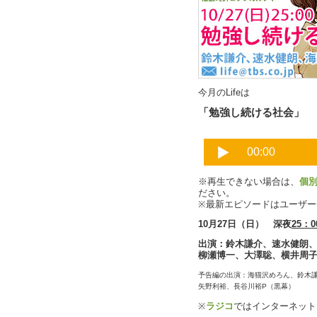
今月のLifeは
「勉強し続ける社会」
※再生できない場合は、
個
ださい。
※最新エピソードはユーザ
10月27日（日） 深夜
25：0
出演：鈴木謙介、速水健朗
柳瀬博一、大澤聡、横井周
予告編の出演：海猫沢めろん、鈴木謙介
矢野利裕、長谷川裕P（黒幕）
※
ラジコ
ではインターネット