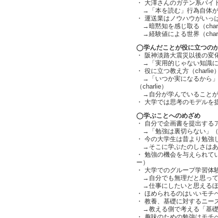
・ 大澤さんのガテン系バイ
→「本を読む」行為自体が
・ 運送業はノウハウがいっ
→暗黙知を感じ取る（charl
→経験値による世界（charl
◯学んだことが役に立つの
・ 阪神淡路大震災以後の変化（c
→「実用的じゃない知識に対す
・ 役に立つ教え方（charlie
→「いつか実になるから」
（charlie）
→自分が学んでいることが
・ 大学では思考のモデルを
◯学ぶことへのめざめ
・ 自分で企画書を提出する
→「勉強は裏切らない」（
・ 今の大学生は昔より勉強して
→そこに学ぶたのしさはあるの
・ 勉強の機会を与えられて
ー）
・ 大学でのグループ学習体
→自分でも無理だと思って
→仕事にしたいと思えるほ
・ ほめられるのはいいモチ
・ 教養、基礎に対するニー
→教える側で考える「基礎
・ 趣味のための勉強はモチ