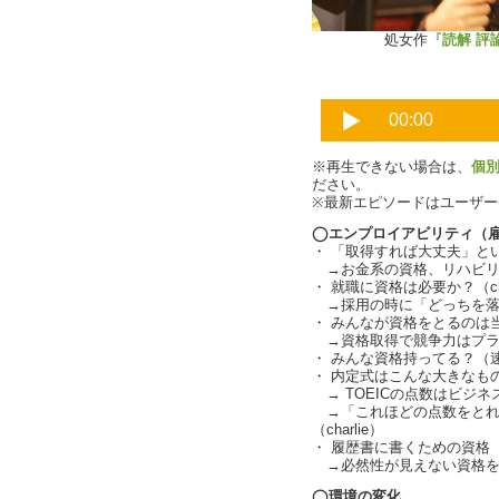
処女作『
読解 評
※再生できない場合は、
個
ださい。
※最新エピソードはユーザ
◯エンプロイアビリティ（
・ 「取得すれば大丈夫」と
→お金系の資格、リハビリ
・ 就職に資格は必要か？（cha
→採用の時に「どっちを落
・ みんなが資格をとるのは
→資格取得で競争力はプラ
・ みんな資格持ってる？（
・ 内定式はこんな大きなものだ
→ TOEICの点数はビジネス
→「これほどの点数をとれ
（charlie）
・ 履歴書に書くための資格（ch
→必然性が見えない資格を
◯環境の変化