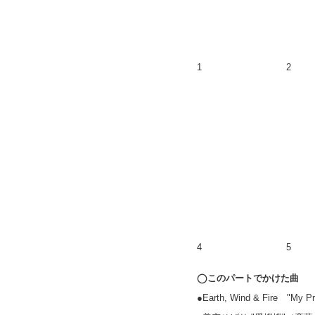
1
2
4
5
◯このパートでかけた曲
●Earth, Wind & Fire "My 