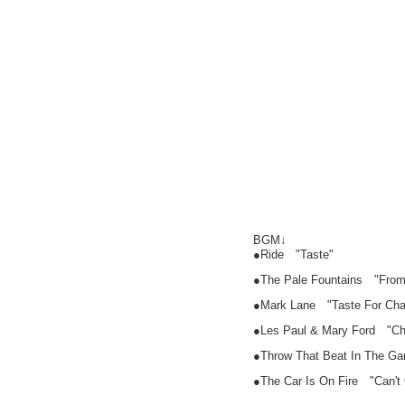
BGM↓
●Ride "Taste"
●The Pale Fountains "From 
●Mark Lane "Taste For Ch
●Les Paul & Mary Ford "Ch
●Throw That Beat In The Ga
●The Car Is On Fire "Can't