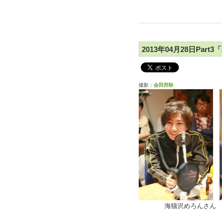
2013年04月28日Part
撮影：
会田邦秋
海猫沢めろんさ