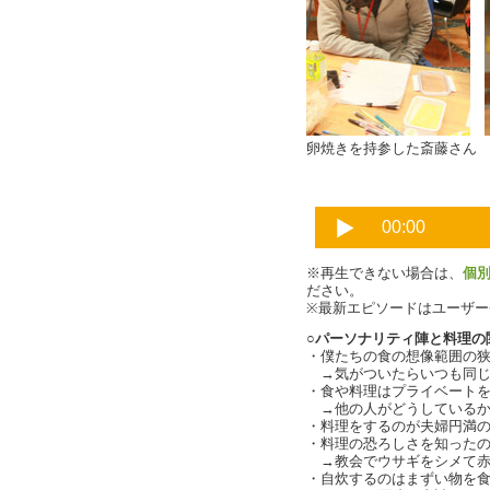
卵焼きを持参した斎藤さん
※再生できない場合は、
個
ださい。
※最新エピソードはユーザ
○パーソナリティ陣と料理の
・僕たちの食の想像範囲の狭さ（
→気がついたらいつも同じよう
・食や料理はプライベートをさら
→他の人がどうしているか
・料理をするのが夫婦円満の
・料理の恐ろしさを知った
→教会でウサギをシメて赤
・自炊するのはまずい物を