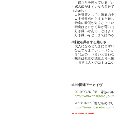
僕たちを縛っている（char
・嫁の飯がまずいなら自分
（charlie）
→改善策として、家庭の夕
→主婦視点からすると難しい（c
・給食の時間が短くなっている（
・給食はとにかく味が薄い
・好き嫌いがあることはよ
・好き嫌いをどこまで認めるか（
○味覚を共有する難しさ
・大人になるとたまにまず
・ひたすらまずいラーメン
・名門店の「うまいと言わ
・味覚は視覚や聴覚よりも
→味覚は人とのコミュニケーシ
text by L
○Life関連アーカイヴ
・2010/09/26「新・家
http://www.tbsradio.jp/li
・2013/01/27「友だちの作
http://www.tbsradio.jp/li