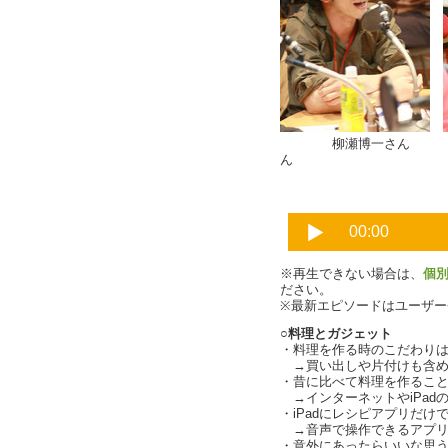
柳瀬博一さん
※再生できない場合は、
個
ださい。
※最新エピソードはユーザ
○料理とガジェット
・料理を作る時のこだわり
→買い出しや片付けも含め
・昔に比べて料理を作るこ
→インターネットやiPad
・iPadにレシピアプリだけで1
→音声で操作できるアプリもあ
・意外にあったらいいな思