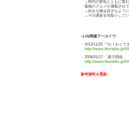
→時代の変化とともに変わる感
・孤独のグルメが連載されて
→好きな物を好きなように
→その感覚を先取りしてい
text by L
○Life関連アーカイヴ
・2012/11/25「"わくわ
http://www.tbsradio.jp/li
・2008/01/27 「親子関係」
http://www.tbsradio.jp/li
参考資料＆選曲↓