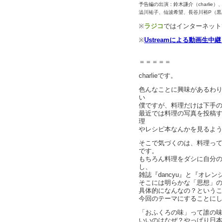
予告編の出演：鈴木謙介（charli
澁川祐子、仙波希望、長谷川裕P（黒
※
ラジコ
ではインターネット
※
Ustreamによる動画生中
＝＝＝＝＝
charlieです。
色んなことに興味があるわ
い
僕ですが、料理だけは下手
最近では料理の写真を投稿
理
やレシピ本なんかを見るよ
そこで気づくのは、料理っ
です。
もちろん料理をダシに自分
し、
雑誌『dancyu』と『オレ
そこには明らかな「思想」
具体的になんなの？という
今回のテーマにすることに
「おふくろの味」って誰の
いいのはなぜ？やっぱり日