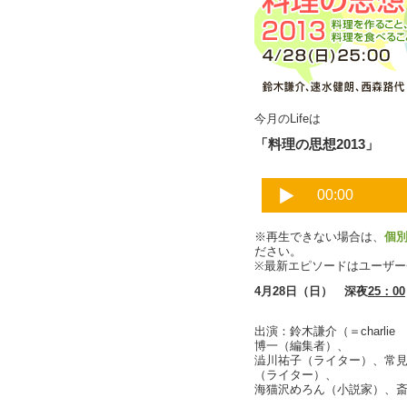
今月のLifeは
「料理の思想2013」
※再生できない場合は、
個
ださい。
※最新エピソードはユーザ
4月28日（日） 深夜
25：00
出演：鈴木謙介（＝charl
博一（編集者）、
澁川祐子（ライター）、常
（ライター）、
海猫沢めろん（小説家）、