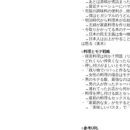
→あとは原稿が煮詰まった
→最近チャーシューにハマ
・市販の調味料の便利さ...
→僕はヒガシマルのうどんだし
・明治時代から料理本が出
→主婦が家庭料理を作り始
・今取りかかってる本のテ
→日本の民主主義は食べ物
→日本人はお上がやること
は怒る（速水）
○料理とモテ戦略
・得意料理は何か？問題（
・どれくらい仲良くなった
・押し付けがましいとモテ
・「残り物でパパっと作るなん
→女性の料理の場合はモテとい
・男のモテる飯、最強なの
→男の人が作ったチャーハンと
→連れてったお店から何か
・料理を押し付ける奴とセ
→最初の料理もセックスも
・「家庭的な女」がモテる
→「美味しいパスタ」で「家
text by L
○参考URL