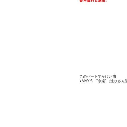
参考資料＆選曲↓
このパートでかけた曲
●MAY'S "永遠"（速水さ