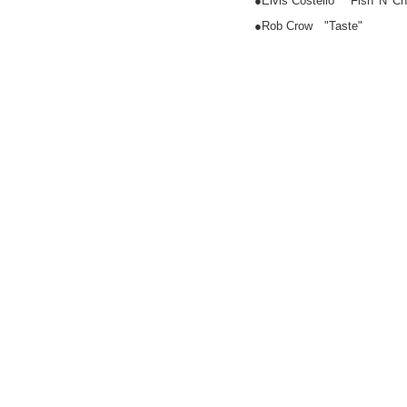
●Elvis Costello "Fish 'N' Ch
●Rob Crow "Taste"