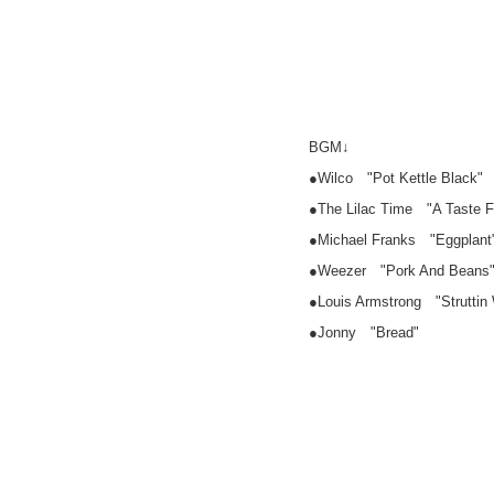
BGM↓
●Wilco "Pot Kettle Black"
●The Lilac Time "A Taste F
●Michael Franks "Eggplant
●Weezer "Pork And Beans
●Louis Armstrong "Struttin
●Jonny "Bread"