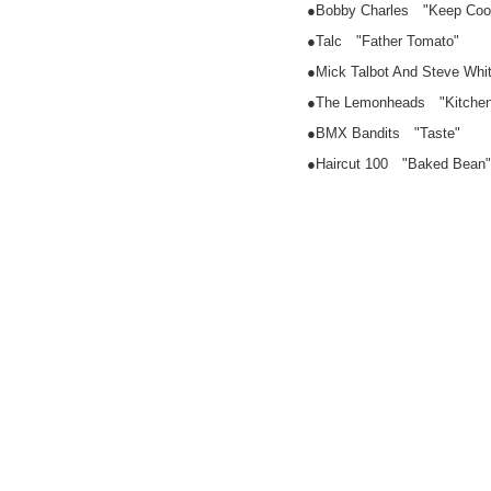
●Bobby Charles "Keep Coo
●Talc "Father Tomato"
●Mick Talbot And Steve Whi
●The Lemonheads "Kitchen
●BMX Bandits "Taste"
●Haircut 100 "Baked Bean"