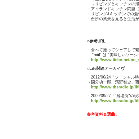
→リビングとキッチンの滞
・アイランドキッチン問題
・リビング&キッチンでの勉
・台所の風景を見ると生活
text by L
○参考URL
・食べて撮ってシェアして
"miil" は "美味しいソーシャル"
http://www.ttcbn.net/no_
○Life関連アーカイヴ
・2012/06/24「ソーシャル
（國分功一郎、濱野智史、
http://www.tbsradio.jp/li
・2009/09/27「"居場所
http://www.tbsradio.jp/li
参考資料＆選曲↓