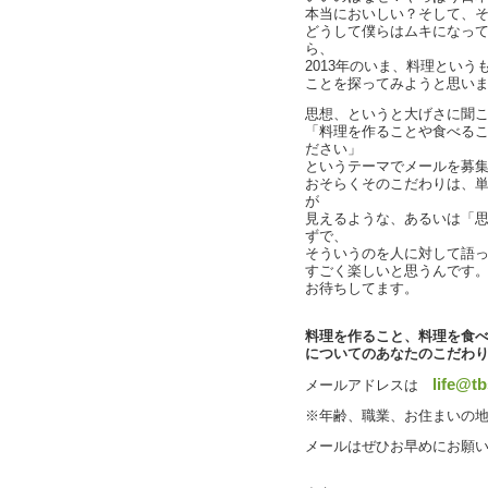
本当においしい？そして、
どうして僕らはムキになっ
ら、
2013年のいま、料理とい
ことを探ってみようと思い
思想、というと大げさに聞
「料理を作ることや食べる
ださい」
というテーマでメールを募
おそらくそのこだわりは、
が
見えるような、あるいは「
ずで、
そういうのを人に対して語
すごく楽しいと思うんです
お待ちしてます。
料理を作ること、料理を食
についてのあなたのこだわ
life@tb
メールアドレスは
※年齢、職業、お住まいの
メールはぜひお早めにお願