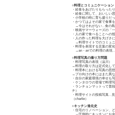
○料理とコミュニケーション
・給食をあげたりもらったり
・給食に関して、おいしい
・小学校の時に育ち盛りだ
・かつてはよその家で食事をす
→今はそれがない...食の島宇宙
・映画サマーウォーズの「
・人の家で食べることへの
・人の作った料理を大げさに褒め
→料理サイトでのコミュニケー
・料理を表現する言葉の変化（c
→an・anでの料理の表現...
○料理写真の撮り方問題
・料理写真の表現（澁川）
→料理の取り方は定式化し
・料理本における写真の思想.
→プロ向けの本にはまた異
・自分の家庭環境の幸せも
・ケンタロウの登場で料理
・ランチョンマットって普
チ）
・料理サイトの投稿写真..
（charlie）
○キッチン進化史
・住宅のリノベーション、
→圧倒的にキッチンにお金