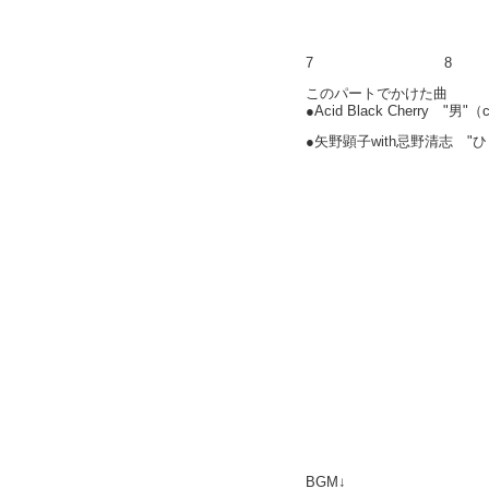
7
8
このパートでかけた曲
●Acid Black Cherry "男"（
●矢野顕子with忌野清志 
BGM↓