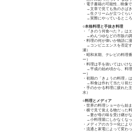
・電子書籍の可能性...映像
→文章で見ても魚のさばき
→生クリームが立つぐらいって
→実際にやっているところ
○本格料理と手抜き料理
・『きのう何食べた？』は
→めんつゆなどの市販の調
・料理の何が偉いか物語に
→コンビニエンスを否定す
瀬）
・昭和末期、テレビの料理
ー）
・料理は手を抜いてはいけ
→平成の始め頃から、料理
ー）
・初期の「きょうの料理」
→和食は作れて当たり前だ
・手のかかる料理に疲れた
水）
○料理とメディア
・世界の料理ショーから始
・横で見て覚える物だった料理
→妻が母の味を受け継がなくな
→小料理屋にしかなくなったお
・メディアのカラー化により「
・流通と家電によって変わった家