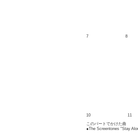
7
8
10
11
このパートでかけた曲
●The Screentones "Sta