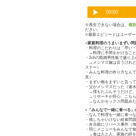
※再生できない場合は、
個
ださい。
※最新エピソードはユーザ
○家庭料理のうまいまずい問
・料理のこだわりは「早い
→料理に手間をかけること
・2chの既婚男性板で盛り
→メシマズ嫁は言うけれど
スナー）
・みんな料理の作り方なん
見）
・まずい物をまずいと言っ
・父がメシマズだった（速
→僕もたぶんそうだけど、
→リサーチが肝心、こちら
→なんかセックス問題みたい
○「みんなで一緒に食べる」
・なんで料理を一緒に食べ
・残しちゃいけない給食問
・弁当箱にリバース事件（
・同じメニューをみんなで食べる
→食は人と人、家族の絆を