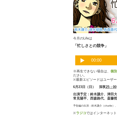
今月のLifeは
「忙しさとの競争」
※再生できない場合は、
個
ださい。
※最新エピソードはユーザ
6月23日（日） 深夜
25：00
出演予定：鈴木謙介、津田
常見陽平、西森路代、斎藤
予告編の出演：鈴木謙介（charli
※
ラジコ
ではインターネット