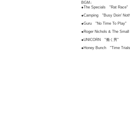
BGM↓
●The Specials "Rat Race"
●Camping "Busy Doin' Nothi
●Guru "No Time To Play"
●Roger Nichols & The Small 
●UNICORN "働く男"
●Honey Bunch "Time Trials