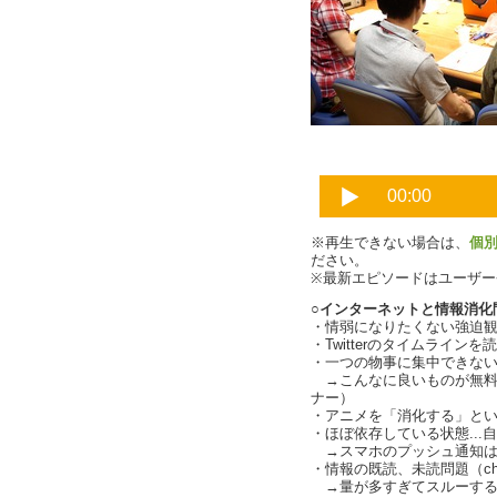
※再生できない場合は、
個
ださい。
※最新エピソードはユーザ
○インターネットと情報消化
・情弱になりたくない強迫
・Twitterのタイムライ
・一つの物事に集中できな
→こんなに良いものが無料
ナー）
・アニメを「消化する」と
・ほぼ依存している状態..
→スマホのプッシュ通知は
・情報の既読、未読問題（char
→量が多すぎてスルーするしか