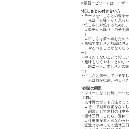
※最新エピソードはユーザ
○忙しさとの付き合い方
・テーマを忙しさとの競争か、
→俺は「狂騒」かと思った
・忙しさに対処するために
→競争から降り、自分を諦め
ー）
→忙しさは前へ進むための
・無職で忙しさと無縁に見
→やるべきことがなくなっ
ー）
・やりたくないことで忙し
・趣味もなくやることのな
→脱ニート...忙しさとの
ー）
・忙しさと競争している楽しさ
→人は何か役割、やるべきこと
○副業の問題
・フリーになった時に一つ
（津田）
・人件費のカット方法とし
→そこで副業規定をなくした
→副業として無料の仕事を
・週休三日にしたら、週休
→仕事量が変わらなかったら忙
・派遣とかやってて週休三