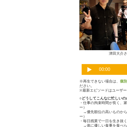
津田大介さ
※再生できない場合は、
個
ださい。
※最新エピソードはユーザ
○どうしてこんなに忙しいの
・仕事の拘束時間が長く、
ー）
→優先順位の高いものから
ー）
・毎日残業で一日を生き抜
→体に優しい食事を食べられ