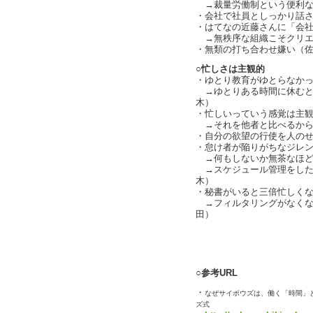
→裁量労働制という便利な言
・会社で社員としっかり話
・はてなの近藤さんに「会
→無秩序な組織こそクリエイテ
・無類の打ち合わせ嫌い（
○忙しさは主観的
・ゆとり教育がゆとらなか
→ゆとりある時間に休むと
木）
・忙しいっていう感覚は主
→それを他者と比べるから
・自分の欲望の行使を人の
・怠け者が陥りがちなジレ
→何もしないか無茶なほど
→スケジュール管理をした
木）
・秘書がいると三倍忙しく
→フィルタリングがなくなる
田）
text by L
○参考URL
・
なぜサイボウズは、働く「時間」と
ズ式