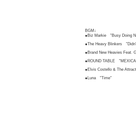
BGM↓
●Biz Markie "Busy Doing Nu
●The Heavy Blinkers "Didn'
●Brand New Heavies Feat. Ga
●ROUND TABLE "MEXICA
●Elvis Costello & The Attra
●Luna "Time"