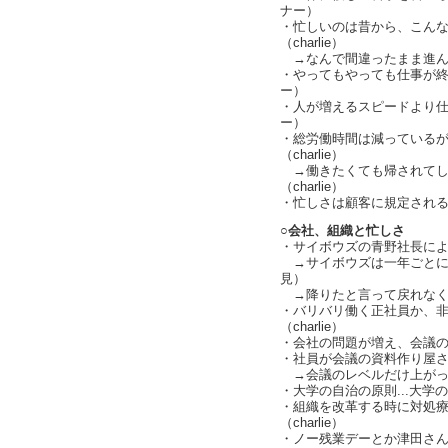
ナー）
・忙しいのは昔から、こん
（charlie）
→なんで間違ったまま進んでき
・やってもやっても仕事が終
ー）
・人が増えるスピードより
ー）
・総労働時間は減っている
（charlie）
→働きたくても帰されてし
（charlie）
・忙しさは顧客に規定され
○会社、組織と忙しさ
・サイボウズの青野社長に
→サイボウズは一年ごとに
見）
→降りたと言って戻れなく
・バリバリ働く正社員か、非
（charlie）
・会社の問題が増え、会議
・社員が会議の資料作り屋
→会議のレベルだけ上がっ
・大学の自治の原則...大学の組
・組織を改革する時に対処
（charlie）
・ノー残業デーとか津田さんの