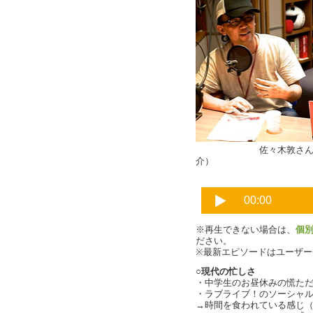
佐々木敦さん 
介）
※再生できない場合は、
個
ださい。
※最新エピソードはユーザ
○現代の忙しさ
・中学生のお昼休みの慌ただしさ
・ラブライブ！のソーシャルゲ
→時間を食われている感じ（cha