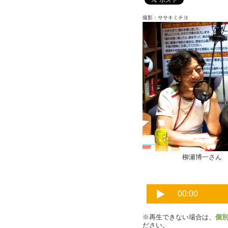
撮影：ササキミチヨ
柳瀬博一さ
※再生できない場合は、
個
ださい。