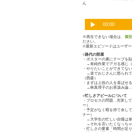
ん
※再生できない場合は、
個
ださい。
※最新エピソードはユーザ
○路代の部屋
・ポスターの裏にテープを
→単純作業でアガる感じ（
・やりたいことができてな
→道でおじさんに怒られて「
（西森）
・まずは上役の人を喜ばせ
→林真理子のお茶汲み論..
○忙しさアピールについて
・プロセスの問題...充実
ー）
・予定がなく暇を持て余し
ナー）
→大学生の忙しい自慢は単にリ
→それを言いたくなっちゃう
・忙しさの要素「時間が足