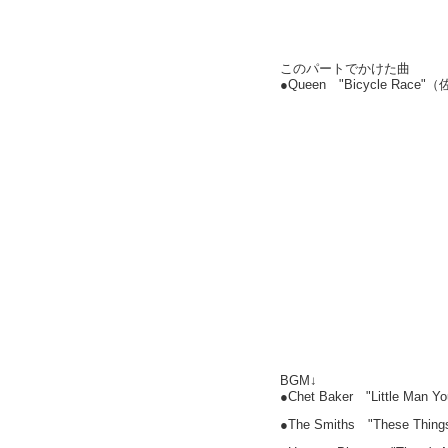
このパートでかけた曲
●Queen "Bicycle Ra
BGM↓
●Chet Baker "Little Man Yo
●The Smiths "These Thing