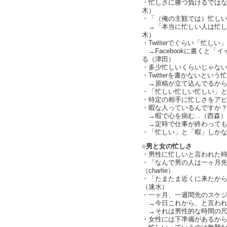
・忙しさに勝つ負けるでは
木）
・「（俺の主観では）忙し
→「本当に忙しい人は忙し
木）
・Twitterでぐらい「忙
→Facebookに書くと「
る（津田）
・多少忙しいくらいじゃな
・Twitterを書かないとい
→原稿が立て込んでるからこそTw
・「忙しい忙しい忙しい」
・特定の相手に忙しさをアピー
・暇な人っているんですか
→暇で心を病む...（西森）
→定時で仕事が終わっても
・「忙しい」と「暇」しか
○男と女の忙しさ
・男性に忙しいと言われた
・「なんで男の人は一ヶ月
（charlie）
・「たまたま近くに来たから
（速水）
・一ヶ月、一週間先のスケ
→今日これから、と言われ
→それは男性的な時間の尺
・女性には下準備があるか