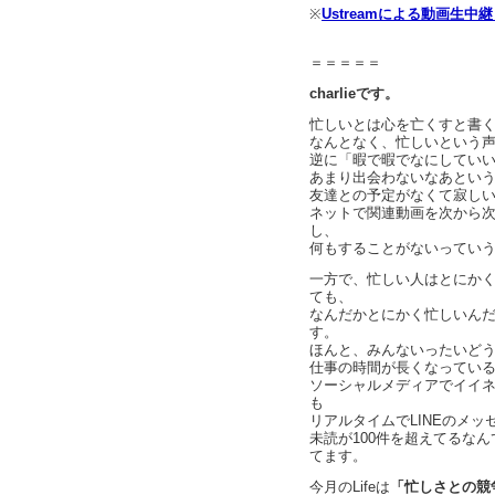
※
Ustreamによる動画生中
＝＝＝＝＝
charlieです。
忙しいとは心を亡くすと書
なんとなく、忙しいという
逆に「暇で暇でなにしてい
あまり出会わないなあとい
友達との予定がなくて寂し
ネットで関連動画を次から
し、
何もすることがないってい
一方で、忙しい人はとにか
ても、
なんだかとにかく忙しいん
す。
ほんと、みんないったいど
仕事の時間が長くなってい
ソーシャルメディアでイイ
も
リアルタイムでLINEのメ
未読が100件を超えてるな
てます。
今月のLifeは
「忙しさとの競