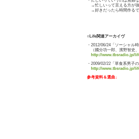
・忙しいっていうのは無難
→忙しいって言える方が強
→好きだったら時間作るで
text by L
○Life関連アーカイヴ
・2012/06/24「ソーシャル
（國分功一郎、濱野智史、
http://www.tbsradio.jp/li
・2009/02/22「草食系
http://www.tbsradio.jp/li
参考資料＆選曲↓