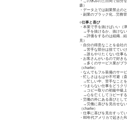
・この休みの三日間で自分
森）
・データ上では副業禁止の
・副業のブラック化...労務
○仕事と喜び
・本業で手を抜けばいい（
→手を抜けるか、抜けないかと
→評価をするのは組織...
見）
・自分の得意なことを会社
→苦手な部分は捨てていけ
→誰もやりたくない仕事もこの
・お客さんがいるので好きも嫌い
→多くのサービス業がブラ
（charlie）
・なんでもフル装備のサー
・忙しさはもはや不可避（
→忙しい中、苦手なことをど
・つまらない仕事をどうク
→コピー取りの初級中級上
→心を亡くしてコピーする
・労働の外にある喜びとしての
→労働に喜びを見出せない
（charlie）
・仕事に喜びを見出すって
・80年代アメリカで起きた
text by L