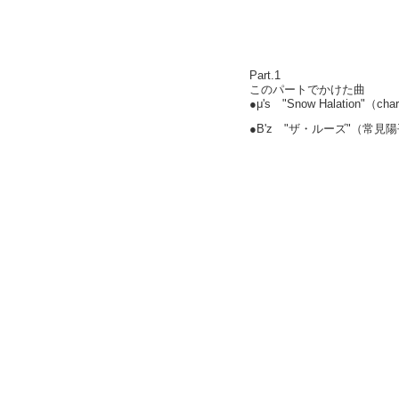
Part.1
このパートでかけた曲
●μ's "Snow Halation"（ch
●B'z "ザ・ルーズ"（常見