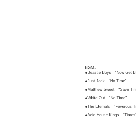
BGM↓
●Beastie Boys "Now Get B
●Just Jack "No Time"
●Matthew Sweet "Save Tim
●White Out "No Time"
●The Eternals "Feverous T
●Acid House Kings "Time