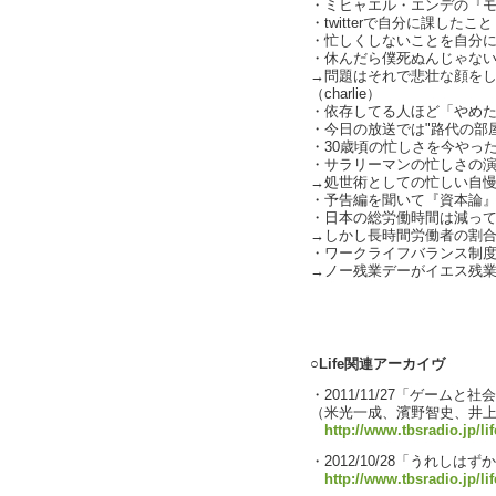
・ミヒャエル・エンデの『モモ』
・twitterで自分に課したこ
・忙しくしないことを自分
・休んだら僕死ぬんじゃな
→問題はそれで悲壮な顔をし
（charlie）
・依存してる人ほど「やめ
・今日の放送では"路代の部屋"
・30歳頃の忙しさを今やっ
・サラリーマンの忙しさの
→処世術としての忙しい自慢（c
・予告編を聞いて『資本論
・日本の総労働時間は減っ
→しかし長時間労働者の割
・ワークライフバランス制
→ノー残業デーがイエス残
text by L
○Life関連アーカイヴ
・2011/11/27「ゲームと社
（米光一成、濱野智史、井
http://www.tbsradio.jp/li
・2012/10/28「うれしは
http://www.tbsradio.jp/li