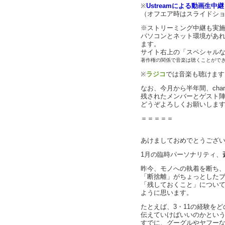
※
Ustreamによる動画生中
（オフエア時はスライドシ
※ストリーミング中継も実
パソコンとネット環境があ
ます。
サイト右上の「スペシャル
著作権の関係で音楽は聴くことがで
※
ラジコ
では音楽も聴けます
なお、今月から半年間、char
残されたメンバーとゲスト
どうぞよろしくお願いしま
＝＝＝＝＝
あけましておめでとうござ
1月の臨時パーソナリティ、
昨今、モノへの執着を断ち
「断捨離」がちょっとした
「残しておくこと」につい
ように思います。
たとえば、3・11の経験を
伝えていけばいいのかとい
すでに、グーグルやヤフー