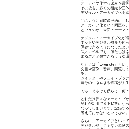
アーカイブ化する試みを震
その後も、多くの組織や団
デジタル・アーカイブ化を
このように同時多発的に、
アーカイブ化という問題を
というのが、今回のテーマ
デジタル・アーカイブ化が
ネットやデジタル機器を使
保存できるようになったと
個人レベルでも、僕たちは
まるごと記録できるような
たとえば「Evernote」と
文書や画像、音声、閲覧し
る。
ツイッターやフェイスブッ
自分のつぶやきや投稿が人
でも、そもそも僕らは、何
どれだけ膨大なアーカイブ
それが活用できる状態にな
なってしまいます。記録す
考えておかないといけない
さらに、アーカイブといっ
デジタルだけじゃない現物