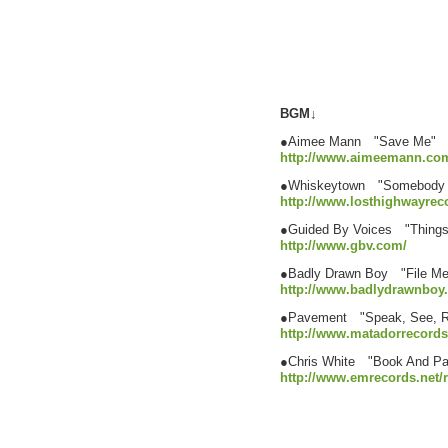
BGM↓
●Aimee Mann "Save Me"
http://www.aimeemann.co
●Whiskeytown "Somebody 
http://www.losthighwayrec
●Guided By Voices "Things 
http://www.gbv.com/
●Badly Drawn Boy "File M
http://www.badlydrawnboy.
●Pavement "Speak, See, 
http://www.matadorrecord
●Chris White "Book And P
http://www.emrecords.net/