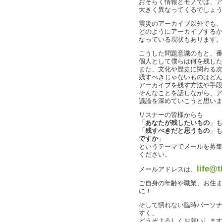
おそらく情報とモノでは、
大きく異なってくるでしょ
震災のアーカイブ以外でも
どのようにアーカイブする
なっている現状もあります
こうした問題意識のもと、
個人として僕らは何を残し
また、文化や歴史に関わる
残すべきじゃないものはど
アーカイブを残す方法や手
そんなことを話しながら、
議論を深めていこうと思い
リスナーの皆様からも
「
あなたが残したいもの
」
「
残すべきだと思うもの
」
ですか
」
というテーマでメールを募
ください。
life@t
メールアドレスは、
ご自身の年齢や職業、お住
に！
そして慣れない臨時パーソ
すく、
どうぞよろしくお願いしま