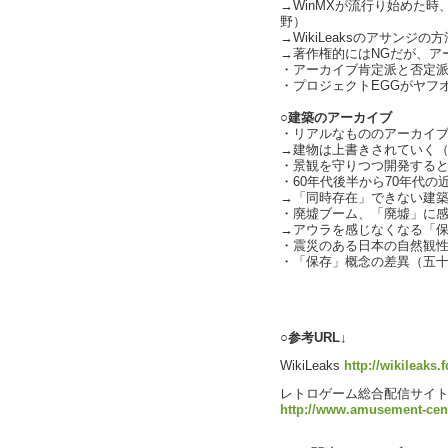
→WinMXが流行り始めた
野）
→WikiLeaksのアサンジ
→著作権的にはNGだが、ア
・アーカイブ肯定派と否定
・プロジェクトEGGがヤフ
○建築のアーカイブ
・リアルなもののアーカイ
→建物は上書きされていく
・景観を守りつつ開発する
・60年代後半から70年代
→「同時存在」できない建
・廃墟ブーム、「廃墟」に
→アウラを感じなくなる「
・震災のある日本の自然観
・「保存」概念の差異（五
text by L
○参考URL↓
WikiLeaks
http://wikileaks.f
レトロゲーム総合配信サイト
http://www.amusement-cent