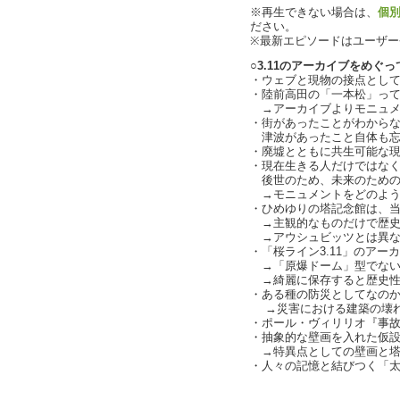
※再生できない場合は、
個
ださい。
※最新エピソードはユーザ
○3.11のアーカイブをめぐっ
・ウェブと現物の接点としてあ
・陸前高田の「一本松」っ
→アーカイブよりモニュメ
・街があったことがわから
津波があったこと自体も忘
・廃墟とともに共生可能な
・現在生きる人だけではな
後世のため、未来のための
→モニュメントをどのよう
・ひめゆりの塔記念館は、
→主観的なものだけで歴史
→アウシュビッツとは異な
・「桜ライン3.11」のアー
→「原爆ドーム」型でない
→綺麗に保存すると歴史性
・ある種の防災としてなの
→災害における建築の壊れ
・ポール・ヴィリリオ『事
・抽象的な壁画を入れた仮
→特異点としての壁画と塔
・人々の記憶と結びつく「
text by L