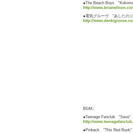
●The Beach Boys "Ko
http://www.brianwilson.co
●電気グルーヴ "あしたの
http://www.denkigroove.c
BGM↓
●Teenage Fanclub "Save"
http://www.teenagefanclub
●Pinback "This Red Book"