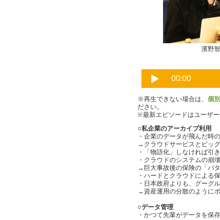
濱野智史さん
※再生できない場合は、
個
ださい。
※最新エピソードはユーザ
○私企業のアーカイブ利用
・企業のデータが飛んだ時
→クラウドサービスとビッ
・「物語化」しなければ引
・クラウドのシステムの崩
→巨大事故後の保険の「バ
・ハードとクラウドによる
・日本政府よりも、グーグ
→資産運用の分散のように
○データ管理
・かつて先輩がデータを保存