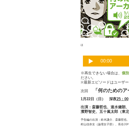
ほ
※再生できない場合は、
個
ださい。
※最新エピソードはユーザ
「何のためのア
次回
1月22日（日） 深夜
25：00
出演：斎藤哲也、速水健朗
濱野智史、五十嵐太郎（東北
予告編の出演：鈴木謙介、斎藤哲也
村山佳奈女（論壇女子部）、長谷川P