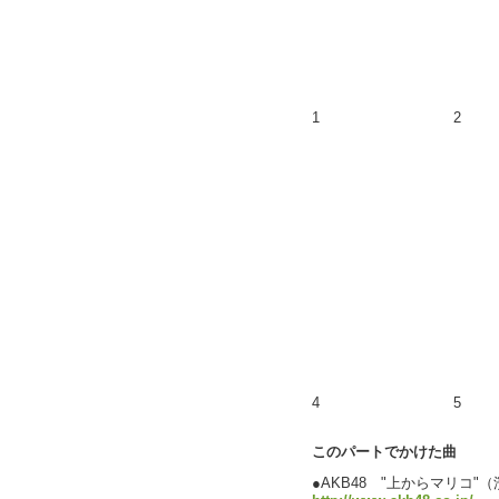
1
2
4
5
このパートでかけた曲
●AKB48 "上からマリコ"