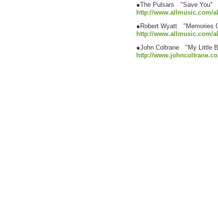
●The Pulsars "Save You"
http://www.allmusic.com/a
●Robert Wyatt "Memories O
http://www.allmusic.com/a
●John Coltrane "My Little 
http://www.johncoltrane.c