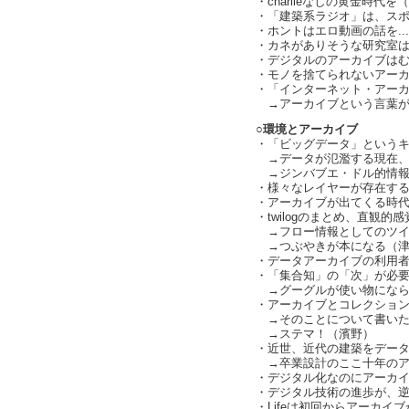
・charlieなしの黄金時代を
・「建築系ラジオ」は、ス
・ホントはエロ動画の話を..
・カネがありそうな研究室
・デジタルのアーカイブは
・モノを捨てられないアー
・「インターネット・アーカ
→アーカイブという言葉が
○環境とアーカイブ
・「ビッグデータ」という
→データが氾濫する現在、子
→ジンバブエ・ドル的情報
・様々なレイヤーが存在す
・アーカイブが出てくる時
・twilogのまとめ、直観
→フロー情報としてのツイ
→つぶやきが本になる（津
・データアーカイブの利用
・「集合知」の「次」が必
→グーグルが使い物になら
・アーカイブとコレクショ
→そのことについて書いた本
→ステマ！（濱野）
・近世、近代の建築をデー
→卒業設計のここ十年のア
・デジタル化なのにアーカ
・デジタル技術の進歩が、
・Lifeは初回からアーカイ