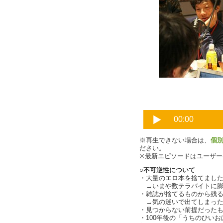
柳瀬博一さん
※再生できない場合は、
個
ださい。
※最新エピソードはユーザ
○不可逆性について
・大量のエロ本を捨てまし
→いまや数テラバイトに膨
・雑誌が捨てるものから残
→気の迷いで出てしまった
・見つからない前提だった
・100年後の「うちのひい