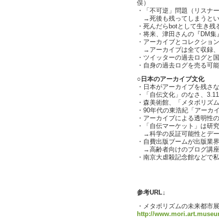
俣）
・「不可逆」問題（リスナ
→死後も残ってしまうとい
・死んだらbotとして生き
・将来、津田さんの『DM集
・アーカイブとコレクショ
→アーカイブは全て収録、
・ツイッターの過去ログと
・自身の過去ログを売る可
○日本のアーカイブ文化
・日本がアーカイブを残さ
・「自伝文化」のなさ、3.1
・森美術館、「メタボリズ
・90年代の東浩紀「アーカ
・アーカイブによる透明性
・「自伝マーケット」は研
→科学の反証可能性とデー
・自費出版ブームが出版業
→高齢者向けのブログ講座
・南京大虐殺記念館などで
text by L
参考URL↓
・メタボリズムの未来都市
http://www.mori.art.museu