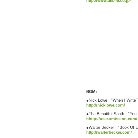
http://www.akb48.co.jp/
BGM↓
●Nick Lowe "When I Write 
http://nicklowe.com/
●The Beautiful South "You K
hhttp://user.xmission.com
●Walter Becker "Book Of Li
http://walterbecker.com/