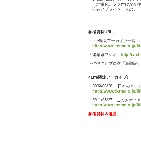
→計量化、タグ付けが今後
・公共とプライベートのデ
text by L
参考資料URL↓
・Life過去アーカイブ一覧
http://www.tbsradio.jp/li
・建築系ラジオ
http://arch
・仲俣さんブログ「海難記
○Life関連アーカイブ↓
・2009/06/28 「日本の
http://www.tbsradio.jp/li
・2011/03/27「このメデ
http://www.tbsradio.jp/li
参考資料＆選曲↓