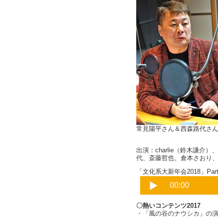
常見陽平さん＆西森路代さ
出演：charlie（鈴木謙
代、斎藤哲也、倉本さおり
「文化系大新年会2018」Part5
〇熱いコンテンツ2017
・「風の谷のナウシカ」の