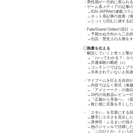
・男性側が一方的に罵られ
・ゲーム系メディアの記事
→IGN JAPANの連載コラ
→ネット系記事の改善（海
→じっくり読むに値する記事の増
・Fate/Grand Orderの流行
→予期せぬ方向から二次的
→伝説・歴史上の人物をキ
〇熱量を伝える
・解説していくと色々と繋がる（
→「○○ってわかる？」から
→共通体験の断絶（c）
→コンテンツではなくプラ
→共有されていない人気者
・マイブームを伝える自信が
→内容ではなく形式（塚越
→「アメトーーク」の面白
→10代の化粧品レビューの
→『正義から享楽へ』（斎
→観た後に言葉を尽くしたく
・「エモい」を言葉にする回
→勝手にエモさを見出した
→身体性・ふるまいの強さ
→他のジャンルで活躍した
→「このひとが」というの