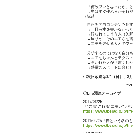
・「何故良いと思ったか」と
→型はすぐ作れるがそれだ
（塚越）
・自らを面白コンテンツ化
→一冊も本を書かなかった
→語られてしまう人（矢野
→周りが「そのエモさを書
→エモを残せる人とのマッ
・分析するのではなく自分
→エモをちゃんとテクスト
→惹かれた人が「書くしか
→熱量のスピードに合わせ
〇次回放送は3/4（日）、2
text by 
〇Life関連アーカイブ
2017/06/25
「"共感"される"エモい""パワ
https://www.tbsradio.jp/lif
2011/09/25「愛という名の
https://www.tbsradio.jp/lif