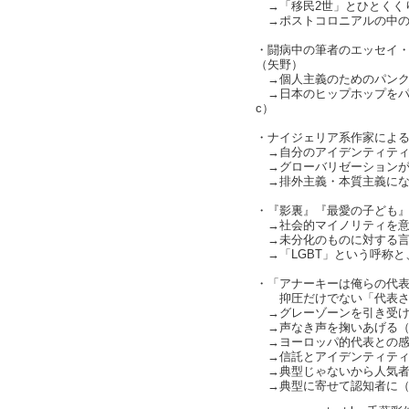
→「移民2世」とひとくく
→ポストコロニアルの中の
・闘病中の筆者のエッセイ
（矢野）
→個人主義のためのパンク
→日本のヒップホップをパンク
c）
・ナイジェリア系作家によ
→自分のアイデンティティ
→グローバリゼーションが
→排外主義・本質主義にな
・『影裏』『最愛の子ども
→社会的マイノリティを意
→未分化のものに対する言
→「LGBT」という呼称と
・「アナーキーは俺らの代
抑圧だけでない「代表さ
→グレーゾーンを引き受け
→声なき声を掬いあげる（cha
→ヨーロッパ的代表との感
→信託とアイデンティティ
→典型じゃないから人気者
→典型に寄せて認知者に（