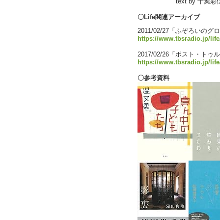
text by 千葉彩
〇Life関連アーカイブ
2011/02/27「ふぞろいの
https://www.tbsradio.jp/lif
2017/02/26「ポスト・ト
https://www.tbsradio.jp/lif
〇参考資料