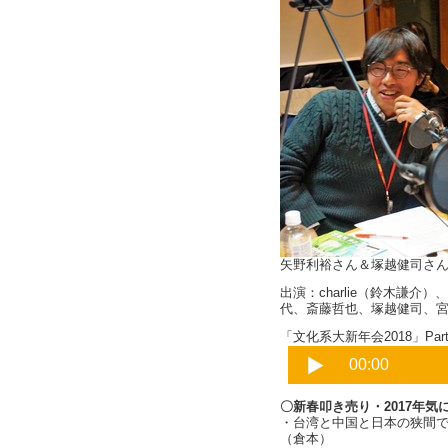
矢野利裕さん＆塚越健司さ
出演：charlie（鈴木謙
代、斎藤哲也、塚越健司、
「文化系大新年会2018」Part6
〇新春叩き売り・2017年気
・台湾と中国と日本の狭間
（倉本）