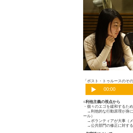
富永京子さ
「ポスト・トゥルースのその先へ」
○利他主義の視点から
・個々のエゴを緩和するた
→利他的な行動原理が身に
ール）
→ボランティアが大事（メ
→公共部門の修正に対する正当