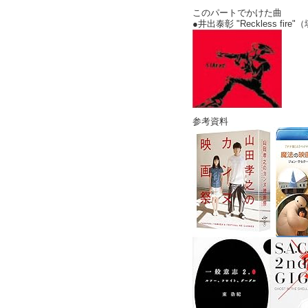
このパートでかけた曲
●井出泰彰 "Reckless fi
参考資料