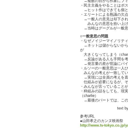
→複数の目から作家にフィード
・民主主義をやることはポ
→ヒット作はできても個と
・エリートによる熟議の欠
→一般人の意見は却下され
みんなの意思を拾い上げ
→当時はグーグルが一般意思を
○一般意思の問題
・なぜノイジーマイノリティが声
→ネットは儲からないから
が
大きくなってしまう（charl
→反論がある人も手間を考えて
→発言量の差が世論にバイアス
・ルソーの一般意思は一人
みんなの考えが一致している状
→実現には全員の考えを直
仕組みが必要になるが、それは
・みんなが言っていることが正
・枠組みの話をしても、現
（charlie）
→最後のパートでは、この議論
text by Lif
参考URL
●山田孝之のカンヌ映画祭
http://www.tv-tokyo.co.jp