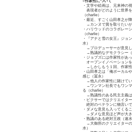
○作家性について
・文学や絵画は、元来神の
表現者がどのように世界を
（charlie）
・最近、すごく山田孝之が降りて
→カンヌで賞を取りたいがプロ
・ハリウッドのコラボレー
（charlie）
・『アナと雪の女王』ジョ
水）
→プロデューサーが意見し合
→熟議的なデモクラシー（cha
・ジョブズには作家性があ
オープンイノベーションを取り
→しかしもう１回、作家性とい
・山田孝之は「俺ボーカル
感じ（冨永）
→他人の作家性に賭けてい
→ワンマン社長でもワンマ
る（charlie）
→熟議性のある民主主義は
・ピクサーではクリエイタ
絶対のベテランに物言いで
・ダメな意見も入ってくる
→ダメな意見ほど声が大きかっ
・熟議のある絶対王政（速
→大御所のクリエイターの
水）