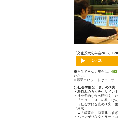
「文化系大忘年会2015」Part
※再生できない場合は、
個
ださい。
※最新エピソードはユーザ
◯社会学的な「食」の研究
・海猫沢めろん先生サイン
・社会学的な食の研究をした一年
・『エコノミストの昼ごは
→社会学的な食の研究、主
（速水）
→「産業化、商業化しすぎ
・へそまがりなタイラー・