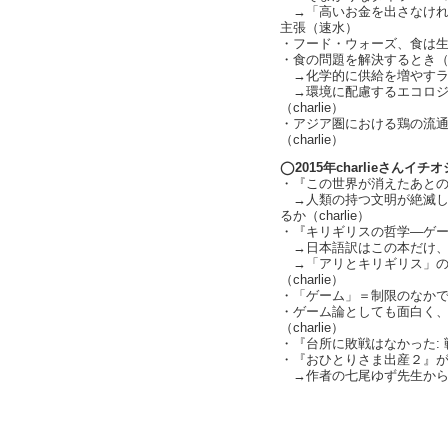
→「高いお金を出さなけれ
主張（速水）
・フード・ウォーズ、食は生産
・食の問題を解決するとき（cha
→化学的に供給を増やすライフ
→環境に配慮するエコロジ
（charlie）
・アジア圏における鶏の流
（charlie）
◯2015年charlieさんイチ
・『この世界が消えたあとの 科
→人類の持つ文明が絶滅し
るか（charlie）
・『キリギリスの哲学―ゲーム
→日本語訳はこの本だけ、カナ
→「アリとキリギリス」の
（charlie）
・「ゲーム」＝制限のなかで目
・ゲーム論としても面白く
（charlie）
・『台所に敗戦はなかった: 戦
・『おひとりさま出産２』が発売
→作者の七尾ゆず先生から
text by L