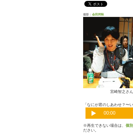
撮影：
会田邦秋
宮崎智之さ
「なにが君のしあわせ？〜いま
※再生できない場合は、
個
ださい。