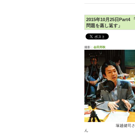
2015年10月25日Pa
問題を蒸し返す」
撮影：
会田邦秋
塚越健司
ん