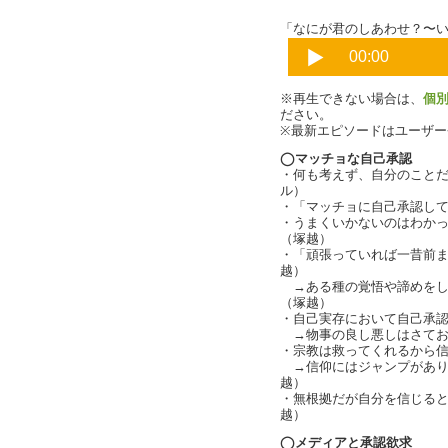
「なにが君のしあわせ？〜いま
※再生できない場合は、
個
ださい。
※最新エピソードはユーザ
◯マッチョな自己承認
・何も考えず、自分のこと
ル）
・「マッチョに自己承認し
・うまくいかないのはわか
（塚越）
・「頑張っていれば一昔前
越）
→ある種の覚悟や諦めをし
（塚越）
・自己実存において自己承
→物事の良し悪しはさてお
・宗教は救ってくれるから
→信仰にはジャンプがあり
越）
・無根拠だが自分を信じる
越）
◯メディアと承認欲求