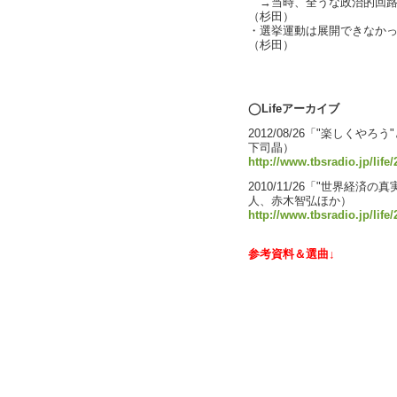
→当時、全うな政治的回路
（杉田）
・選挙運動は展開できなか
（杉田）
text by L
◯Lifeアーカイブ
2012/08/26「"楽しくや
下司晶）
http://www.tbsradio.jp/life
2010/11/26「"世界経
人、赤木智弘ほか）
http://www.tbsradio.jp/life
参考資料＆選曲↓