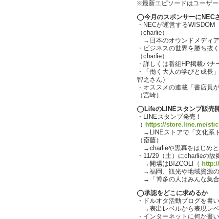
※最新エピソードはユーザ
◯今月のスポンサーにNEC
・NECが運営するWISDOM
（charlie）
→日本のオウンドメディアの先
・ビジネスの世界を勝ち抜
（charlie）
・詳しくは番組HP掲載バナーを
・「働く大人の学びと成長」で
智之さん）
・オススメの連載「書店員
（宮崎）
◯LifeのLINEスタンプ販
・LINEスタンプ発売！
（
https://store.line.me/st
→LINEストアで「文化系トー
（斎藤）
→charlieや黒幕をはじ
・11/29（土）にcharl
→開場はBIZCOLI（
http:
→福岡、観光や地域資源のポテ
→「博多の人はみんな集合やけ
◯承認をどこに求めるか
・ドルオタ活動ブログを書
→表出レベルから表現レベ
・インターネットに何か書いて