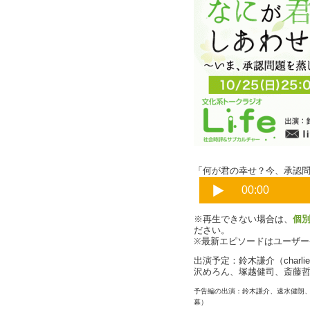
「何が君の幸せ？今、承認
※再生できない場合は、
個
ださい。
※最新エピソードはユーザ
出演予定：鈴木謙介（char
沢めろん、塚越健司、斎藤
予告編の出演：鈴木謙介、速水健朗
幕）