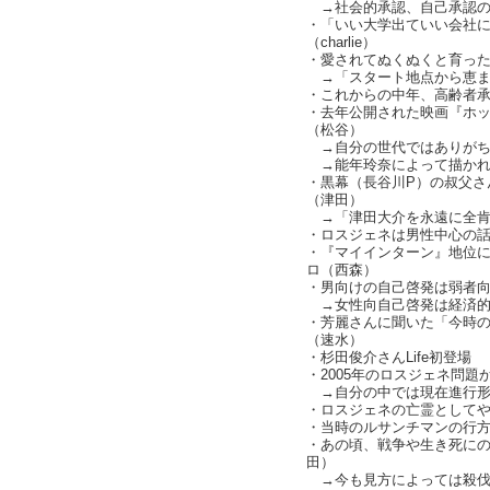
→社会的承認、自己承認の話（c
・「いい大学出ていい会社
（charlie）
・愛されてぬくぬくと育った幸
→「スタート地点から恵まれな
・これからの中年、高齢者
・去年公開された映画『ホッ
（松谷）
→自分の世代ではありがち
→能年玲奈によって描かれ
・黒幕（長谷川P）の叔父さ
（津田）
→「津田大介を永遠に全肯定し
・ロスジェネは男性中心の話題（
・『マイインターン』地位
ロ（西森）
・男向けの自己啓発は弱者
→女性向自己啓発は経済的
・芳麗さんに聞いた「今時
（速水）
・杉田俊介さんLife初登場
・2005年のロスジェネ問題
→自分の中では現在進行形
・ロスジェネの亡霊として
・当時のルサンチマンの行
・あの頃、戦争や生き死に
田）
→今も見方によっては殺伐