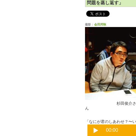
問題を蒸し返す」
撮影：
会田邦秋
杉田俊介
ん
「なにが君のしあわせ？〜いま