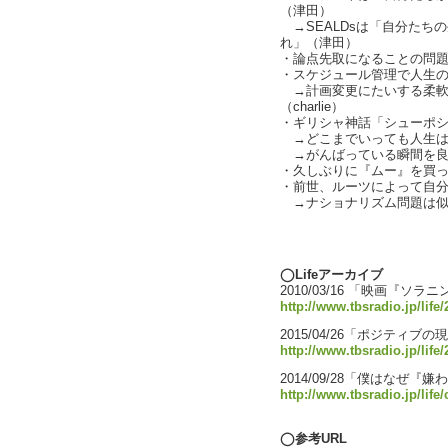
（津田）
→SEALDsは「自分たち
れ」（津田）
・論点先取になることの問
・スケジュール管理で人生の目
→計画変更にたいする柔軟
（charlie）
・ギリシャ神話「シューポ
→どこまでいっても人生は
→がんばっている瞬間を良
・久しぶりに『ムー』を買
・前世、ルーツによって自
→ナショナリズム問題は似
text by L
◯Lifeアーカイブ
2010/03/16 「映画『
http://www.tbsradio.jp/life
2015/04/26「ポジティ
http://www.tbsradio.jp/life
2014/09/28「僕はなぜ
http://www.tbsradio.jp/life/
◯参考URL