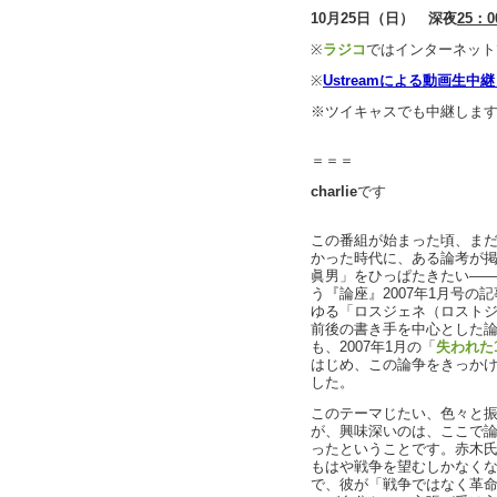
10月25日（日） 深夜
25：0
※
ラジコ
ではインターネット
※
Ustreamによる動画生中
※ツイキャスでも中継しま
＝＝＝
charlie
です
この番組が始まった頃、ま
かった時代に、ある論考が
眞男」をひっぱたきたい――
う『論座』2007年1月号
ゆる「ロスジェネ（ロストジ
前後の書き手を中心とした
も、2007年1月の「
失われた
はじめ、この論争をきっか
した。
このテーマじたい、色々と
が、興味深いのは、ここで
ったということです。赤木
もはや戦争を望むしかなく
で、彼が「戦争ではなく革