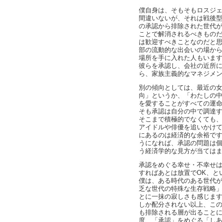
僕自身は、そもそもロスジ
間違いないが、それは戦後
の承認から排除された世代
ことで解消されるべきもの
は歓迎すべきことなのだと
部の流動的な出会いの場か
場所を手に入れた人もいま
彼らを承認し、会社の近所
ら、家族主義的なマネジメ
別の傾向としては、最近の
向」というか、「わたしの
を愛することがすべての運
そも承認は自分の中で調達
そこまで積極的でなくても
アイドルや俳優を追いかけ
にあるのは経済的な余裕で
うになれば、承認の問題は
う経済学的な見方が当ては
承認をめぐる幸せ・不幸せ
すればあとは放置でOK、と
僕は、ある時代のある世代
乏な世代の特殊な生存戦略
とに一抹の寂しさも感じま
しか配分されない以上、こ
も排除される層が出ること
度、「承認」をめぐる「し