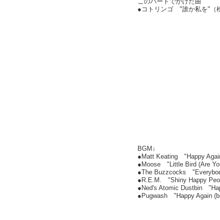
このパートでかけた曲
●コトリンゴ "誰か私を"
BGM↓
●Matt Keating "Happy Agai
●Moose "Little Bird (Are Yo
●The Buzzcocks "Everybod
●R.E.M. "Shiny Happy Peo
●Ned's Atomic Dustbin "Ha
●Pugwash "Happy Again (b