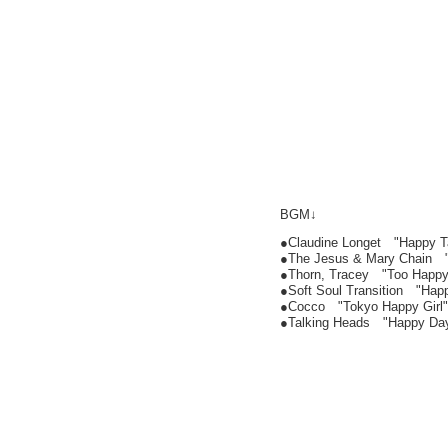
BGM↓
●Claudine Longet "Happy T
●The Jesus & Mary Chain "
●Thorn, Tracey "Too Happy
●Soft Soul Transition "Happ
●Cocco "Tokyo Happy Girl"
●Talking Heads "Happy Da