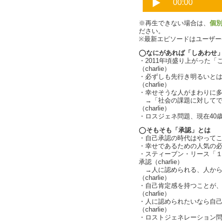
※再生できない場合は、
個
ださい。
※最新エピソードはユーザ
◯なにがあれば「しあわせ
・2011年頃盛り上がった
（charlie）
・必ずしも先行き明るいと
（charlie）
・幸せそうな人がまわりに多くて
→「社会の課題に対してで
（charlie）
・ロスジェネ問題、現在40歳前
◯そもそも「承認」とは
・自己承認の時代はやって
・幸せであるための人気の
・スティーブン・リース「
承認（charlie）
→人に認められる、人から
（charlie）
・自己肯定感を持つことが
（charlie）
・人に認められたいなら自
（charlie）
・ロストジェネレーション問題