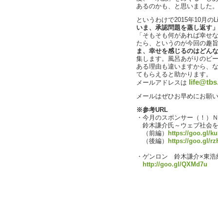
あるのかも、と思いました
というわけで2015年10月のL
いま、承認問題を蒸し返す
「そもそも何があれば幸せ
たら、というのが今回の趣
ま、幸せを感じるのはどん
集します。風呂あがりのビ
ある理由も違いますから、
てもらえると助かります。
life@tbs
メールアドレスは
メールはぜひお早めにお願
※参考URL
・今月のスポンサー（！）Ｎ
鈴木謙介氏～ウェブ社会を
（前編）
https://goo.gl/k
（後編）
https://goo.gl/r
・ゲンロン 鈴木謙介×東浩紀
http://goo.gl/QXMd7u