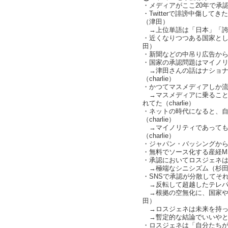
・メディアがここ20年で承
・Twitterで誹謗中傷し
（津田）
→上位単語は「日本」「誇
・近くなりつつある国家と
田）
・新聞などの中吊り広告か
・国家の承認問題はマイノリティ
→津田さんの話はナショナ
（charlie）
・かつてマスメディアしか流通
→マスメディアに乗ること
れてた（charlie）
・ネットの時代になると、
（charlie）
→マイノリティであっても
（charlie）
・ジャパン・バッシングか
・無料でソース化する産経M
・承認においてロスジェネは一
→極端なシニシズム（杉田
・SNSで承認が分散してそ
→反転して超越したテレパ
→根拠の空無化に、国家や
田）
→ロスジェネは未来を持っ
→暫定的な結論でいいやとわり
・ロスジェネは「自分たち