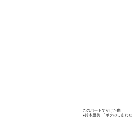
このパートでかけた曲
●鈴木亜美 "ボクのしあわ