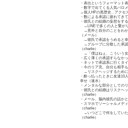
・表出というフォーマット
・数字で出てくる人気バロメー
→個人HPの黒歴史...アクセ
・数による承認に疲れてきている
・彼氏との結婚の妄想をするの
→LINEで多くの人と繋が
→意外と自分のことをわか
（メール）
→彼氏で承認をうめると幸
→グループに分散した承認
（charlie）
→「僕はねぇ、こういう女
・広く薄くの承認すらなかったロ
・ネットで承認系に行くタイプと
・今のリア充、自分も相手もお
→リスクヘッジするためには分
・酔っ払ったときに友達10人
幸せ（速水）
・メンタルな部分としての
・彼氏との結婚はリスクヘ
（charlie）
・メール、脳内彼氏の話かと思
・スマホでソーシャルメデ
（charlie）
→いつどこで何をしていた
（charlie）
text by L