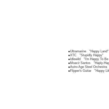
●Ultramarine "Happy Land"
●XTC "Stupidly Happy"
●Idlewild "I'm Happy To Be 
●Moacir Santos "Haply-Ha
●Astro Age Steel Orchestra
●Flipper's Guitar "Happy L