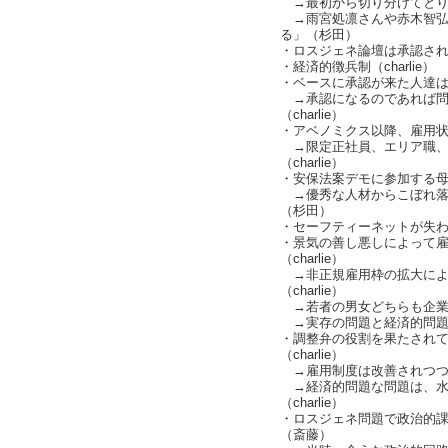
→最初から切り分けてとりあげ
→雨宮処凛さんや赤木智弘
る」（杉田）
・ロスジェネ論壇は承認さ
・経済的徴兵制（charlie）
・ベースに承認が来た人達は問
→承認になるのであれば問
（charlie）
・アベノミクス以降、雇用
→限定正社員、エリア職、.
（charlie）
・安保法案デモに参加する
→優秀な人材からこぼれ落
（杉田）
・セーフティーネットが失われた
・景気の善し悪しによって雇
（charlie）
→非正規雇用枠の拡大によ
（charlie）
→若者の男女どちらも企業の調
→実存の問題と経済的問題が混
・調整弁の役割を果たされ
（charlie）
→雇用制度は改善されつつある
→経済的問題な問題は、水
（charlie）
・ロスジェネ問題で政治的
（斎藤）