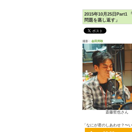
2015年10月25日Pa
問題を蒸し返す」
撮影：
会田邦秋
斎藤哲也さ
「なにが君のしあわせ？〜いま