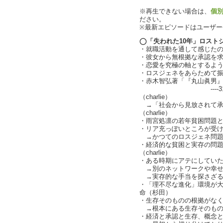
※再生できない場合は、
個
ださい。
※最新エピソードはユーザ
◯「失われた10年」ロスト
・就職活動を通して感じた
・彼女から無根拠な承認を
・恋愛を究極の軸とするような
・ロスジェネをあらためて振り
・赤木智弘著「『丸山眞男
----31歳、フ
（charlie）
→「社会から見放されて承
（charlie）
・雨宮処凛の若年貧困問題
・リア充っぽいところが受けて
→かつてのロスジェネ問題
・経済的な貧困と実存の問
（charlie）
・ある時期にアテにしていた安
→別のネットワークや幸せを探
→実存的な手当を探さざるをえ
・「理不尽な進化」環境が
命（杉田）
・生存そのものの根拠がな
→根本にある生存そのもの
・経済と承認と生存、概念