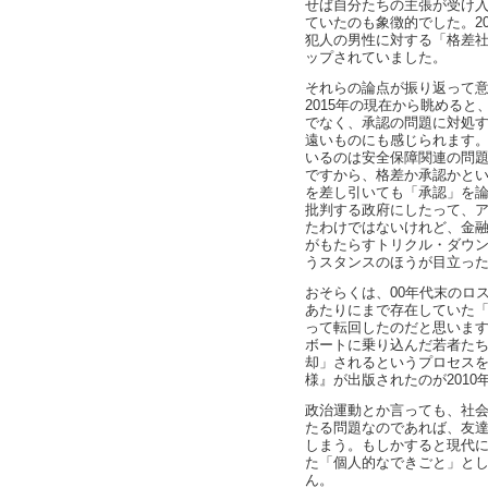
せば自分たちの主張が受け
ていたのも象徴的でした。2
犯人の男性に対する「格差
ップされていました。
それらの論点が振り返って
2015年の現在から眺める
でなく、承認の問題に対処
遠いものにも感じられます。
いるのは安全保障関連の問
ですから、格差か承認かと
を差し引いても「承認」を
批判する政府にしたって、
たわけではないけれど、金
がもたらすトリクル・ダウ
うスタンスのほうが目立っ
おそらくは、00年代末のロ
あたりにまで存在していた「
って転回したのだと思いま
ボートに乗り込んだ若者た
却」されるというプロセス
様』が出版されたのが2010
政治運動とか言っても、社
たる問題なのであれば、友
しまう。もしかすると現代
た「個人的なできごと」と
ん。