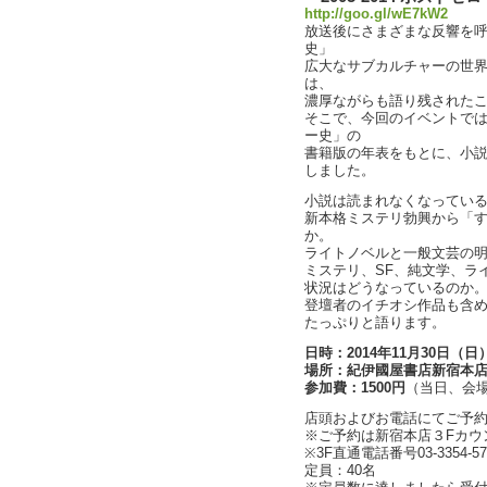
http://goo.gl/wE7kW2
放送後にさまざまな反響を呼
史」
広大なサブカルチャーの世
は、
濃厚ながらも語り残された
そこで、今回のイベントでは
ー史」の
書籍版の年表をもとに、小
しました。
小説は読まれなくなってい
新本格ミステリ勃興から「す
か。
ライトノベルと一般文芸の
ミステリ、SF、純文学、ラ
状況はどうなっているのか
登壇者のイチオシ作品も含
たっぷりと語ります。
日時：2014年11月30日（日）
場所：紀伊國屋書店新宿本店
参加費：1500円
（当日、会
店頭およびお電話にてご予
※ご予約は新宿本店３Fカウ
※3F直通電話番号03-3354-57
定員：40名